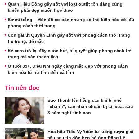
Quan Hiểu Đồng gây sốt với loạt outfit tôn dáng cũng
khiến phái đẹp muốn học theo
Sơ mi trắng – Món đồ cơ bản nhưng có thể biến hóa với đủ
phong cách thời trang
Con gái út Quyền Linh gây sốt với phong cách thời trang
trẻ trung, dễ mặc
Kẻ caro trở lại đầy cuốn hút, bí quyết giúp phong cách trẻ
trung mà vẫn thanh lịch
Ở tuổi 35+, Diệu Nhi ngày càng mặc đẹp với phong cách
biến hóa từ nữ tính đến cá tính
Tin nên đọc
Bảo Thanh lên tiếng sau khi bị chê
"chảnh", xác nhận chuẩn bị tái xuất sau
3 năm nghỉ sinh con
Hoa hậu Tiểu Vy 'trầm tư' uống rượu giải
sầu sau tin đồn hẹn hò ông Đặng Lê