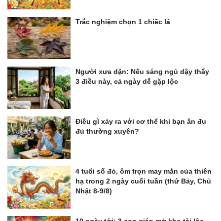
Trắc nghiệm chọn 1 chiếc lá
Người xưa dặn: Nếu sáng ngủ dậy thấy
3 điều này, cả ngày dễ gặp lộc
Điều gì xảy ra với cơ thể khi bạn ăn đu
đủ thường xuyên?
4 tuổi số đỏ, ôm trọn may mắn của thiên
hạ trong 2 ngày cuối tuần (thứ Bảy, Chủ
Nhật 8-9/8)
10 ngày tới: 3 con giáp mở kho tài lộc,