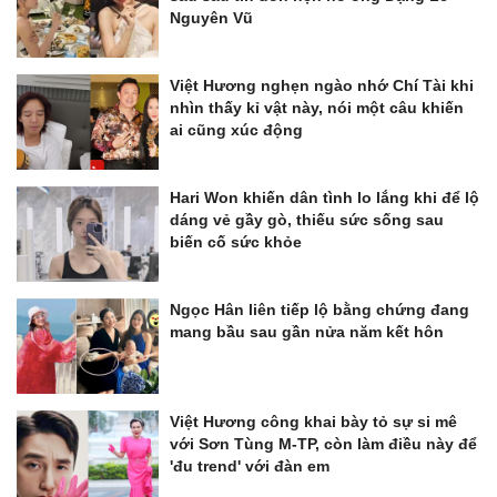
Nguyên Vũ
Việt Hương nghẹn ngào nhớ Chí Tài khi
nhìn thấy kỉ vật này, nói một câu khiến
ai cũng xúc động
Hari Won khiến dân tình lo lắng khi để lộ
dáng vẻ gầy gò, thiếu sức sống sau
biến cố sức khỏe
Ngọc Hân liên tiếp lộ bằng chứng đang
mang bầu sau gần nửa năm kết hôn
Việt Hương công khai bày tỏ sự si mê
với Sơn Tùng M-TP, còn làm điều này để
'đu trend' với đàn em