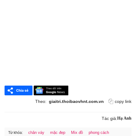
Theo:
giaitri.thoibaovhnt.com.vn
copy link
Tác giả:
Hạ Anh
chân váy
mặc đẹp
Mix đồ
phong cách
Từ khóa: