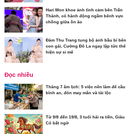
Hari Won khoe ảnh tình cảm bên Trấn
Thành, có hành động ngầm bênh vực
chồng giữa ồn ào
Đàm Thu Trang tung bộ ảnh bầu bí bên
con gái, Cường Đô La ngay lập tức thể
hiện sự si mê
Đọc nhiều
Tháng 7 âm lịch: 5 việc nên làm để cầu
bình an, đón may mắn và tài lộc
Từ 9/8 đến 19/8, 3 tuổi hái ra tiền, Giàu
Có bất ngờ