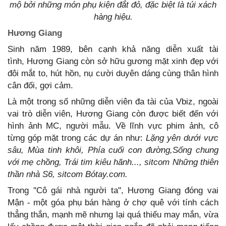
mộ bởi những món phụ kiện đắt đỏ, đặc biệt là túi xách
hàng hiệu.
Hương Giang
Sinh năm 1989, bên cạnh khả năng diễn xuất tài
tình, Hương Giang còn sở hữu gương mặt xinh đẹp với
đôi mắt to, hút hồn, nụ cười duyên dáng cùng thân hình
cân đối, gợi cảm.
Là một trong số những diễn viên đa tài của Vbiz, ngoài
vai trò diễn viên, Hương Giang còn được biết đến với
hình ảnh MC, người mẫu. Về lĩnh vực phim ảnh, cô
từng góp mặt trong các dự án như:
Lặng yên dưới vực
sâu,
Mùa tinh khôi, Phía cuối con đường,
Sống chung
với mẹ chồng,
Trái tim kiêu hãnh...
, sitcom Những thiên
thần nhà S6, sitcom Bótay.com.
Trong ''Cô gái nhà người ta'', Hương Giang đóng vai
Mận - một góa phụ bán hàng ở chợ quê với tính cách
thẳng thắn, mạnh mẽ nhưng lại quá thiếu may mắn, vừa