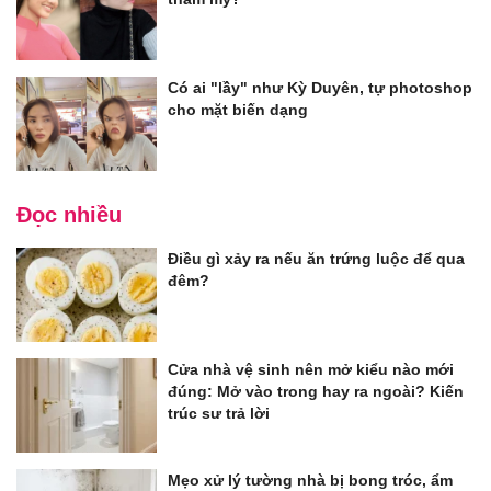
Có ai "lầy" như Kỳ Duyên, tự photoshop
cho mặt biến dạng
Đọc nhiều
Điều gì xảy ra nếu ăn trứng luộc để qua
đêm?
Cửa nhà vệ sinh nên mở kiểu nào mới
đúng: Mở vào trong hay ra ngoài? Kiến
trúc sư trả lời
Mẹo xử lý tường nhà bị bong tróc, ẩm