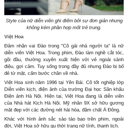
Style của nữ diễn viên ghi điểm bởi sự đơn giản nhưng
không kém phần hợp mốt trẻ trung.
Việt Hoa
Đảm nhận vai Đào trong ''Cô gái nhà người ta'' là nữ
diễn viên Việt Hoa. Trong phim, Đào làm nghề cắt tóc,
gội đầu, thường xuyên xuất hiện với vẻ ngoài sành
điệu, gợi cảm. Tuy sống trong đầy đủ nhưng Đào bị bố
đẻ từ mặt, cấm bước chân về nhà.
Việt Hoa sinh năm 1996 tại Yên Bái. Cô tốt nghiệp lớp
Diễn viên kịch, điện ảnh của trường Đại học Sân khấu
Điện ảnh Hà Nội. Hiện tại, Việt Hoa đang là diễn viên
của Nhà hát Kịch Hà Nội. Mỹ nhân 9X sở hữu gương
mặt đẹp với các đường nét hài hòa, đậm chất Á Đông.
Khác với hình ảnh sắc sảo táo bạo trên phim, ngoài
đời, Việt Hoa sở hữu gu thời trang nữ tính, thanh lịch.