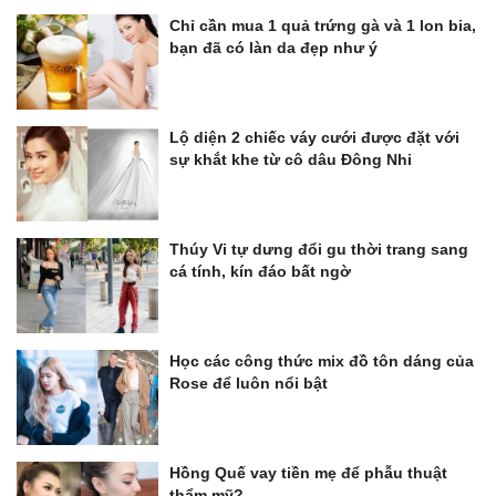
Chỉ cần mua 1 quả trứng gà và 1 lon bia,
bạn đã có làn da đẹp như ý
Lộ diện 2 chiếc váy cưới được đặt với
sự khắt khe từ cô dâu Đông Nhi
Thúy Vi tự dưng đổi gu thời trang sang
cá tính, kín đáo bất ngờ
Học các công thức mix đồ tôn dáng của
Rose để luôn nổi bật
Hồng Quế vay tiền mẹ để phẫu thuật
thẩm mỹ?