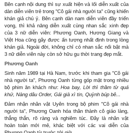
Bên cạnh nội dung thì sự xuất hiện và lối diễn xuất của
dàn diễn viên trẻ trong ''Cô gái nhà người ta'' cũng khiến
khán giả chú ý. Bên cạnh dàn nam diễn viên đầy triển
vọng, thì khả năng diễn xuất cùng nhan sắc xinh đẹp
của 3 nữ diễn viên: Phương Oanh, Hương Giang và
Việt Hoa cũng gây được ấn tượng nhất định trong lòng
khán giả. Ngoài đời, không chỉ có nhan sắc nổi bật mà
3 nữ diễn viên này còn sở hữu gu thời trang đẹp mắt.
Phương Oanh
Sinh năm 1989 tại Hà Nam, trước khi tham gia "Cô gái
nhà người ta", Phương Oanh từng góp mặt trong nhiều
bộ phim ăn khách như:
Hoa bay, Lời thì thầm từ quá
khứ, Nàng dâu Order, Gái già xì tin, Quỳnh búp bê...
Đảm nhận nhân vật Uyên trong bộ phim "Cô gái nhà
người ta", Phương Oanh hóa thân thành cô giáo làng,
thẳng thắn, rõ ràng và nghiêm túc. Đây là nhân vật
hoàn toàn mới mẻ, khác biệt với các vai diễn của
Phương Oanh từ trước tới giờ.