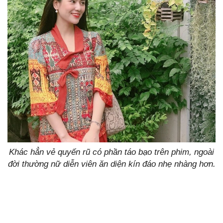
Khác hẳn vẻ quyến rũ có phần táo bạo trên phim, ngoài
đời thường nữ diễn viên ăn diện kín đáo nhẹ nhàng hơn.