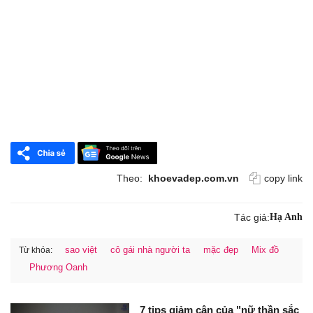
Theo:
khoevadep.com.vn
copy link
Tác giả:
Hạ Anh
sao việt
cô gái nhà người ta
mặc đẹp
Mix đồ
Từ khóa:
Phương Oanh
7 tips giảm cân của "nữ thần sắc