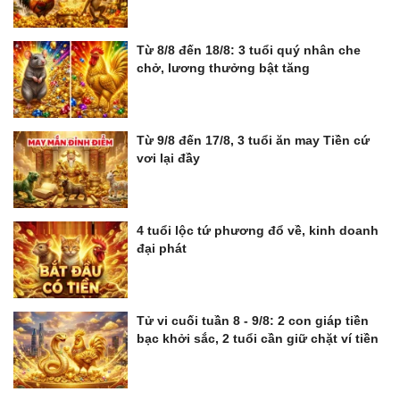
Từ 8/8 đến 18/8: 3 tuổi quý nhân che
chở, lương thưởng bật tăng
Từ 9/8 đến 17/8, 3 tuổi ăn may Tiền cứ
vơi lại đầy
4 tuổi lộc tứ phương đổ về, kinh doanh
đại phát
Tử vi cuối tuần 8 - 9/8: 2 con giáp tiền
bạc khởi sắc, 2 tuổi cần giữ chặt ví tiền