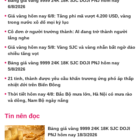
Bảng giá vàng 9999 24K 18K SJC DOJI PNJ hôm nay
6/8/2026
Giá vàng hôm nay 6/8: Tăng phi mã vượt 4.200 USD, vàng
trong nước xô đổ mọi kỷ lục
Cô đơn ở người trưởng thành: AI đang trở thành người
lắng nghe
Giá vàng hôm nay 5/8: Vàng SJC và vàng nhẫn bất ngờ đảo
chiều tăng vọt
Bảng giá vàng 9999 24K 18K SJC DOJI PNJ hôm nay
5/8/2026
21 tỉnh, thành được yêu cầu khẩn trương ứng phó áp thấp
nhiệt đới trên Biển Đông
Thời tiết hôm nay 4/8: Bắc Bộ mưa lớn, Hà Nội có mưa rào
và dông, Nam Bộ ngày nắng
Tin nên đọc
Bảng giá vàng 9999 24K 18K SJC DOJI
PNJ hôm nay 18/3/2026