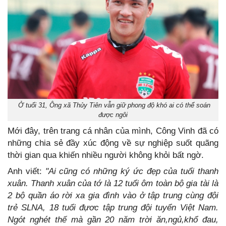
Ở tuổi 31, Ông xã Thủy Tiên vẫn giữ phong độ khó ai có thể soán
được ngôi
Mới đây, trên trang cá nhân của mình, Công Vinh đã có
những chia sẻ đầy xúc động về sự nghiệp suốt quãng
thời gian qua khiến nhiều người không khỏi bất ngờ.
Anh viết:
"Ai cũng có những ký ức đẹp của tuổi thanh
xuân. Thanh xuân của tớ là 12 tuổi ôm toàn bộ gia tài là
2 bộ quần áo rời xa gia đình vào ở tập trung cùng đội
trẻ SLNA, 18 tuổi đựơc tập trung đội tuyển Việt Nam.
Ngót nghét thế mà gần 20 năm trời ăn,ngủ,khổ đau,