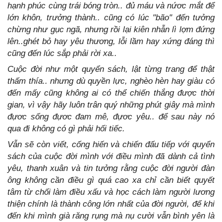
hạnh phúc cùng trái bóng tròn.. đủ máu và nứơc mắt để
lớn khôn, trưởng thành.. cũng có lúc "bão" đến tưởng
chừng như gục ngã, nhưng rồi lại kiên nhẫn lì lợm đứng
lên..ghét bỏ hay yêu thương, lỗi lầm hay xứng đáng thì
cũng đến lúc sắp phải rời xa..
Cuộc đời như một quyển sách, lật từng trang để thật
thấm thía.. nhưng dù quyền lực, nghèo hèn hay giàu có
đến mấy cũng không ai có thể chiến thắng được thời
gian, vì vậy hãy luôn trân quý những phút giây mà mình
đựơc sống đựơc đam mê, đựơc yêu.. để sau này nó
qua đi không có gì phải hối tiếc.
Vẫn sẽ còn viết, cống hiến và chiến đấu tiếp với quyển
sách của cuộc đời mình với điều mình đã dành cả tình
yêu, thanh xuân và tin tưởng rằng cuộc đời người đàn
ông không cần điều gì quá cao xa chỉ cần biết quyết
tâm từ chối làm điều xấu và học cách làm người lương
thiện chính là thành công lớn nhất của đời người, để khi
đến khi mình già răng rụng mà nụ cười vẫn bình yên là