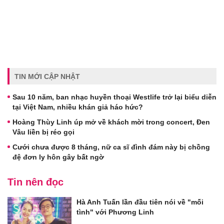
TIN MỚI CẬP NHẬT
Sau 10 năm, ban nhạc huyền thoại Westlife trở lại biểu diễn
tại Việt Nam, nhiều khán giả háo hức?
Hoàng Thùy Linh úp mở về khách mời trong concert, Đen
Vâu liền bị réo gọi
Cưới chưa được 8 tháng, nữ ca sĩ đình đám này bị chồng
đệ đơn ly hôn gây bất ngờ
Tin nên đọc
Hà Anh Tuấn lần đầu tiên nói về "mối
tình" với Phương Linh