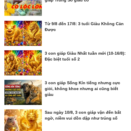
giáp Trúng Số giàu có
Từ 9/8 đến 17/8: 3 tuổi Giàu Không Cản
Được
3 con giáp Giàu Nhất tuần mới (10-16/8):
Đặc biệt tuổi số 2
3 con giáp Sống Kín tiếng nhưng cực
giỏi, không khoe nhưng ai cũng biết
giàu
Sau ngày 10/8, 3 con giáp vận đến bất
ngờ, niềm vui dồn dập như trúng số