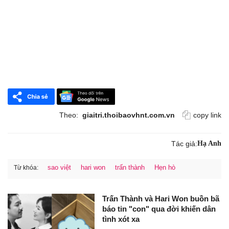
Theo:
giaitri.thoibaovhnt.com.vn
copy link
Tác giả:
Hạ Anh
sao việt
hari won
trấn thành
Hẹn hò
Từ khóa:
Trấn Thành và Hari Won buồn bã
báo tin "con" qua đời khiến dân
tình xót xa