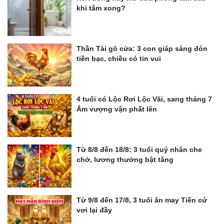
khi tắm xong?
Thần Tài gõ cửa: 3 con giáp sáng đón
tiền bạc, chiều có tin vui
4 tuổi có Lộc Rơi Lộc Vãi, sang tháng 7
Âm vượng vận phất lên
Từ 8/8 đến 18/8: 3 tuổi quý nhân che
chở, lương thưởng bật tăng
Từ 9/8 đến 17/8, 3 tuổi ăn may Tiền cứ
vơi lại đầy