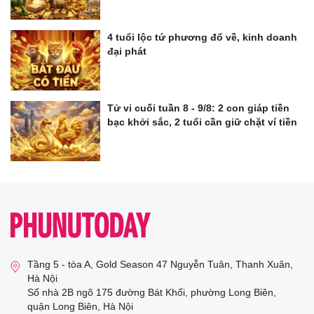
4 tuổi lộc tứ phương đổ về, kinh doanh
đại phát
Tử vi cuối tuần 8 - 9/8: 2 con giáp tiền
bạc khởi sắc, 2 tuổi cần giữ chặt ví tiền
Tầng 5 - tòa A, Gold Season 47 Nguyễn Tuân, Thanh Xuân,
Hà Nội
Số nhà 2B ngõ 175 đường Bát Khối, phường Long Biên,
quận Long Biên, Hà Nội