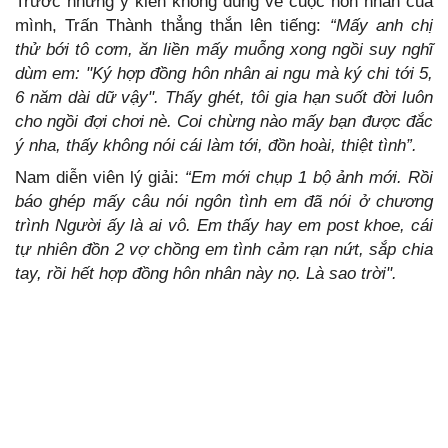
Trước những ý kiến không đúng về cuộc hôn nhân của
mình, Trấn Thành thẳng thắn lên tiếng:
“Mấy anh chị
thử bới tô cơm, ăn liền mấy muỗng xong ngồi suy nghĩ
dùm em: "Ký hợp đồng hôn nhân ai ngu mà ký chi tới 5,
6 năm dài dữ vậy". Thấy ghét, tôi gia hạn suốt đời luôn
cho ngồi đợi chơi nè. Coi chừng nào mấy bạn được đắc
ý nha, thấy không nói cái làm tới, đồn hoài, thiệt tình”.
Nam diễn viên lý giải:
“Em mới chụp 1 bộ ảnh mới. Rồi
báo ghép mấy câu nói ngôn tình em đã nói ở chương
trình Người ấy là ai vô. Em thấy hay em post khoe, cái
tự nhiên đồn 2 vợ chồng em tình cảm rạn nứt, sắp chia
tay, rồi hết hợp đồng hôn nhân này nọ. Là sao trời".