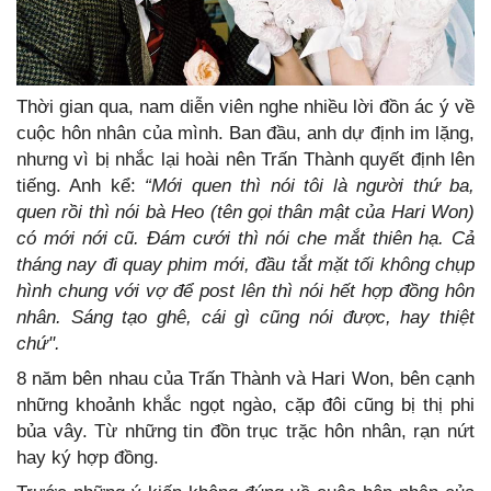
Thời gian qua, nam diễn viên nghe nhiều lời đồn ác ý về
cuộc hôn nhân của mình. Ban đầu, anh dự định im lặng,
nhưng vì bị nhắc lại hoài nên Trấn Thành quyết định lên
tiếng. Anh kể:
“Mới quen thì nói tôi là người thứ ba,
quen rồi thì nói bà Heo (tên gọi thân mật của Hari Won)
có mới nới cũ. Đám cưới thì nói che mắt thiên hạ. Cả
tháng nay đi quay phim mới, đầu tắt mặt tối không chụp
hình chung với vợ để post lên thì nói hết hợp đồng hôn
nhân. Sáng tạo ghê, cái gì cũng nói được, hay thiệt
chứ".
8 năm bên nhau của Trấn Thành và Hari Won, bên cạnh
những khoảnh khắc ngọt ngào, cặp đôi cũng bị thị phi
bủa vây. Từ những tin đồn trục trặc hôn nhân, rạn nứt
hay ký hợp đồng.