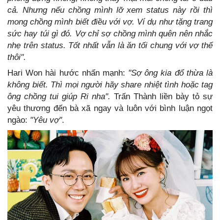
cả. Nhưng nếu chồng mình lỡ xem status này rồi thì
mong chồng mình biết điều với vợ. Ví dụ như tặng trang
sức hay túi gì đó. Vợ chỉ sợ chồng mình quên nên nhắc
nhẹ trên status. Tốt nhất vẫn là ăn tối chung với vợ thế
thôi".
Hari Won hài hước nhấn mạnh:
"Sợ ông kia đổ thừa là
không biết. Thì mọi người hãy share nhiệt tình hoặc tag
ông chồng tui giúp Ri nha".
Trấn Thành liền bày tỏ sự
yêu thương đến bà xã ngay và luôn với bình luận ngọt
ngào:
"Yêu vợ"
.