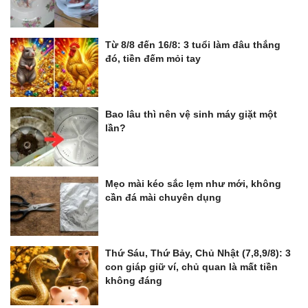
Từ 8/8 đến 16/8: 3 tuổi làm đâu thắng
đó, tiền đếm mỏi tay
Bao lâu thì nên vệ sinh máy giặt một
lần?
Mẹo mài kéo sắc lẹm như mới, không
cần đá mài chuyên dụng
Thứ Sáu, Thứ Bảy, Chủ Nhật (7,8,9/8): 3
con giáp giữ ví, chủ quan là mất tiền
không đáng