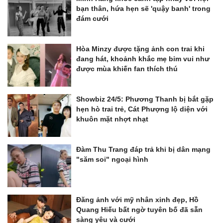
bạn thân, hứa hẹn sẽ 'quậy banh' trong
đám cưới
Hòa Minzy được tặng ảnh con trai khi
đang hát, khoảnh khắc mẹ bỉm vui như
được mùa khiến fan thích thú
Showbiz 24/5: Phương Thanh bị bắt gặp
hẹn hò trai trẻ, Cát Phượng lộ diện với
khuôn mặt nhợt nhạt
Đàm Thu Trang đáp trả khi bị dân mạng
"săm soi" ngoại hình
Đăng ảnh với mỹ nhân xinh đẹp, Hồ
Quang Hiếu bất ngờ tuyên bố đã sẵn
sàng yêu và cưới