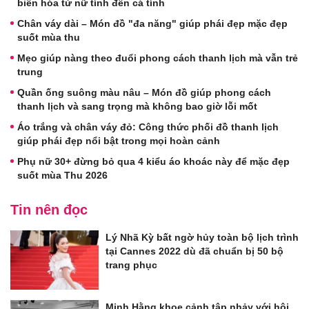
biến hóa từ nữ tính đến cá tính
Chân váy dài – Món đồ "đa năng" giúp phái đẹp mặc đẹp
suốt mùa thu
Mẹo giúp nàng theo đuổi phong cách thanh lịch mà vẫn trẻ
trung
Quần ống suông màu nâu – Món đồ giúp phong cách
thanh lịch và sang trọng mà không bao giờ lỗi mốt
Áo trắng và chân váy đỏ: Công thức phối đồ thanh lịch
giúp phái đẹp nổi bật trong mọi hoàn cảnh
Phụ nữ 30+ đừng bỏ qua 4 kiểu áo khoác này để mặc đẹp
suốt mùa Thu 2026
Tin nên đọc
Lý Nhã Kỳ bất ngờ hủy toàn bộ lịch trình
tại Cannes 2022 dù đã chuẩn bị 50 bộ
trang phục
Minh Hằng khoe cảnh tập nhảy với hội