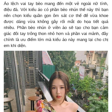
Áo lệch vai tay bèo mang đến một vẻ ngoài nữ tính,
điệu đà. Với kiểu áo có phần bèo nhún thế này thì bạn
nên chọn kiểu quần gọn ôm sát cơ thể để vừa khoe
được dáng vừa không gây rối mắt do họa tiết quá
nhiều. Phần bèo nhún ở viền áo sẽ tạo cho bạn cảm
giác đôi tay trông thon nhỏ hơn và phần vai mảnh, đây
chính là ưu điểm lớn mà kiểu áo này mang lại cho chị
em khi diện.