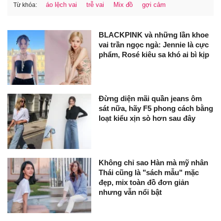
áo lệch vai
trễ vai
Mix đồ
gợi cảm
Từ khóa:
BLACKPINK và những lần khoe
vai trần ngọc ngà: Jennie là cực
phẩm, Rosé kiêu sa khó ai bì kịp
Đừng diện mãi quần jeans ôm
sát nữa, hãy F5 phong cách bằng
loạt kiểu xịn sò hơn sau đây
Không chỉ sao Hàn mà mỹ nhân
Thái cũng là "sách mẫu" mặc
đẹp, mix toàn đồ đơn giản
nhưng vẫn nổi bật