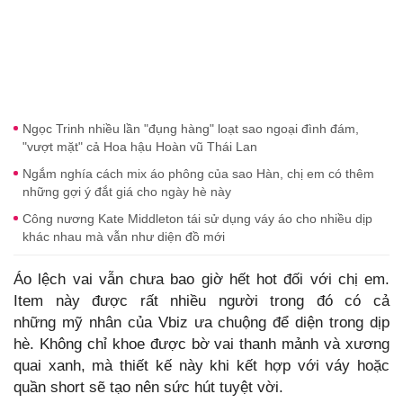
Ngọc Trinh nhiều lần "đụng hàng" loạt sao ngoại đình đám,
"vượt mặt" cả Hoa hậu Hoàn vũ Thái Lan
Ngắm nghía cách mix áo phông của sao Hàn, chị em có thêm
những gợi ý đắt giá cho ngày hè này
Công nương Kate Middleton tái sử dụng váy áo cho nhiều dịp
khác nhau mà vẫn như diện đồ mới
Áo lệch vai vẫn chưa bao giờ hết hot đối với chị em.
Item này được rất nhiều người trong đó có cả
những mỹ nhân của Vbiz ưa chuộng để diện trong dịp
hè. Không chỉ khoe được bờ vai thanh mảnh và xương
quai xanh, mà thiết kế này khi kết hợp với váy hoặc
quần short sẽ tạo nên sức hút tuyệt vời.