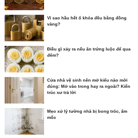
Vì sao hầu hết ổ khóa đều bằng đồng
vàng?
Điều gì xảy ra nếu ăn trứng luộc để qua
đêm?
Cửa nhà vệ sinh nên mở kiểu nào mới
đúng: Mở vào trong hay ra ngoài? Kiến
trúc sư trả lời
Mẹo xử lý tường nhà bị bong tróc, ẩm
mốc