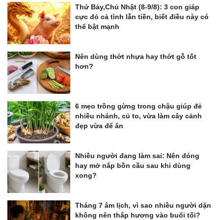
Thứ Bảy,Chủ Nhật (8-9/8): 3 con giáp
cực đỏ cả tình lẫn tiền, biết điều này có
thể bật mạnh
Nên dùng thớt nhựa hay thớt gỗ tốt
hơn?
6 mẹo trồng gừng trong chậu giúp đẻ
nhiều nhánh, củ to, vừa làm cây cảnh
đẹp vừa để ăn
Nhiều người đang làm sai: Nên đóng
hay mở nắp bồn cầu sau khi dùng
xong?
Tháng 7 âm lịch, vì sao nhiều người dặn
không nên thắp hương vào buổi tối?