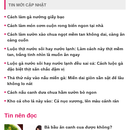
TIN MỚI CẬP NHẬT
Cách làm gà nướng giấy bạc
Cách làm món cơm cuộn rong biển ngon tại nhà
Cách làm sườn xào chua ngọt mềm tan không dai, càng ăn
càng cuốn
Luộc thịt nước sôi hay nước lạnh: Làm cách này thịt mềm
tan, trắng tinh nhìn là muốn ăn ngay
Luộc gà nước sôi hay nước lạnh đều sai cả: Cách luộc gà
đặc biệt thịt săn chắc đậm vị
Thả thứ náy vào nấu miến gà: Miến dai giòn sần sật để lâu
không lo nát
Cách nấu canh dưa chua hầm sườn bò ngon
Kho cá cho lá này vào: Cá nục xương, lên màu cánh rán
Tin nên đọc
Bà bầu ăn canh cua được không?