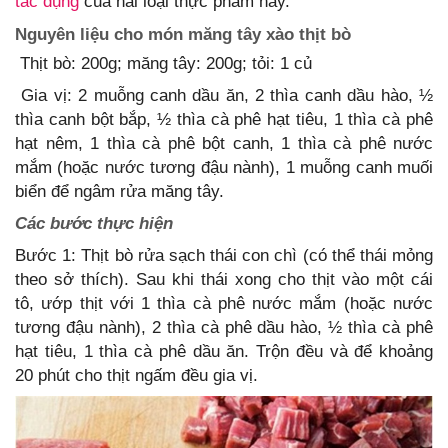
tác dụng
của hai loại thực phẩm này.
Nguyên liệu cho món măng tây xào thịt bò
Thịt bò: 200g; măng tây: 200g; tỏi: 1 củ
Gia vị: 2 muỗng canh dầu ăn, 2 thìa canh dầu hào, ½
thìa canh bột bắp, ½ thìa cà phê hạt tiêu, 1 thìa cà phê
hạt nêm, 1 thìa cà phê bột canh, 1 thìa cà phê nước
mắm (hoặc nước tương đậu nành), 1 muỗng canh muối
biển để ngâm rửa măng tây.
Các bước thực hiện
Bước 1: Thịt bò rửa sạch thái con chì (có thể thái mỏng
theo sở thích). Sau khi thái xong cho thịt vào một cái
tô, ướp thịt với 1 thìa cà phê nước mắm (hoặc nước
tương đậu nành), 2 thìa cà phê dầu hào, ½ thìa cà phê
hạt tiêu, 1 thìa cà phê dầu ăn. Trộn đều và để khoảng
20 phút cho thịt ngấm đều gia vị.