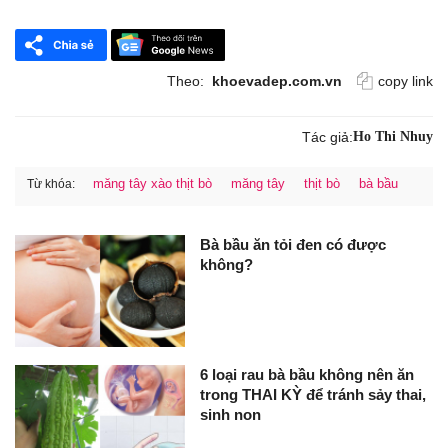
Theo:
khoevadep.com.vn
copy link
Tác giả:
Ho Thi Nhuy
măng tây xào thịt bò
măng tây
thịt bò
bà bầu
Từ khóa:
Bà bầu ăn tỏi đen có được
không?
6 loại rau bà bầu không nên ăn
trong THAI KỲ để tránh sảy thai,
sinh non