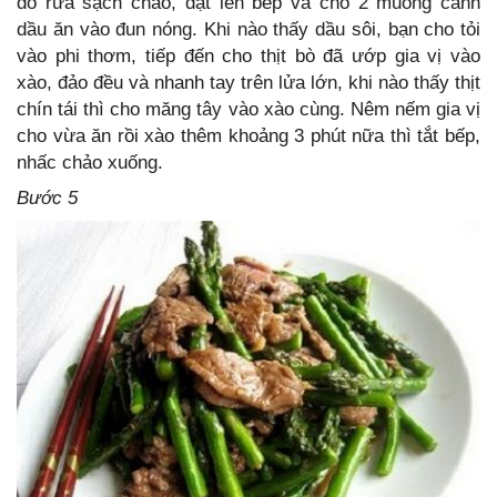
đó rửa sạch chảo, đặt lên bếp và cho 2 muỗng canh
dầu ăn vào đun nóng. Khi nào thấy dầu sôi, bạn cho tỏi
vào phi thơm, tiếp đến cho thịt bò đã ướp gia vị vào
xào, đảo đều và nhanh tay trên lửa lớn, khi nào thấy thịt
chín tái thì cho măng tây vào xào cùng. Nêm nếm gia vị
cho vừa ăn rồi xào thêm khoảng 3 phút nữa thì tắt bếp,
nhấc chảo xuống.
Bước 5