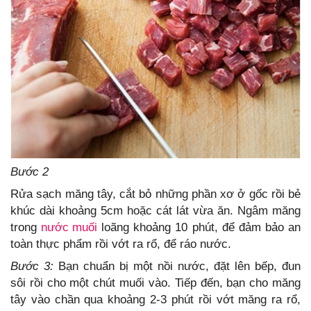
Bước 2
Rửa sạch măng tây, cắt bỏ những phần xơ ở gốc rồi bẻ
khúc dài khoảng 5cm hoặc cát lát vừa ăn. Ngâm măng
trong
nước muối
loãng khoảng 10 phút, để đảm bảo an
toàn thực phẩm rồi vớt ra rổ, để ráo nước.
Bước 3:
Bạn chuẩn bị một nồi nước, đặt lên bếp, đun
sôi rồi cho một chút muối vào. Tiếp đến, bạn cho măng
tây vào chần qua khoảng 2-3 phút rồi vớt măng ra rổ,