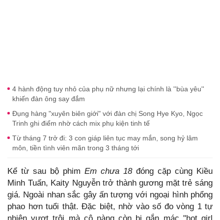
4 hành động tuy nhỏ của phụ nữ nhưng lại chính là ''bùa yêu''
khiến đàn ông say đắm
Đụng hàng "xuyên biên giới" với đàn chị Song Hye Kyo, Ngọc
Trinh ghi điểm nhờ cách mix phụ kiện tinh tế
Từ tháng 7 trở đi: 3 con giáp liên tục may mắn, song hỷ lâm
môn, tiền tình viên mãn trong 3 tháng tới
Kể từ sau bộ phim
Em chưa 18
đóng cặp cùng Kiều
Minh Tuấn, Kaity Nguyễn trở thành gương mặt trẻ sáng
giá. Ngoài nhan sắc gây ấn tượng với ngoại hình phổng
phao hơn tuổi thật. Đặc biệt, nhờ vào số đo vòng 1 tự
nhiên vượt trội mà cô nàng còn bị gắn mác "hot girl