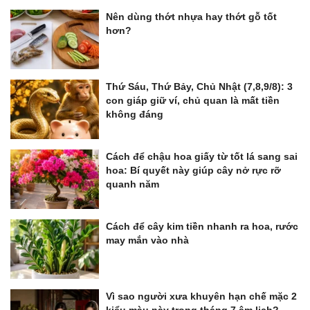
Nên dùng thớt nhựa hay thớt gỗ tốt
hơn?
Thứ Sáu, Thứ Bảy, Chủ Nhật (7,8,9/8): 3
con giáp giữ ví, chủ quan là mất tiền
không đáng
Cách để chậu hoa giấy từ tốt lá sang sai
hoa: Bí quyết này giúp cây nở rực rỡ
quanh năm
Cách để cây kim tiền nhanh ra hoa, rước
may mắn vào nhà
Vì sao người xưa khuyên hạn chế mặc 2
kiểu màu này trong tháng 7 âm lịch?