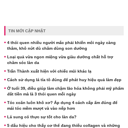
TIN MỚI CẬP NHẬT
4 thói quen nhiều người mắc phải khiến môi ngày càng
thâm, khô nứt dù chăm dùng son dưỡng
Loại quả vừa ngon miệng vừa giàu dưỡng chất hỗ trợ
chăm sóc làn da
Trấn Thành xuất hiện với chiếc mũi khác lạ
Cách sử dụng lá tía tô đúng để phát huy hiệu quả làm đẹp
Ở tuổi 39, điều giúp làm chậm lão hóa không phải mỹ phẩm
đắt tiền mà là 3 thói quen mỗi ngày
Tóc xoăn luôn khô xơ? Áp dụng 4 cách cấp ẩm đúng để
mái tóc mềm mượt và vào nếp hơn
Lá sung có thực sự tốt cho làn da?
5 dấu hiệu cho thấy cơ thể đang thiếu collagen và những