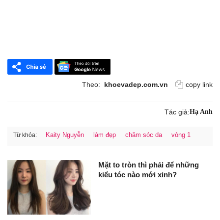
Theo:
khoevadep.com.vn
copy link
Tác giả:
Hạ Anh
Kaity Nguyễn
làm đẹp
chăm sóc da
vòng 1
Từ khóa:
Mặt to tròn thì phải để những
kiểu tóc nào mới xinh?