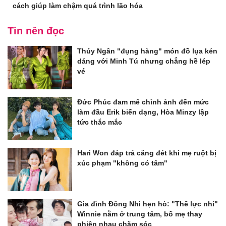
cách giúp làm chậm quá trình lão hóa
Tin nên đọc
Thúy Ngân "đụng hàng" món đồ lụa kén
dáng với Minh Tú nhưng chẳng hề lép
vé
Đức Phúc đam mê chỉnh ảnh đến mức
làm đầu Erik biến dạng, Hòa Minzy lập
tức thắc mắc
Hari Won đáp trả căng đét khi mẹ ruột bị
xúc phạm "không có tâm"
Gia đình Đông Nhi hẹn hò: "Thế lực nhí"
Winnie nằm ở trung tâm, bố mẹ thay
phiên nhau chăm sóc