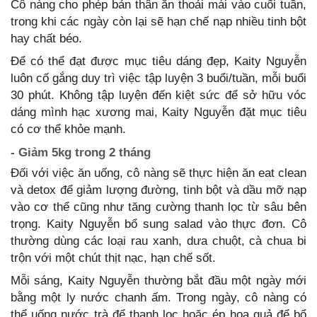
Cô nàng cho phép bản thân ăn thoải mái vào cuối tuần,
trong khi các ngày còn lại sẽ hạn chế nạp nhiều tinh bột
hay chất béo.
Để có thể đạt được mục tiêu dáng đẹp, Kaity Nguyễn
luôn cố gắng duy trì việc tập luyện 3 buổi/tuần, mỗi buổi
30 phút. Không tập luyện đến kiệt sức để sở hữu vóc
dáng mình hạc xương mai, Kaity Nguyễn đặt mục tiêu
có cơ thể khỏe mạnh.
- Giảm 5kg trong 2 tháng
Đối với việc ăn uống, cô nàng sẽ thực hiện ăn eat clean
và detox để giảm lượng đường, tinh bột và dầu mỡ nạp
vào cơ thể cũng như tăng cường thanh lọc từ sâu bên
trọng. Kaity Nguyễn bổ sung salad vào thực đơn. Cô
thường dùng các loại rau xanh, dưa chuột, cà chua bi
trộn với một chút thịt nạc, hạn chế sốt.
Mỗi sáng, Kaity Nguyễn thường bắt đầu một ngày mới
bằng một ly nước chanh ấm. Trong ngày, cô nàng có
thể uống nước trà để thanh lọc hoặc ép hoa quả để bổ