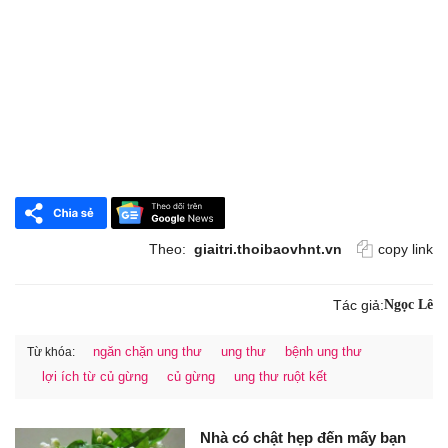
Theo:
giaitri.thoibaovhnt.vn
copy link
Tác giả:
Ngọc Lê
ngăn chặn ung thư
ung thư
bệnh ung thư
Từ khóa:
lợi ích từ củ gừng
củ gừng
ung thư ruột kết
Nhà có chật hẹp đến mấy bạn