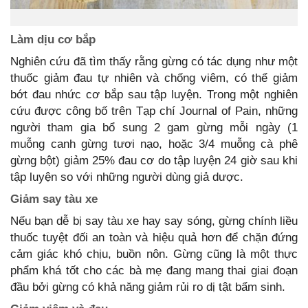
Làm dịu cơ bắp
Nghiên cứu đã tìm thấy rằng gừng có tác dụng như một
thuốc giảm đau tự nhiên và chống viêm, có thể giảm
bớt đau nhức cơ bắp sau tập luyện. Trong một nghiên
cứu được công bố trên Tạp chí Journal of Pain, những
người tham gia bổ sung 2 gam gừng mỗi ngày (1
muỗng canh gừng tươi nạo, hoặc 3/4 muỗng cà phê
gừng bột) giảm 25% đau cơ do tập luyện 24 giờ sau khi
tập luyện so với những người dùng giả dược.
Giảm say tàu xe
Nếu bạn dễ bị say tàu xe hay say sóng, gừng chính liều
thuốc tuyệt đối an toàn và hiệu quả hơn để chặn đứng
cảm giác khó chịu, buồn nôn. Gừng cũng là một thực
phẩm khá tốt cho các bà mẹ đang mang thai giai đoạn
đầu bởi gừng có khả năng giảm rủi ro dị tật bẩm sinh.