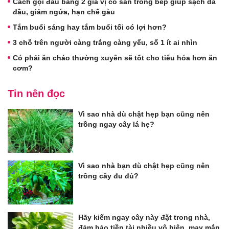
Cách gội đầu bằng 2 gia vị có sẵn trong bếp giúp sạch da
đầu, giảm ngứa, hạn chế gàu
Tắm buổi sáng hay tắm buổi tối có lợi hơn?
3 chỗ trên người càng trắng càng yếu, số 1 ít ai nhìn
Có phải ăn cháo thường xuyên sẽ tốt cho tiêu hóa hơn ăn
cơm?
Tin nên đọc
Vì sao nhà dù chật hẹp bạn cũng nên
trồng ngay cây lá hẹ?
Vì sao nhà bạn dù chật hẹp cũng nên
trồng cây đu đủ?
Hãy kiếm ngay cây này đặt trong nhà,
đảm bảo tiền tài nhiều vô biên, may mắn