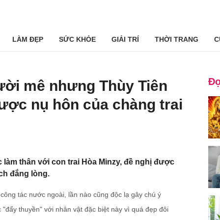
LÀM ĐẸP
SỨC KHỎE
GIẢI TRÍ
THỜI TRANG
C
Đọ
ười mê nhưng Thùy Tiên
ược nụ hôn của chàng trai
c làm thân với con trai Hòa Minzy, đề nghị được
ch đắng lòng.
i công tác nước ngoài, lần nào cũng độc lạ gây chú ý
"đẩy thuyền" với nhân vật đặc biệt này vì quá đẹp đôi