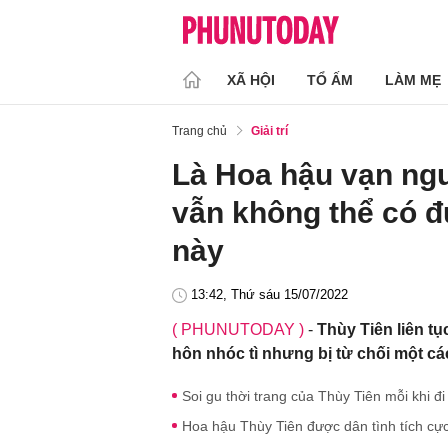
XÃ HỘI
TỔ ẤM
LÀM MẸ
Trang chủ
Giải trí
Là Hoa hậu vạn ng
vẫn không thể có đ
này
13:42, Thứ sáu 15/07/2022
( PHUNUTODAY )
-
Thùy Tiên liên tụ
hôn nhóc tì nhưng bị từ chối một cá
Soi gu thời trang của Thùy Tiên mỗi khi đ
Hoa hậu Thùy Tiên được dân tình tích cực 