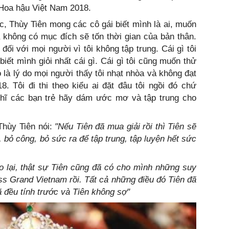
 Hoa hậu Việt Nam 2018.
c, Thùy Tiên mong các cô gái biết mình là ai, muốn
 không có mục đích sẽ tốn thời gian của bản thân.
đối với mọi người vì tôi không tập trung. Cái gì tôi
biết mình giỏi nhất cái gì. Cái gì tôi cũng muốn thử
 là lý do mọi người thấy tôi nhạt nhòa và không đạt
18. Tôi đi thi theo kiểu ai đặt đâu tôi ngồi đó chứ
nghĩ các bạn trẻ hãy dám ước mơ và tập trung cho
 Thùy Tiên nói:
"Nếu Tiên đã mua giải rồi thì Tiên sẽ
 bỏ công, bỏ sức ra để tập trung, tập luyện hết sức
o lại, thật sự Tiên cũng đã có cho mình những suy
ss Grand Vietnam rồi. Tất cả những điều đó Tiên đã
đã đều tính trước và Tiên không sợ"