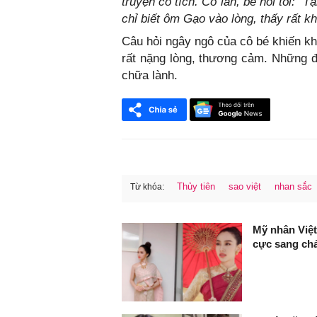
truyện cổ tích. Có lần, bé hỏi tôi: "
chỉ biết ôm Gạo vào lòng, thấy rất k
Câu hỏi ngây ngô của cô bé khiến k
rất nặng lòng, thương cảm. Những đi
chữa lành.
Thủy tiên
sao việt
nhan sắc
Từ khóa:
FaceBook
Mỹ nhân Việt
cực sang ch