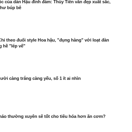
c của dàn Hậu đình đám: Thùy Tiên vẫn đẹp xuất sắc,
hư búp bê
i theo đuổi style Hoa hậu, "đụng hàng" với loạt đàn
 hề "lép vế"
ười càng trắng càng yếu, số 1 ít ai nhìn
háo thường xuyên sẽ tốt cho tiêu hóa hơn ăn cơm?