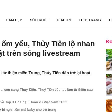
LÀM ĐẸP
SỨC KHỎE
GIẢI TRÍ
THỜI TRANG
C
Đọ
 ốm yếu, Thủy Tiên lộ nhan
ật trên sóng livestream
 từ thiện miền Trung, Thủy Tiên dần trở lại hoạt
ai con sang Thụy Điển, Thuỷ Tiên tiếp tục làm từ thiện sau
ý về Top 3 Hoa hậu Hoàn vũ Việt Nam 2022
ờ bị nghi tiêm má baby cho trẻ trung