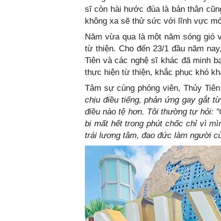
sĩ còn hài hước đùa là bản thân cũn
không xa sẽ thử sức với lĩnh vực mớ
Năm vừa qua là một năm sóng gió v
từ thiện. Cho đến 23/1 đầu năm nay
Tiên và các nghệ sĩ khác đã minh b
thực hiện từ thiện, khắc phục khó k
Tâm sự cùng phóng viên, Thủy Tiên
chịu điều tiếng, phản ứng gay gắt 
điều nào tệ hơn. Tôi thường tự hỏi:
bị mất hết trong phút chốc chỉ vì mì
trái lương tâm, đạo đức làm người củ