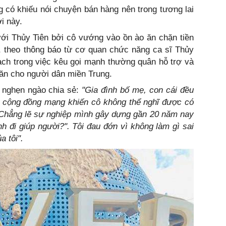
g có khiếu nói chuyện bán hàng nên trong tương lai
i này.
ới Thủy Tiên bởi cô vướng vào ồn ào ăn chặn tiền
, theo thông báo từ cơ quan chức năng ca sĩ Thủy
ạch trong việc kêu gọi mạnh thường quân hỗ trợ và
hăn cho người dân miền Trung.
 nghẹn ngào chia sẻ:
"Gia đình bố mẹ, con cái đều
từ cộng đồng mạng khiến cô không thể nghĩ được có
 "Chẳng lẽ sự nghiệp mình gây dựng gần 20 năm nay
nh đi giúp người?". Tôi đau đớn vì không làm gì sai
a tôi".