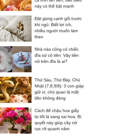
cả tình lẫn tiền, biết điều
này có thể bật mạnh
Đặt gừng cạnh gối trước
khi ngủ: Biết lợi ích,
nhiều người muốn làm
theo
Nhà nào cũng có chiếc
đĩa sứ cô tiên: Vậy tiên
nữ trên đĩa là ai?
Thứ Sáu, Thứ Bảy, Chủ
Nhật (7,8,9/8): 3 con giáp
giữ ví, chủ quan là mất
tiền không đáng
Cách để chậu hoa giấy
từ tốt lá sang sai hoa: Bí
quyết này giúp cây nở
rực rỡ quanh năm