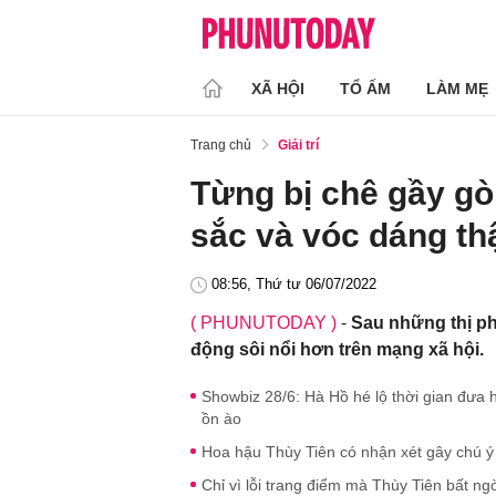
XÃ HỘI
TỔ ẤM
LÀM MẸ
Trang chủ
Giải trí
Từng bị chê gầy gò
sắc và vóc dáng th
08:56, Thứ tư 06/07/2022
( PHUNUTODAY )
-
Sau những thị phi
động sôi nổi hơn trên mạng xã hội.
Showbiz 28/6: Hà Hồ hé lộ thời gian đưa h
ồn ào
Hoa hậu Thùy Tiên có nhận xét gây chú 
Chỉ vì lỗi trang điểm mà Thùy Tiên bất ng