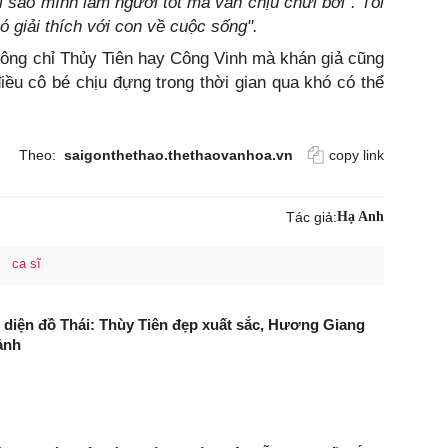
Tại sao mình làm người tốt mà vẫn chịu chửi bới". Tôi
hó giải thích với con về cuộc sống".
hông chỉ Thủy Tiên hay Công Vinh mà khán giả cũng
ều cô bé chịu đựng trong thời gian qua khó có thể
Theo:
saigonthethao.thethaovanhoa.vn
copy link
Tác giả:
Hạ Anh
ca sĩ
 diện đồ Thái: Thùy Tiên đẹp xuất sắc, Hương Giang
ảnh