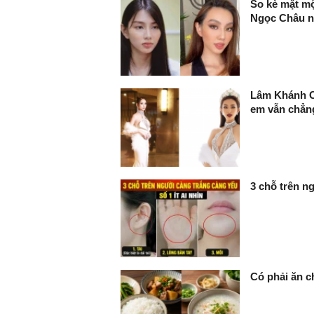
So kè mặt mộ
Ngọc Châu n
Lâm Khánh Ch
em vẫn chẳng
3 chỗ trên ng
Có phải ăn c