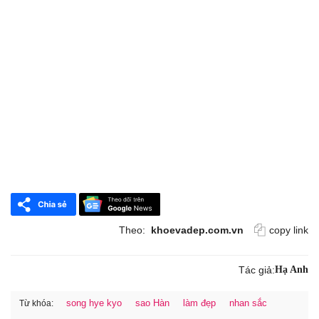
Theo:
khoevadep.com.vn
copy link
Tác giả:
Hạ Anh
song hye kyo
sao Hàn
làm đẹp
nhan sắc
Từ khóa: