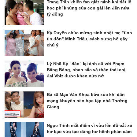
Trang Trần khiến fan giật mình khi tiết lộ
học phí khủng của con gái lên đến nửa
tỷ đồng
Kỳ Duyên chúc mừng sinh nhật mẹ "tình
tin đồn" Minh Triệu, cách xưng hô gây
chú ý
Lý Nhã Kỳ "đào" lại ảnh cũ với Phạm
Băng Băng, nhan sắc và thần thái chị
đại Vbiz được khen nức nở
Bà xã Mạc Văn Khoa bức xúc khi dân
mạng khuyên nên học tập nhà Trường
Giang
Ngọc Trinh mất điểm vì vừa lên đồ cắt xẻ
hở bạo vừa tạo dáng hớ hênh phản cảm