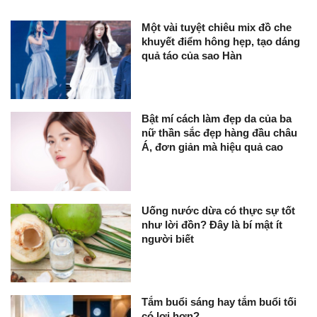
Một vài tuyệt chiêu mix đồ che
khuyết điểm hông hẹp, tạo dáng
quả táo của sao Hàn
Bật mí cách làm đẹp da của ba
nữ thần sắc đẹp hàng đầu châu
Á, đơn giản mà hiệu quả cao
Uống nước dừa có thực sự tốt
như lời đồn? Đây là bí mật ít
người biết
Tắm buổi sáng hay tắm buổi tối
có lợi hơn?