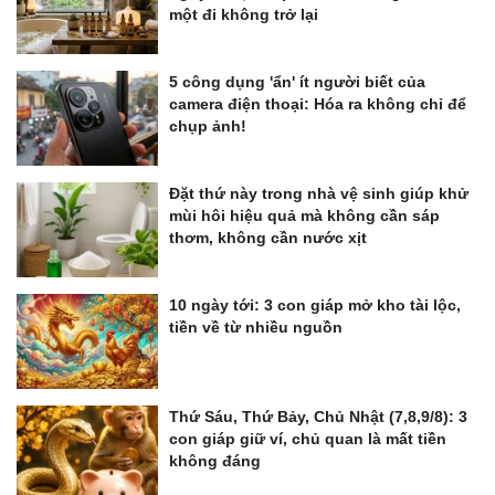
một đi không trở lại
5 công dụng 'ẩn' ít người biết của
camera điện thoại: Hóa ra không chỉ để
chụp ảnh!
Đặt thứ này trong nhà vệ sinh giúp khử
mùi hôi hiệu quả mà không cần sáp
thơm, không cần nước xịt
10 ngày tới: 3 con giáp mở kho tài lộc,
tiền về từ nhiều nguồn
Thứ Sáu, Thứ Bảy, Chủ Nhật (7,8,9/8): 3
con giáp giữ ví, chủ quan là mất tiền
không đáng