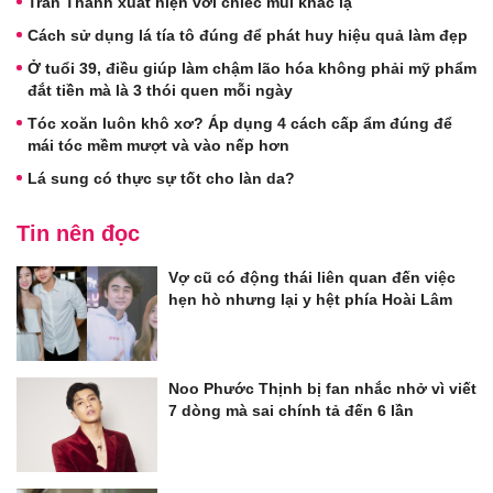
Trấn Thành xuất hiện với chiếc mũi khác lạ
Cách sử dụng lá tía tô đúng để phát huy hiệu quả làm đẹp
Ở tuổi 39, điều giúp làm chậm lão hóa không phải mỹ phẩm
đắt tiền mà là 3 thói quen mỗi ngày
Tóc xoăn luôn khô xơ? Áp dụng 4 cách cấp ẩm đúng để
mái tóc mềm mượt và vào nếp hơn
Lá sung có thực sự tốt cho làn da?
Tin nên đọc
Vợ cũ có động thái liên quan đến việc
hẹn hò nhưng lại y hệt phía Hoài Lâm
Noo Phước Thịnh bị fan nhắc nhở vì viết
7 dòng mà sai chính tả đến 6 lần