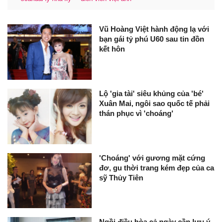
Vũ Hoàng Việt hành động lạ với
bạn gái tỷ phú U60 sau tin đồn
kết hôn
Lộ 'gia tài' siêu khủng của 'bé'
Xuân Mai, ngôi sao quốc tế phải
thán phục vì 'choáng'
'Choáng' với gương mặt cứng
đơ, gu thời trang kém đẹp của ca
sỹ Thủy Tiên
Ngồi điều hòa cả ngày cần lưu ý