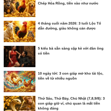
Chép Hóa Rồng, tiền vào như nước
4 tháng cuối năm 2026: 3 tuổi Lộc Tổ
dẫn đường, giàu không cản được
5 kiểu bà sẵn sàng cặp kè với đàn ông
có tiền
10 ngày tới: 3 con giáp mở kho tài lộc,
tiền về từ nhiều nguồn
Thứ Sáu, Thứ Bảy, Chủ Nhật (7,8,9/8): 3
con giáp giữ ví, chủ quan là mất tiền
không đáng