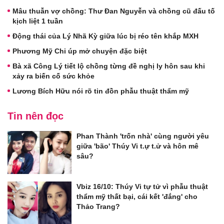
Mâu thuẫn vợ chồng: Thư Đan Nguyễn và chồng cũ đấu tố
kịch liệt 1 tuần
Động thái của Lý Nhã Kỳ giữa lúc bị réo tên khắp MXH
Phương Mỹ Chi úp mở chuyện đặc biệt
Bà xã Công Lý tiết lộ chồng từng đề nghị ly hôn sau khi
xảy ra biến cố sức khỏe
Lương Bích Hữu nói rõ tin đồn phẫu thuật thẩm mỹ
Tin nên đọc
Phan Thành 'trốn nhà' cùng người yêu
giữa 'bão' Thúy Vi t.ự t.ử và hôn mê
sâu?
Vbiz 16/10: Thúy Vi tự tử vì phẫu thuật
thẩm mỹ thất bại, cái kết 'đắng' cho
Thảo Trang?