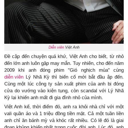
Diễn viên
Việt Anh
Đề cập đến chuyện quá khứ, Việt Anh cho biết, từ nhỏ
đến lớn anh luôn gặp may mắn. Tuy nhiên, cho đến năm
2009 khi anh đóng phim "Gió nghịch mùa" cùng
diễn viên
Lý Nhã Kỳ thì biến cố mới bắt đầu ập đến.
Cùng một lúc công ty sản xuất phim của anh bị đóng
cửa do vướng vào kiện tụng, còn scandal với Lý Nhã
Kỳ lại khiến anh mất đi gia đình nhỏ của mình.
Việt Anh kể, thời điểm đó, anh ra khỏi nhà chỉ với một
vali quần áo và 1 triệu đồng tiền mặt. Cả một tuần liền
anh chỉ ăn bánh mỳ và khóc rất nhiều. Có lẽ đó là giai
đoạn khủng khiếp nhất trong cuộc đời anh. Lúc đó, anh