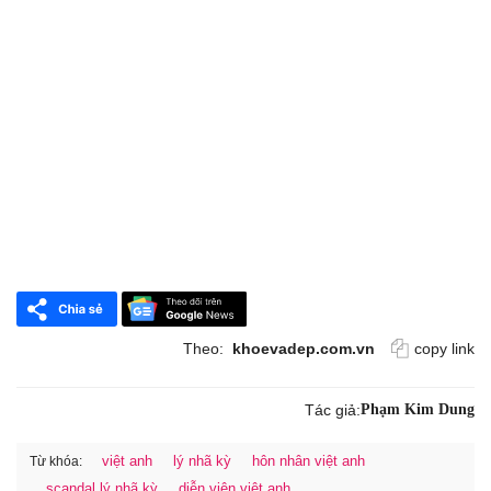
Theo:
khoevadep.com.vn
copy link
Tác giả:
Phạm Kim Dung
việt anh
lý nhã kỳ
hôn nhân việt anh
Từ khóa:
scandal lý nhã kỳ
diễn viên việt anh