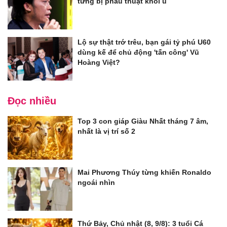
từng bị phẫu thuật khối u
Lộ sự thật trớ trêu, bạn gái tỷ phú U60
dùng kế để chủ động 'tấn công' Vũ
Hoàng Việt?
Đọc nhiều
Top 3 con giáp Giàu Nhất tháng 7 âm,
nhất là vị trí số 2
Mai Phương Thúy từng khiến Ronaldo
ngoái nhìn
Thứ Bảy, Chủ nhật (8, 9/8): 3 tuổi Cá