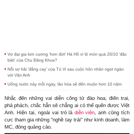
Vợ đại gia kim cương 'hơn đứt' Hà Hồ vì lộ món quà 20/10 'đặc
biệt' của Chu Đăng Khoa?
Nỗi sợ hãi 'đắng cay' của Tú Vi sau cuộc hôn nhân ngọt ngào
với Văn Anh
Uống nước này mỗi ngày, lão hóa sẽ đến muộn hơn 10 năm
Nhắc đến những vai diễn công tử đào hoa, điển trai,
phá phách, chắc hẳn sẽ chẳng ai có thể quên được Việt
Anh. Hiện tại, ngoài vai trò là
diễn viên
, anh cũng tích
cực tham gia những "nghề tay trái" như kinh doanh, làm
MC, đóng quảng cáo.