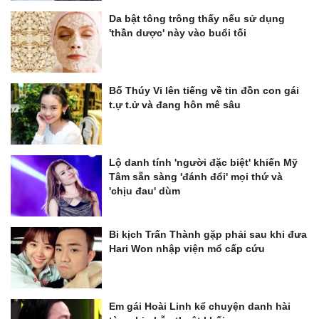
Da bật tông trông thấy nếu sử dụng
'thần dược' này vào buổi tối
Bố Thúy Vi lên tiếng về tin đồn con gái
t.ự t.ử và đang hôn mê sâu
Lộ danh tính 'người đặc biệt' khiến Mỹ
Tâm sẵn sàng 'đánh đổi' mọi thứ và
'chịu đau' dùm
Bi kịch Trấn Thành gặp phải sau khi đưa
Hari Won nhập viện mổ cấp cứu
Em gái Hoài Linh kể chuyện danh hài