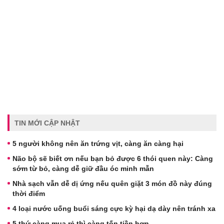
TIN MỚI CẬP NHẬT
5 người không nên ăn trứng vịt, càng ăn càng hại
Não bộ sẽ biết ơn nếu bạn bỏ được 6 thói quen này: Càng
sớm từ bỏ, càng dễ giữ đầu óc minh mẫn
Nhà sạch vẫn dễ dị ứng nếu quên giặt 3 món đồ này đúng
thời điểm
4 loại nước uống buổi sáng cực kỳ hại dạ dày nên tránh xa
5 thứ càng mua rẻ thì càng tốn tiền hơn