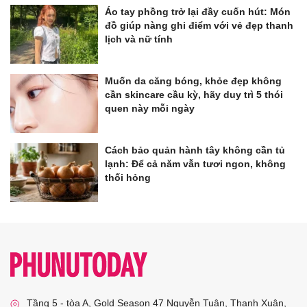
Áo tay phồng trở lại đầy cuốn hút: Món
đồ giúp nàng ghi điểm với vẻ đẹp thanh
lịch và nữ tính
Muốn da căng bóng, khỏe đẹp không
cần skincare cầu kỳ, hãy duy trì 5 thói
quen này mỗi ngày
Cách bảo quản hành tây không cần tủ
lạnh: Để cả năm vẫn tươi ngon, không
thối hỏng
Tầng 5 - tòa A, Gold Season 47 Nguyễn Tuân, Thanh Xuân,