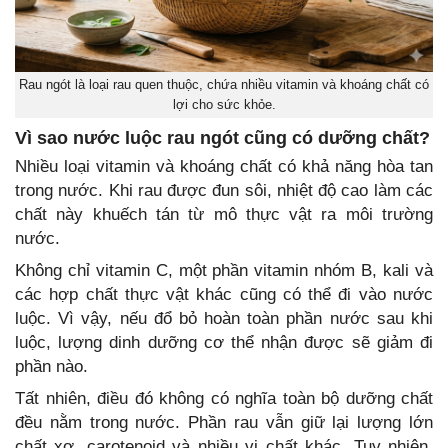
Rau ngót là loại rau quen thuộc, chứa nhiều vitamin và khoáng chất có
lợi cho sức khỏe.
Vì sao nước luộc rau ngót cũng có dưỡng chất?
Nhiều loại vitamin và khoáng chất có khả năng hòa tan
trong nước. Khi rau được đun sôi, nhiệt độ cao làm các
chất này khuếch tán từ mô thực vật ra môi trường
nước.
Không chỉ vitamin C, một phần vitamin nhóm B, kali và
các hợp chất thực vật khác cũng có thể đi vào nước
luộc. Vì vậy, nếu đổ bỏ hoàn toàn phần nước sau khi
luộc, lượng dinh dưỡng cơ thể nhận được sẽ giảm đi
phần nào.
Tất nhiên, điều đó không có nghĩa toàn bộ dưỡng chất
đều nằm trong nước. Phần rau vẫn giữ lại lượng lớn
chất xơ, carotenoid và nhiều vi chất khác. Tuy nhiên,