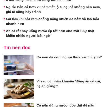
Người bán cá hơn 20 năm tiết lộ 4 loại cá không nên mua,
giá rẻ cũng hãy tránh
Sai lầm khi bôi kem chống nắng khiến da nám và lão hóa
nhanh hơn
Ăn cà rốt hay uống nước ép tốt hơn cho mắt? Sự thật
khiến nhiều người bất ngờ
Tin nên đọc
Có nên để cơm nguội thừa vào tủ lạnh?
Vì sao cổ nhân khuyên 'đông ăn củ cải,
hạ ăn gừng'?
Có nên dùng nước luộc thịt để nấu