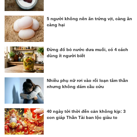
5 người không nên ăn trứng vịt, càng ăn
càng hại
Đừng đổ bỏ nước dưa muối, có 4 cách
dùng ít người biết
Nhiều phụ nữ rơi vào rối loạn tâm thần
nhưng không dám cầu cứu
40 ngày tới thời đến cản không kịp: 3
con giáp Thần Tài ban lộc giàu to