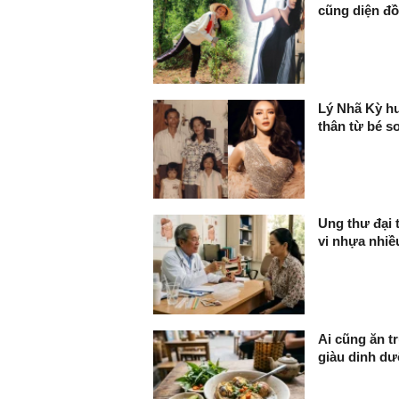
cũng diện đồ
Lý Nhã Kỳ hư
thân từ bé so
Ung thư đại 
vi nhựa nhi
Ai cũng ăn t
giàu dinh dư