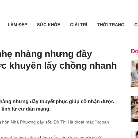
LÀM ĐẸP
SỨC KHỎE
GIẢI TRÍ
THỜI TRANG
C
Đọ
 nhẹ nhàng nhưng đầy
ợc khuyên lấy chồng nhanh
 nhàng nhưng đầy thuyết phục giúp cô nhận được
g tình từ cư dân mạng.
 hôn Nhã Phương gây sốt, Đỗ Thị Hà thoát mác "ngoan
gười đàn ông, phải chăng sắp công khai người yêu?