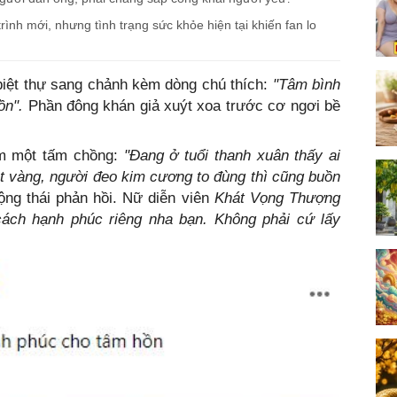
rình mới, nhưng tình trạng sức khỏe hiện tại khiến fan lo
iệt thự sang chảnh kèm dòng chú thích:
"Tâm bình
ồn".
Phần đông khán giả xuýt xoa trước cơ ngơi bề
ếm một tấm chồng:
"Đang ở tuổi thanh xuân thấy ai
lát vàng, người đeo kim cương to đùng thì cũng buồn
ộng thái phản hồi. Nữ diễn viên
Khát Vọng Thượng
ách hạnh phúc riêng nha bạn. Không phải cứ lấy