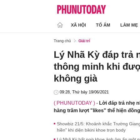
XÃ HỘI
TỔ ẤM
LÀM MẸ
Trang chủ
Giải trí
Lý Nhã Kỳ đáp trả
thông minh khi đư
không già
09:28, Thứ bảy 19/06/2021
( PHUNUTODAY )
-
Lời đáp trả nhẹ
hàng trăm lượt "likes" thể hiện đồn
Showbiz 21/5: Khoảnh khắc Trường Giang
hiền" khi diện bikini khoe trọn body
Lý Nhã Kỳ bất ngờ khoe ảnh ôm ấp một n