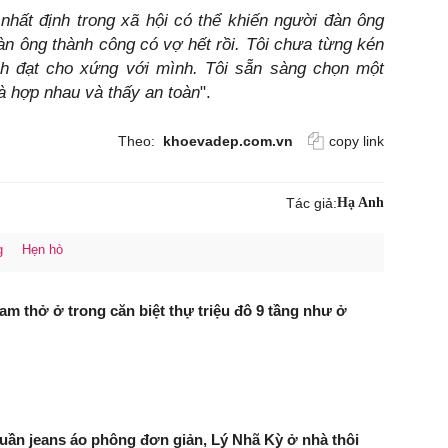
hất định trong xã hội có thể khiến người đàn ông
àn ông thành công có vợ hết rồi. Tôi chưa từng kén
nh đạt cho xứng với mình. Tôi sẵn sàng chọn một
à hợp nhau và thấy an toàn
".
Theo:
khoevadep.com.vn
copy link
Tác giả:
Hạ Anh
g
Hẹn hò
am thở ở trong căn biệt thự triệu đô 9 tầng như ở
ần jeans áo phông đơn giản, Lý Nhã Kỳ ở nhà thôi