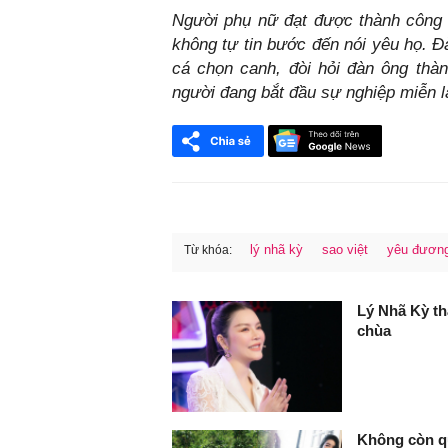
Người phụ nữ đạt được thành công n
không tự tin bước đến nói yêu họ. Đ
cá chọn canh, đòi hỏi đàn ông thà
người đang bắt đầu sự nghiệp miễn l
lý nhã kỳ
sao việt
yêu đươn
Từ khóa:
FaceBook
Lý Nhã Kỳ th
chùa
Không còn qu