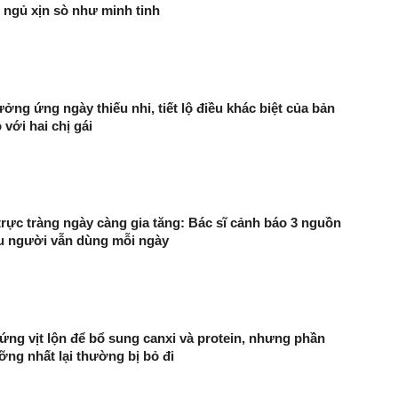
 ngủ xịn sò như minh tinh
ởng ứng ngày thiếu nhi, tiết lộ điều khác biệt của bản
 với hai chị gái
trực tràng ngày càng gia tăng: Bác sĩ cảnh báo 3 nguồn
ều người vẫn dùng mỗi ngày
rứng vịt lộn để bổ sung canxi và protein, nhưng phần
ỡng nhất lại thường bị bỏ đi