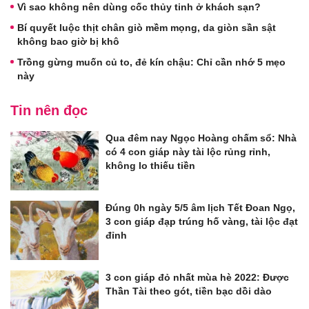
Vì sao không nên dùng cốc thủy tinh ở khách sạn?
Bí quyết luộc thịt chân giò mềm mọng, da giòn sần sật
không bao giờ bị khô
Trồng gừng muốn củ to, đẻ kín chậu: Chỉ cần nhớ 5 mẹo
này
Tin nên đọc
Qua đêm nay Ngọc Hoàng chấm sổ: Nhà
có 4 con giáp này tài lộc rủng rỉnh,
không lo thiếu tiền
Đúng 0h ngày 5/5 âm lịch Tết Đoan Ngọ,
3 con giáp đạp trúng hố vàng, tài lộc đạt
đỉnh
3 con giáp đỏ nhất mùa hè 2022: Được
Thần Tài theo gót, tiền bạc dồi dào