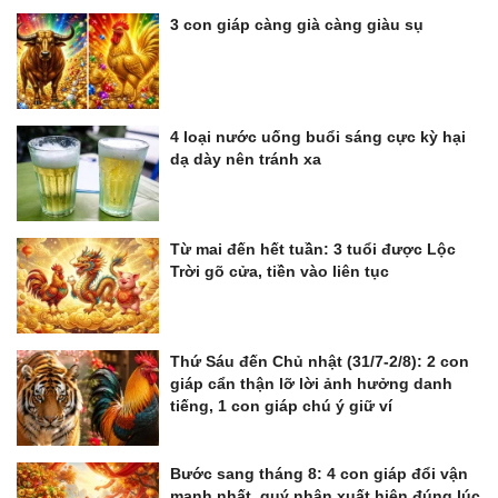
3 con giáp càng già càng giàu sụ
4 loại nước uống buổi sáng cực kỳ hại
dạ dày nên tránh xa
Từ mai đến hết tuần: 3 tuổi được Lộc
Trời gõ cửa, tiền vào liên tục
Thứ Sáu đến Chủ nhật (31/7-2/8): 2 con
giáp cẩn thận lỡ lời ảnh hưởng danh
tiếng, 1 con giáp chú ý giữ ví
Bước sang tháng 8: 4 con giáp đổi vận
mạnh nhất, quý nhân xuất hiện đúng lúc