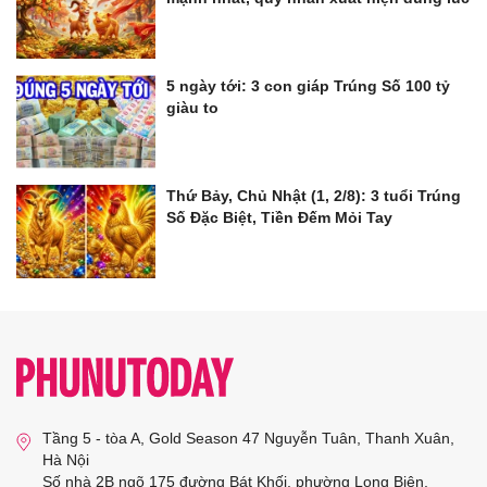
5 ngày tới: 3 con giáp Trúng Số 100 tỷ
giàu to
Thứ Bảy, Chủ Nhật (1, 2/8): 3 tuổi Trúng
Số Đặc Biệt, Tiền Đếm Mỏi Tay
Tầng 5 - tòa A, Gold Season 47 Nguyễn Tuân, Thanh Xuân,
Hà Nội
Số nhà 2B ngõ 175 đường Bát Khối, phường Long Biên,