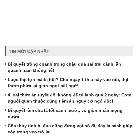
TIN MỚI CẬP NHẬT
Bí quyết trồng chanh trong chậu quả sai trĩu cành, ăn
quanh năm không hết
Luộc thịt lợn mà bị hôi? Cho ngay 1 thìa này vào nồi, thịt
thơm phức lại giòn ngọt bất ngờ!
4 loại thức ăn tuyệt đối không để tủ lạnh quá 2 ngày: Cơm
nguội quen thuộc cũng tiềm ẩn nguy cơ ngộ độc!
Bí quyết làm chả lá lốt xanh mướt, vỏ giòn nhân mọng
nước
Cốc thủy tinh bị đục cũng đừng vội bỏ đi, đây là cách giúp
cốc trong veo trở lại