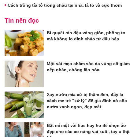
Cách trồng tía tô trong chậu tại nhà, lá to và cực thơm
Tin nên đọc
Bí quyết rán đậu vàng giòn, phồng to
mà không lo dính chảo từ đầu bếp
Một vài mẹo chăm sóc da vùng cổ giảm
nếp nhăn, chống lão hóa
Xay nước mía cứ bị thâm đen, đây là
cách mẹ trẻ "xử lý" để gia đình có cốc
nước xanh ngon, đẹp mắt
Bật mí một vài tips hay ho để chọn áo
đẹp cho các cô nàng vai xuôi, tay u thịt