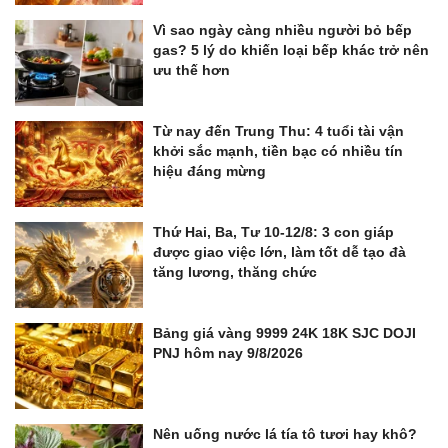
Vì sao ngày càng nhiều người bỏ bếp
gas? 5 lý do khiến loại bếp khác trở nên
ưu thế hơn
Từ nay đến Trung Thu: 4 tuổi tài vận
khởi sắc mạnh, tiền bạc có nhiều tín
hiệu đáng mừng
Thứ Hai, Ba, Tư 10-12/8: 3 con giáp
được giao việc lớn, làm tốt dễ tạo đà
tăng lương, thăng chức
Bảng giá vàng 9999 24K 18K SJC DOJI
PNJ hôm nay 9/8/2026
Nên uống nước lá tía tô tươi hay khô?