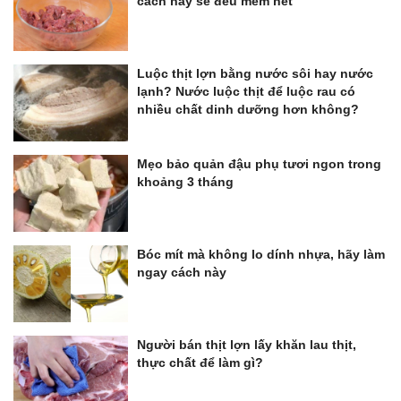
cách này sẽ đều mềm hết
Luộc thịt lợn bằng nước sôi hay nước
lạnh? Nước luộc thịt để luộc rau có
nhiều chất dinh dưỡng hơn không?
Mẹo bảo quản đậu phụ tươi ngon trong
khoảng 3 tháng
Bóc mít mà không lo dính nhựa, hãy làm
ngay cách này
Người bán thịt lợn lấy khăn lau thịt,
thực chất để làm gì?