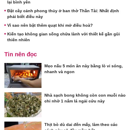
lại bình yên
Đặt cây cảnh phong thủy ở ban thờ Thần Tài: Nhất định
phải biết điều này
Vì sao nên bật thêm quạt khi mở điều hoà?
Kiến tạo không gian sống chữa lành với thiết kế gần gũi
thiên nhiên
Tin nên đọc
Mẹo nấu 5 món ăn này bằng lò vi sóng,
nhanh và ngon
Nhà sạch bong không còn con muỗi nào
chỉ nhờ 1 nắm lá ngải cứu này
Thịt bò dù dai đến mấy, làm theo các