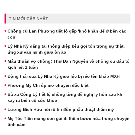
TIN MỚI CẬP NHẬT
Chồng cũ Lan Phương tiết lộ gặp 'khó khăn để ở bên các
con'
Lý Nhã Kỳ đăng tải thông điệp kêu gọi tôn trọng sự thật,
ứng xử văn minh giữa ồn ào
Mâu thuẫn vợ chồng: Thư Đan Nguyễn và chồng cũ đấu tố
kịch liệt 1 tuần
Động thái của Lý Nhã Kỳ giữa lúc bị réo tên khắp MXH
Phương Mỹ Chi úp mở chuyện đặc biệt
Bà xã Công Lý tiết lộ chồng từng đề nghị ly hôn sau khi
xảy ra biến cố sức khỏe
Lương Bích Hữu nói rõ tin đồn phẫu thuật thẩm mỹ
Mẹ Tóc Tiên mong con gái đi thêm bước nữa trong chuyện
tình cảm