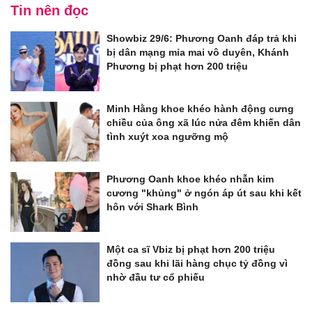
Tin nên đọc
Showbiz 29/6: Phương Oanh đáp trả khi
bị dân mạng mỉa mai vô duyên, Khánh
Phương bị phạt hơn 200 triệu
Minh Hằng khoe khéo hành động cưng
chiều của ông xã lúc nửa đêm khiến dân
tình xuýt xoa ngưỡng mộ
Phương Oanh khoe khéo nhẫn kim
cương "khủng" ở ngón áp út sau khi kết
hôn với Shark Bình
Một ca sĩ Vbiz bị phạt hơn 200 triệu
đồng sau khi lãi hàng chục tỷ đồng vì
nhờ đầu tư cổ phiếu