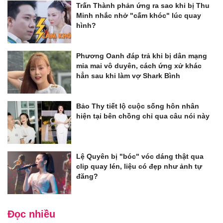
Trấn Thành phản ứng ra sao khi bị Thu
Minh nhắc nhở "cấm khóc" lúc quay
hình?
Phương Oanh đáp trả khi bị dân mạng
mỉa mai vô duyên, cách ứng xử khác
hẳn sau khi làm vợ Shark Bình
Bảo Thy tiết lộ cuộc sống hôn nhân
hiện tại bên chồng chỉ qua câu nói này
Lệ Quyên bị "bóc" vóc dáng thật qua
clip quay lén, liệu có đẹp như ảnh tự
đăng?
Đọc nhiều