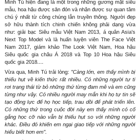
Minh Tú hiện đang là một trong những gương mặt siêu
mẫu, hoa hậu được săn đón và nhận được sự quan tâm
chú ý nhất từ công chúng lẫn truyền thông. Người đẹp
sở hữu thành tích chinh chiến không phải dạng vừa
như: giải bạc Siêu mẫu Việt Nam 2013, á quân Asia's
Next Top Model và là huấn luyện viên The Face Việt
Nam 2017, giám khảo The Look Việt Nam, Hoa hậu
Siêu quốc gia châu Á 2018 và Top 10 Hoa hậu Siêu
quốc gia 2018....
Vừa qua, Minh Tú trải lòng:
"Càng lớn, em thấy mình bị
thiếu hụt về kiến thức rất nhiều. Có những người tự ti
rơi trạng thái từ bỏ những thứ từng đam mê và em cũng
từng như vậy. Có nhiều người may mắn khi họ tự tin sẽ
tạo động lực để họ học tiếp, trau dồi để phát triển lên.
Có những thứ trong cuộc đời này em thấy mình có cố
gắng học cỡ nào vẫn bị thiếu hụt so với những người
khác. Điều đó khiến em ngại giao tiếp với những người
hiểu biết hơn em".