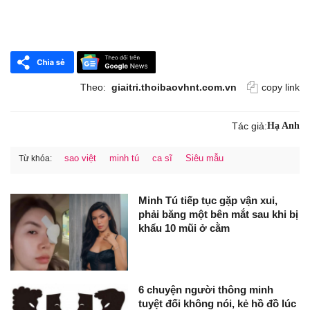
Theo:
giaitri.thoibaovhnt.com.vn
copy link
Tác giả:
Hạ Anh
sao việt
minh tú
ca sĩ
Siêu mẫu
Từ khóa:
Minh Tú tiếp tục gặp vận xui,
phải băng một bên mắt sau khi bị
khẩu 10 mũi ở cằm
6 chuyện người thông minh
tuyệt đối không nói, kẻ hồ đồ lúc