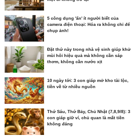
5 công dụng 'ẩn' ít người biết của
camera điện thoại: Hóa ra không chỉ để
chụp ảnh!
Đặt thứ này trong nhà vệ sinh giúp khử
mùi hôi hiệu quả mà không cần sáp
thơm, không cần nước xịt
10 ngày tới: 3 con giáp mở kho tài lộc,
tiền về từ nhiều nguồn
Thứ Sáu, Thứ Bảy, Chủ Nhật (7,8,9/8): 3
con giáp giữ ví, chủ quan là mất tiền
không đáng