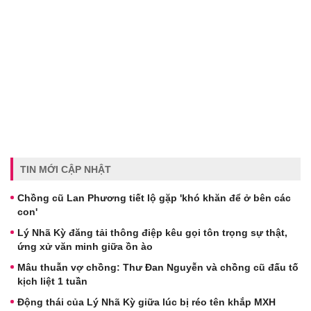
TIN MỚI CẬP NHẬT
Chồng cũ Lan Phương tiết lộ gặp 'khó khăn để ở bên các
con'
Lý Nhã Kỳ đăng tải thông điệp kêu gọi tôn trọng sự thật,
ứng xử văn minh giữa ồn ào
Mâu thuẫn vợ chồng: Thư Đan Nguyễn và chồng cũ đấu tố
kịch liệt 1 tuần
Động thái của Lý Nhã Kỳ giữa lúc bị réo tên khắp MXH