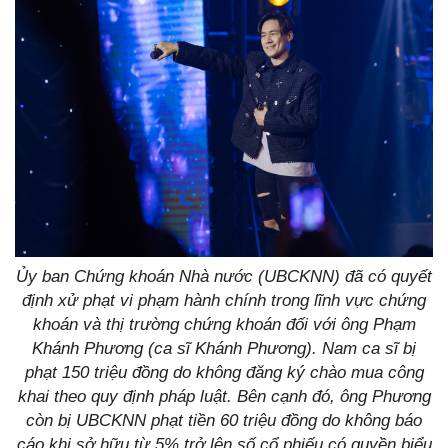
Ủy ban Chứng khoán Nhà nước (UBCKNN) đã có quyết
định xử phạt vi phạm hành chính trong lĩnh vực chứng
khoán và thị trường chứng khoán đối với ông Phạm
Khánh Phương (ca sĩ Khánh Phương). Nam ca sĩ bị
phạt 150 triệu đồng do không đăng ký chào mua công
khai theo quy định pháp luật. Bên cạnh đó, ông Phương
còn bị UBCKNN phạt tiền 60 triệu đồng do không báo
cáo khi sở hữu từ 5% trở lên số cổ phiếu có quyền biểu