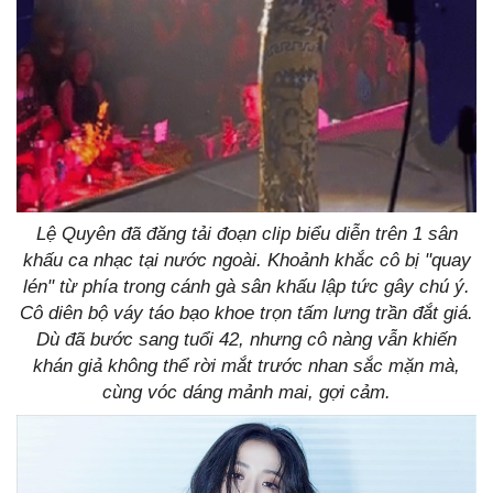
Lệ Quyên đã đăng tải đoạn clip biểu diễn trên 1 sân
khấu ca nhạc tại nước ngoài. Khoảnh khắc cô bị "quay
lén" từ phía trong cánh gà sân khấu lập tức gây chú ý.
Cô diên bộ váy táo bạo khoe trọn tấm lưng trần đắt giá.
Dù đã bước sang tuổi 42, nhưng cô nàng vẫn khiến
khán giả không thể rời mắt trước nhan sắc mặn mà,
cùng vóc dáng mảnh mai, gợi cảm.