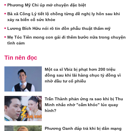
Phương Mỹ Chi úp mở chuyện đặc biệt
Bà xã Công Lý tiết lộ chồng từng đề nghị ly hôn sau khi
xảy ra biến cố sức khỏe
Lương Bích Hữu nói rõ tin đồn phẫu thuật thẩm mỹ
Mẹ Tóc Tiên mong con gái đi thêm bước nữa trong chuyện
tình cảm
Tin nên đọc
Một ca sĩ Vbiz bị phạt hơn 200 triệu
đồng sau khi lãi hàng chục tỷ đồng vì
nhờ đầu tư cổ phiếu
Trấn Thành phản ứng ra sao khi bị Thu
Minh nhắc nhở "cấm khóc" lúc quay
hình?
Phương Oanh đáp trả khi bị dân mạng