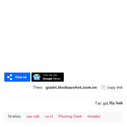
Theo:
giaitri.thoibaovhnt.com.vn
copy link
Tác giả:
Hạ Anh
sao việt
ca sĩ
Phương Oanh
showbiz
Từ khóa: