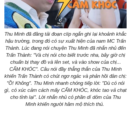
Thu Minh đã đăng tải đoạn clip ngắn ghi lại khoảnh khắc
hậu trường, trong đó có sự xuất hiện của nam MC Trấn
Thành. Lúc đang nói chuyện Thu Minh đã nhắn nhủ đến
Trấn Thành: "Và chị nói cho biết trước nha, bây giờ chị
chuẩn bị thay đồ và lên set, và vào show của chị...
CẤM KHÓC". Câu nói đầy thẳng thắn của Thu Minh
khiến Trấn Thành có chút ngơ ngác và phản hồi đàn chị:
"Ồ! Không". Thu Minh nhanh chóng tiếp lời: "Dù có nói
gì, có xúc cảm cách mấy CẤM KHÓC, khóc tao vả chạt
cho tỉnh lại". Lời nhắn nhủ có phần dí dỏm của Thu
Minh khiến người hâm mộ thích thú.