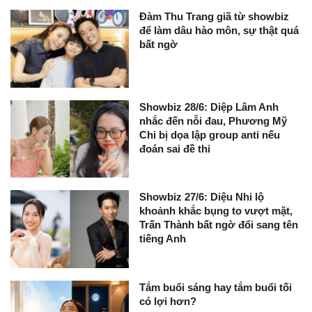
Đàm Thu Trang giã từ showbiz
để làm dâu hào môn, sự thật quá
bất ngờ
Showbiz 28/6: Diệp Lâm Anh
nhắc đến nỗi đau, Phương Mỹ
Chi bị dọa lập group anti nếu
đoán sai đề thi
Showbiz 27/6: Diệu Nhi lộ
khoảnh khắc bụng to vượt mặt,
Trấn Thành bất ngờ đổi sang tên
tiếng Anh
Tắm buổi sáng hay tắm buổi tối
có lợi hơn?