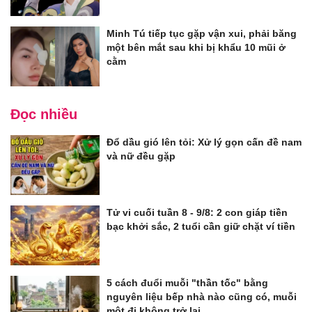
Minh Tú tiếp tục gặp vận xui, phải băng
một bên mắt sau khi bị khẩu 10 mũi ở
cằm
Đọc nhiều
Đổ dầu gió lên tỏi: Xử lý gọn cấn đề nam
và nữ đều gặp
Tử vi cuối tuần 8 - 9/8: 2 con giáp tiền
bạc khởi sắc, 2 tuổi cần giữ chặt ví tiền
5 cách đuổi muỗi "thần tốc" bằng
nguyên liệu bếp nhà nào cũng có, muỗi
một đi không trở lại