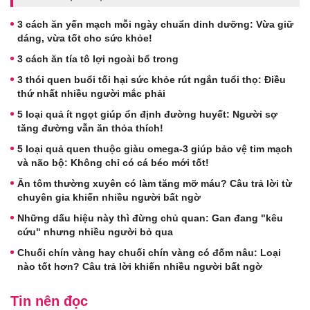
3 cách ăn yến mạch mỗi ngày chuẩn dinh dưỡng: Vừa giữ
dáng, vừa tốt cho sức khỏe!
3 cách ăn tía tô lợi ngoài bổ trong
3 thói quen buổi tối hại sức khỏe rút ngắn tuổi thọ: Điều
thứ nhất nhiều người mắc phải
5 loại quả ít ngọt giúp ổn định đường huyết: Người sợ
tăng đường vẫn ăn thỏa thích!
5 loại quả quen thuộc giàu omega-3 giúp bảo vệ tim mạch
và não bộ: Không chỉ có cá béo mới tốt!
Ăn tôm thường xuyên có làm tăng mỡ máu? Câu trả lời từ
chuyên gia khiến nhiều người bất ngờ
Những dấu hiệu này thì đừng chủ quan: Gan đang "kêu
cứu" nhưng nhiều người bỏ qua
Chuối chín vàng hay chuối chín vàng có đốm nâu: Loại
nào tốt hơn? Câu trả lời khiến nhiều người bất ngờ
Tin nên đọc