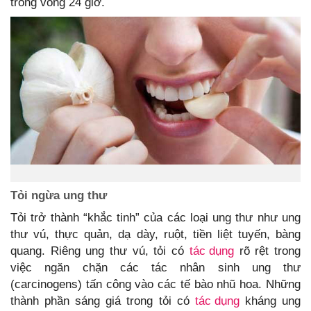
trong vòng 24 giờ.
Tỏi ngừa ung thư
Tỏi trở thành “khắc tinh” của các loại ung thư như ung
thư vú, thực quản, dạ dày, ruột, tiền liệt tuyến, bàng
quang. Riêng ung thư vú, tỏi có
tác dụng
rõ rệt trong
việc ngăn chặn các tác nhân sinh ung thư
(carcinogens) tấn công vào các tế bào nhũ hoa. Những
thành phần sáng giá trong tỏi có
tác dụng
kháng ung