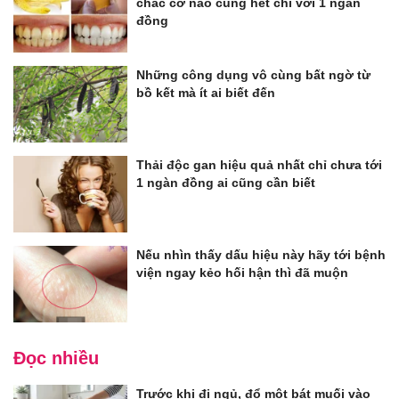
chắc cỡ nào cũng hết chỉ với 1 ngàn
đồng
Những công dụng vô cùng bất ngờ từ
bồ kết mà ít ai biết đến
Thải độc gan hiệu quả nhất chỉ chưa tới
1 ngàn đồng ai cũng cần biết
Nếu nhìn thấy dấu hiệu này hãy tới bệnh
viện ngay kẻo hối hận thì đã muộn
Đọc nhiều
Trước khi đi ngủ, đổ một bát muối vào