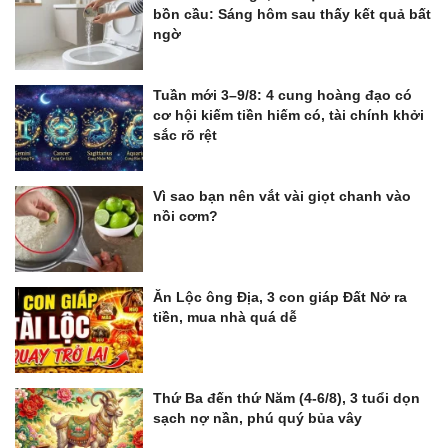
bồn cầu: Sáng hôm sau thấy kết quả bất
ngờ
Tuần mới 3–9/8: 4 cung hoàng đạo có
cơ hội kiếm tiền hiếm có, tài chính khởi
sắc rõ rệt
Vì sao bạn nên vắt vài giọt chanh vào
nồi cơm?
Ăn Lộc ông Địa, 3 con giáp Đất Nở ra
tiền, mua nhà quá dễ
Thứ Ba đến thứ Năm (4-6/8), 3 tuổi dọn
sạch nợ nần, phú quý bủa vây