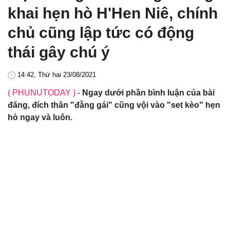
khai hẹn hò H'Hen Niê, chính
chủ cũng lập tức có động
thái gây chú ý
14:42, Thứ hai 23/08/2021
( PHUNUTODAY )
-
Ngay dưới phần bình luận của bài
đăng, đích thân "đằng gái" cũng vội vào "set kèo" hẹn
hò ngay và luôn.