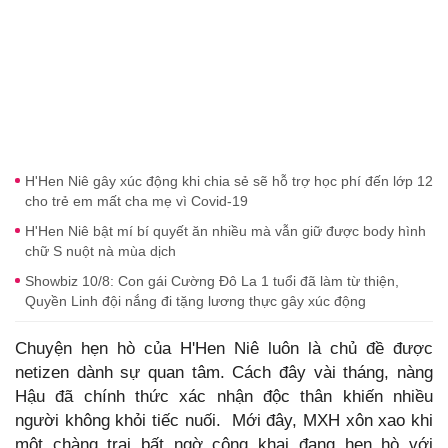
H'Hen Niê gây xúc động khi chia sẻ sẽ hỗ trợ học phí đến lớp 12
cho trẻ em mất cha mẹ vì Covid-19
H'Hen Niê bật mí bí quyết ăn nhiều mà vẫn giữ được body hình
chữ S nuột nà mùa dịch
Showbiz 10/8: Con gái Cường Đô La 1 tuổi đã làm từ thiện,
Quyền Linh đội nắng đi tặng lương thực gây xúc động
Chuyện hẹn hò của H'Hen Niê luôn là chủ đề được
netizen dành sự quan tâm. Cách đây vài tháng, nàng
Hậu đã chính thức xác nhận độc thân khiến nhiều
người không khỏi tiếc nuối. Mới đây, MXH xôn xao khi
một chàng trai bất ngờ công khai đang hẹn hò với