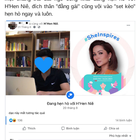
H'Hen Niê, đích thân "đằng gái" cũng vội vào "set kèo"
hẹn hò ngay và luôn.