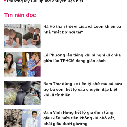
Phương Mỹ Chi úp mở chuyện đặc biệt
Tin nên đọc
Hà Hồ than trời vì Lisa và Leon khiến cả
nhà "mệt bở hơi tai"
Lê Phương lên tiếng khi bị nghi đi chùa
giữa lúc TPHCM đang giãn cách
Nam Thư dùng xe tiền tỷ chở rau củ cứu
trợ bà con, tiết lộ câu chuyện đặc biệt
khi đi từ thiện
Đàm Vĩnh Hưng tiết lộ gia đình từng
giàu đến mức tiền không đủ chỗ cất,
phải giấu dưới giường