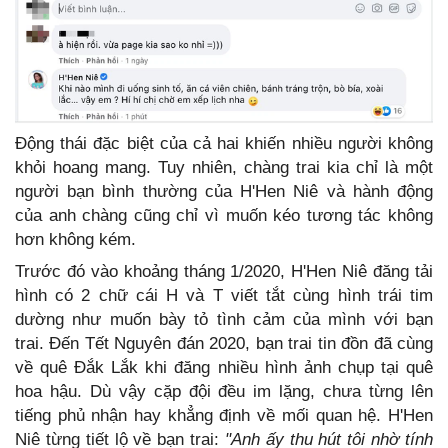
Động thái đặc biệt của cả hai khiến nhiều người không
khỏi hoang mang. Tuy nhiên, chàng trai kia chỉ là một
người bạn bình thường của H'Hen Niê và hành động
của anh chàng cũng chỉ vì muốn kéo tương tác không
hơn không kém.
Trước đó vào khoảng tháng 1/2020, H'Hen Niê đăng tải
hình có 2 chữ cái H và T viết tắt cùng hình trái tim
dường như muốn bày tỏ tình cảm của mình với bạn
trai. Đến Tết Nguyên đán 2020, bạn trai tin đồn đã cùng
về quê Đắk Lắk khi đăng nhiều hình ảnh chụp tại quê
hoa hậu. Dù vậy cặp đội đều im lặng, chưa từng lên
tiếng phủ nhận hay khẳng định về mối quan hệ. H'Hen
Niê từng tiết lộ về bạn trai:
"Anh ấy thu hút tôi nhờ tính