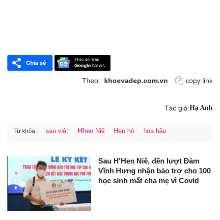
Theo:
khoevadep.com.vn
copy link
Tác giả:
Hạ Anh
sao việt
H'hen Niê
Hẹn hò
hoa hậu
Từ khóa:
Sau H'Hen Niê, đến lượt Đàm
Vĩnh Hưng nhận bảo trợ cho 100
học sinh mất cha mẹ vì Covid