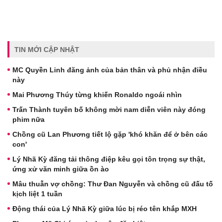
TIN MỚI CẬP NHẬT
MC Quyền Linh đăng ảnh của bản thân và phủ nhận điều
này
Mai Phương Thúy từng khiến Ronaldo ngoái nhìn
Trấn Thành tuyên bố không mời nam diễn viên này đóng
phim nữa
Chồng cũ Lan Phương tiết lộ gặp 'khó khăn để ở bên các
con'
Lý Nhã Kỳ đăng tải thông điệp kêu gọi tôn trọng sự thật,
ứng xử văn minh giữa ồn ào
Mâu thuẫn vợ chồng: Thư Đan Nguyễn và chồng cũ đấu tố
kịch liệt 1 tuần
Động thái của Lý Nhã Kỳ giữa lúc bị réo tên khắp MXH