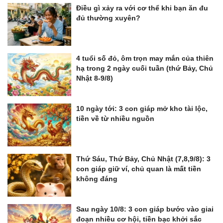
Điều gì xảy ra với cơ thể khi bạn ăn đu
đủ thường xuyên?
4 tuổi số đỏ, ôm trọn may mắn của thiên
hạ trong 2 ngày cuối tuần (thứ Bảy, Chủ
Nhật 8-9/8)
10 ngày tới: 3 con giáp mở kho tài lộc,
tiền về từ nhiều nguồn
Thứ Sáu, Thứ Bảy, Chủ Nhật (7,8,9/8): 3
con giáp giữ ví, chủ quan là mất tiền
không đáng
Sau ngày 10/8: 3 con giáp bước vào giai
đoạn nhiều cơ hội, tiền bạc khởi sắc