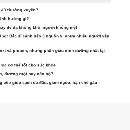
đu đủ thường xuyên?
 ảnh hưởng gì?
 này để da không khô, người không mệt
tăng: Bác sĩ cảnh báo 3 nguồn vi nhựa nhiều người vẫn
anxi và protein, nhưng phần giàu dinh dưỡng nhất lại
lọc cơ thể tốt cho sức khỏe
ch, đường ruột hay não bộ?
ng bếp giúp sạch da đầu, giảm ngứa, hạn chế gàu