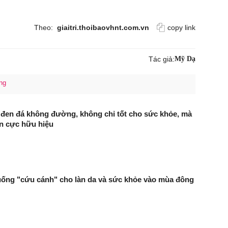
Theo:
giaitri.thoibaovhnt.com.vn
copy link
Tác giả:
Mỹ Dạ
ng
đen đá không đường, không chỉ tốt cho sức khỏe, mà
n cực hữu hiệu
uống "cứu cánh" cho làn da và sức khỏe vào mùa đông