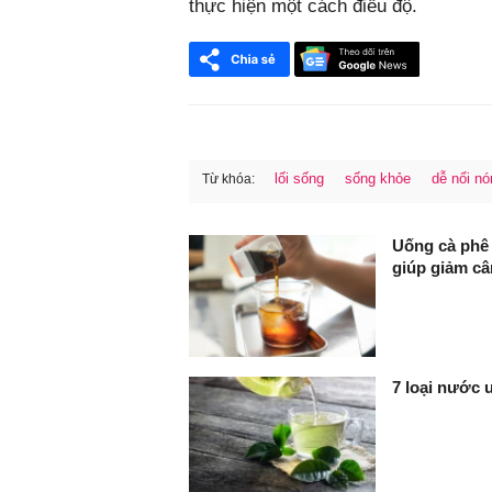
thực hiện một cách điều độ.
lối sống
sống khỏe
dễ nổi nó
Từ khóa:
FaceBook
Uống cà phê 
giúp giảm câ
7 loại nước 