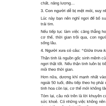
chất, năng lượng…
3. Con người dễ bị mệt mỏi, suy 
Lúc này bạn nên nghỉ ngơi để bổ su
trái tim.
Nếu tiếp tục làm việc căng thẳng ho
cơ thể, thời gian trôi qua, con n
sống lâu.
4. Người xưa có câu: “
Giữa trưa k
Thận tinh là nguồn gốc sinh mệnh củ
ngơi thật tốt. Nếu thận tinh luôn bị 
mỏi theo thời gian.
Hơn nữa, dương khí mạnh nhất vào 
ngoài 50 tuổi, điều tiếp theo họ phải
tinh hoa còn lại, cơ thể mới không l
Tóm lại, câu nói trên là lời khuyên
sức khoẻ. Có những việc không nên 