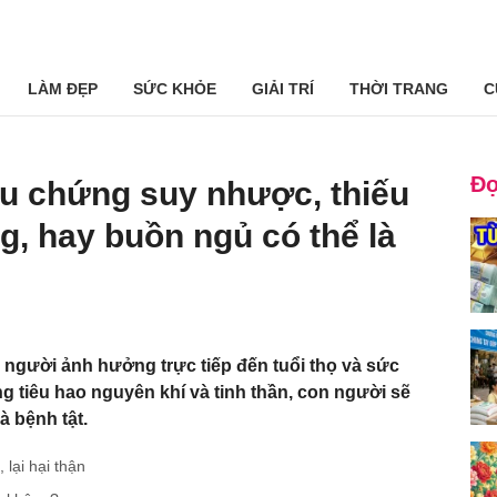
LÀM ĐẸP
SỨC KHỎE
GIẢI TRÍ
THỜI TRANG
C
Đọ
ệu chứng suy nhược, thiếu
g, hay buồn ngủ có thể là
 người ảnh hưởng trực tiếp đến tuổi thọ và sức
 tiêu hao nguyên khí và tinh thần, con người sẽ
à bệnh tật.
 lại hại thận