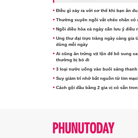
Điều gì xảy ra với cơ thể khi bạn ăn 
Thường xuyên ngồi vắt chéo chân có
Ngồi điều hòa cả ngày cần lưu ý điều
Ung thư đại trực tràng ngày càng gia 
dùng mỗi ngày
Ai cũng ăn trứng vịt lộn để bổ sung c
thường bị bỏ đi
3 loại nước uống vào buổi sáng thanh 
Suy giảm trí nhớ bắt nguồn từ tim mạ
Cách gội đầu bằng 2 gia vị có sẵn tro