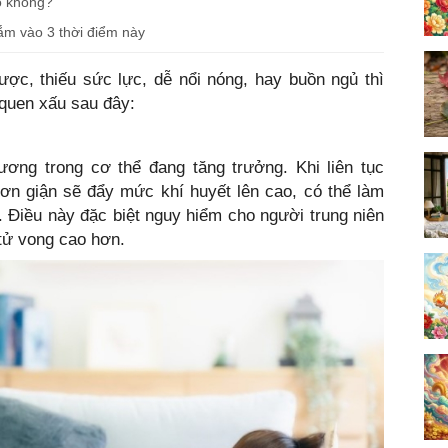
có không?
ắm vào 3 thời điểm này
ợc, thiếu sức lực, dễ nổi nóng, hay buồn ngủ thì
 quen xấu sau đây:
ơng trong cơ thể đang tăng trưởng. Khi liên tục
cơn giận sẽ đẩy mức khí huyết lên cao, có thể làm
. Điều này đặc biệt nguy hiểm cho người trung niên
 tử vong cao hơn.