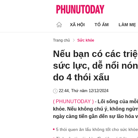
XÃ HỘI
TỔ ẤM
LÀM MẸ
Trang chủ
Sức khỏe
Nếu bạn có các tri
sức lực, dễ nổi nón
do 4 thói xấu
22:44, Thứ năm 12/12/2024
( PHUNUTODAY )
-
Lối sống của mỗi
khỏe. Nếu không chú ý, không ngừng
ngày càng tiến gần đến sự lão hóa v
5 thói quen ăn lẩu không tốt cho sức khỏe,