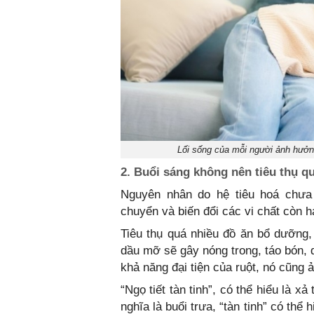
Lối sống của mỗi người ảnh hưởng
2. Buổi sáng không nên tiêu thụ 
Nguyên nhân do hệ tiêu hoá chưa
chuyển và biến đổi các vi chất còn h
Tiêu thụ quá nhiều đồ ăn bổ dưỡng, 
dầu mỡ sẽ gây nóng trong, táo bón, 
khả năng đại tiện của ruột, nó cũng 
“Ngọ tiết tàn tinh”, có thể hiểu là xả
nghĩa là buổi trưa, “tàn tinh” có thể