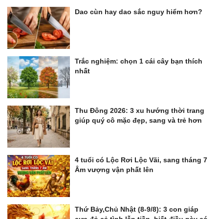
Dao cùn hay dao sắc nguy hiểm hơn?
Trắc nghiệm: chọn 1 cái cây bạn thích
nhất
Thu Đông 2026: 3 xu hướng thời trang
giúp quý cô mặc đẹp, sang và trẻ hơn
4 tuổi có Lộc Rơi Lộc Vãi, sang tháng 7
Âm vượng vận phất lên
Thứ Bảy,Chủ Nhật (8-9/8): 3 con giáp
cực đỏ cả tình lẫn tiền, biết điều này có