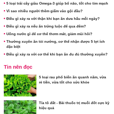
5 loại trái cây giàu Omega-3 giúp bổ não, tốt cho tim mạch
Vì sao nhiều người thêm giấm vào gội đầu?
Điều gì xảy ra với thận khi bạn ăn dưa hấu mỗi ngày?
Điều gì xảy ra nếu ăn trứng luộc để qua đêm?
Uống nước gì để cơ thể thơm mát, giảm mùi hôi?
Thường xuyên ăn tỏi nướng, cơ thể nhận được 5 lợi ích
đặc biệt
Điều gì xảy ra với cơ thể khi bạn ăn đu đủ thường xuyên?
Tin nên đọc
5 loại rau phổ biến ăn quanh năm, vừa
rẻ tiền, vừa tốt cho sức khỏe
Tía tô đất - Bài thuốc trị muỗi đốt cực kỳ
hiệu quả