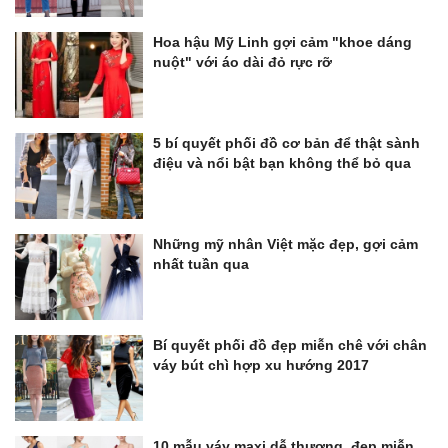
Hoa hậu Mỹ Linh gợi cảm "khoe dáng
nuột" với áo dài đỏ rực rỡ
5 bí quyết phối đồ cơ bản để thật sành
điệu và nổi bật bạn không thể bỏ qua
Những mỹ nhân Việt mặc đẹp, gợi cảm
nhất tuần qua
Bí quyết phối đồ đẹp miễn chê với chân
váy bút chì hợp xu hướng 2017
10 mẫu váy maxi dễ thương, đẹp miễn