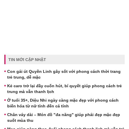
TIN MỚI CẬP NHẬT
Con gái út Quyền Linh gây sốt với phong cách thời trang
trẻ trung, dễ mặc
Kẻ caro trở lại đầy cuốn hút, bí quyết giúp phong cách trẻ
trung mà vẫn thanh lịch
Ở tuổi 35+, Diệu Nhi ngày càng mặc đẹp với phong cách
biến hóa từ nữ tính đến cá tính
Chân váy dài – Món đồ "đa năng" giúp phái đẹp mặc đẹp
suốt mùa thu
Mẹo giúp nàng theo đuổi phong cách thanh lịch mà vẫn trẻ