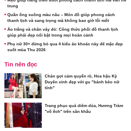
trung
Quần ống suông màu nâu – Món đồ giúp phong cách
thanh lịch và sang trọng mà không bao giờ lỗi mốt
Áo trắng và chân váy đỏ: Công thức phối đồ thanh lịch
giúp phái đẹp nổi bật trong mọi hoàn cảnh
Phụ nữ 30+ đừng bỏ qua 4 kiểu áo khoác này để mặc đẹp
suốt mùa Thu 2026
Tin nên đọc
Chán gợi cảm quyến rũ, Hoa hậu Kỳ
Duyên xinh đẹp với gu "bánh bèo nữ
tính"
Trang phục quá diêm dúa, Hương Tràm
"vồ ếch" trên sân khấu