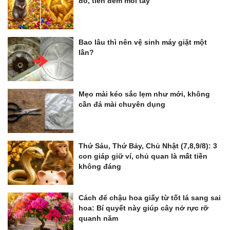
đó, tiền đếm mỏi tay
Bao lâu thì nên vệ sinh máy giặt một
lần?
Mẹo mài kéo sắc lẹm như mới, không
cần đá mài chuyên dụng
Thứ Sáu, Thứ Bảy, Chủ Nhật (7,8,9/8): 3
con giáp giữ ví, chủ quan là mất tiền
không đáng
Cách để chậu hoa giấy từ tốt lá sang sai
hoa: Bí quyết này giúp cây nở rực rỡ
quanh năm