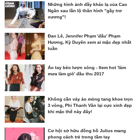
Những hình ảnh đầy khác lạ của Cao
Ngân sau lần lộ thân hình "gầy trơ
xương"!
Đan Lê, Jennifer Phạm 'đấu' Phạm
Hương, Kỳ Duyên xem ai mặc đẹp nhất
tuần
Áo tay bèo lượn sóng - Item hot 'làm
mưa làm gió' đầu thu 2017
Không cần váy áo mỏng tang khoe trọn
3 vòng, Phi Thanh Vân lại cực xinh đẹp
khi mặc thế này đây!
Cơ hội sở hữu đồng hồ Julius mang
phong cách trẻ trong tầm tay