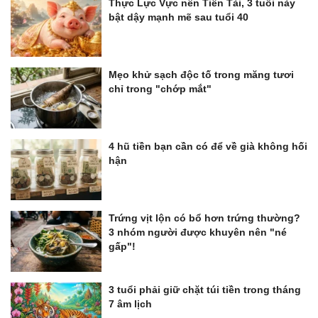
Thực Lực Vực nên Tiền Tài, 3 tuổi này
bật dậy mạnh mẽ sau tuổi 40
Mẹo khử sạch độc tố trong măng tươi
chỉ trong "chớp mắt"
4 hũ tiền bạn cần có để về già không hối
hận
Trứng vịt lộn có bổ hơn trứng thường?
3 nhóm người được khuyên nên "né
gấp"!
3 tuổi phải giữ chặt túi tiền trong tháng
7 âm lịch