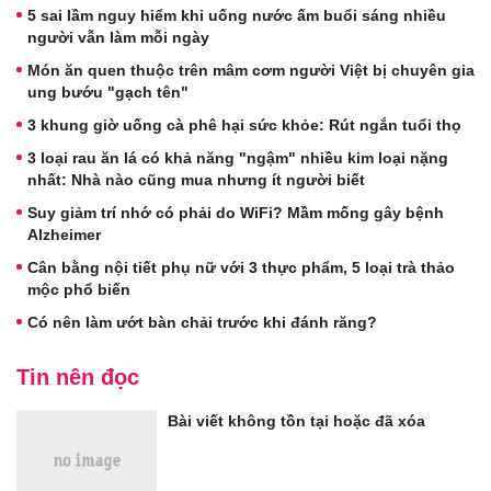
5 sai lầm nguy hiểm khi uống nước ấm buổi sáng nhiều
người vẫn làm mỗi ngày
Món ăn quen thuộc trên mâm cơm người Việt bị chuyên gia
ung bướu "gạch tên"
3 khung giờ uống cà phê hại sức khỏe: Rút ngắn tuổi thọ
3 loại rau ăn lá có khả năng "ngậm" nhiều kim loại nặng
nhất: Nhà nào cũng mua nhưng ít người biết
Suy giảm trí nhớ có phải do WiFi? Mầm mống gây bệnh
Alzheimer
Cân bằng nội tiết phụ nữ với 3 thực phẩm, 5 loại trà thảo
mộc phổ biến
Có nên làm ướt bàn chải trước khi đánh răng?
Tin nên đọc
Bài viết không tồn tại hoặc đã xóa