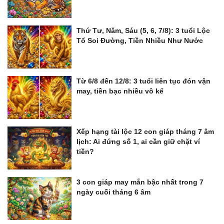
Thứ Tư, Năm, Sáu (5, 6, 7/8): 3 tuổi Lộc
Tổ Soi Đường, Tiền Nhiều Như Nước
Từ 6/8 đến 12/8: 3 tuổi liên tục đón vận
may, tiền bạc nhiều vô kể
Xếp hạng tài lộc 12 con giáp tháng 7 âm
lịch: Ai đứng số 1, ai cần giữ chặt ví
tiền?
3 con giáp may mắn bậc nhất trong 7
ngày cuối tháng 6 âm