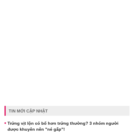
TIN MỚI CẬP NHẬT
Trứng vịt lộn có bổ hơn trứng thường? 3 nhóm người
được khuyên nên "né gấp"!