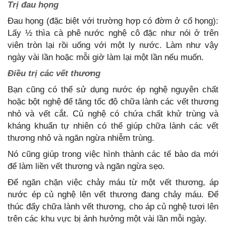
Trị đau họng
Đau họng (đặc biệt với trường hợp có đờm ở cổ họng):
Lấy ½ thìa cà phê nước nghệ cô đặc như nói ở trên
viên tròn lại rồi uống với một ly nước. Làm như vậy
ngày vài lần hoặc mỗi giờ làm lại một lần nếu muốn.
Điều trị các vết thương
Bạn cũng có thể sử dụng nước ép nghệ nguyên chất
hoặc bột nghệ để tăng tốc độ chữa lành các vết thương
nhỏ và vết cắt. Củ nghệ có chứa chất khử trùng và
kháng khuẩn tự nhiên có thể giúp chữa lành các vết
thương nhỏ và ngăn ngừa nhiễm trùng.
Nó cũng giúp trong việc hình thành các tế bào da mới
để làm liền vết thương và ngăn ngừa sẹo.
Để ngăn chặn việc chảy máu từ một vết thương, áp
nước ép củ nghệ lên vết thương đang chảy máu. Để
thúc đẩy chữa lành vết thương, cho áp củ nghệ tươi lên
trên các khu vực bị ảnh hưởng một vài lần mỗi ngày.