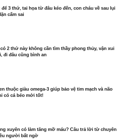
để 3 thứ, tai họa từ đâu kéo đến, con cháu về sau lụi
dặn cấm sai
có 2 thứ này không cần tìm thầy phong thủy, vận xui
i, đi đâu cũng bình an
uen thuộc giàu omega-3 giúp bảo vệ tim mạch và não
ỉ có cá béo mới tốt!
ng xuyên có làm tăng mỡ máu? Câu trả lời từ chuyên
iều người bất ngờ