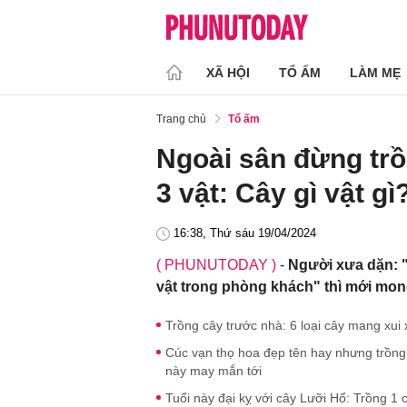
XÃ HỘI
TỔ ẤM
LÀM MẸ
Trang chủ
Tổ ấm
Ngoài sân đừng trồ
3 vật: Cây gì vật gì
16:38, Thứ sáu 19/04/2024
( PHUNUTODAY )
-
Người xưa dặn: "
vật trong phòng khách" thì mới mong
Trồng cây trước nhà: 6 loại cây mang xui 
Cúc vạn thọ hoa đẹp tên hay nhưng trồng
này may mắn tới
Tuổi này đại kỵ với cây Lưỡi Hổ: Trồng 1