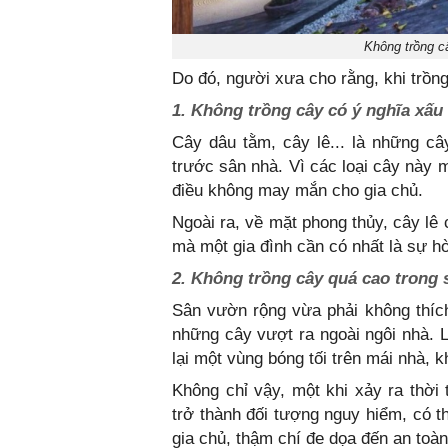
Không trồng c
Do đó, người xưa cho rằng, khi trồn
1. Không trồng cây có ý nghĩa xấu
Cây dâu tằm, cây lê... là những c
trước sân nhà. Vì các loại cây này 
điều không may mắn cho gia chủ.
Ngoài ra, về mặt phong thủy, cây lê c
mà một gia đình cần có nhất là sự hò
2. Không trồng cây quá cao trong 
Sân vườn rộng vừa phải không thích
những cây vượt ra ngoài ngôi nhà. L
lại một vùng bóng tối trên mái nhà, 
Không chỉ vậy, một khi xảy ra thời 
trở thành đối tượng nguy hiểm, có th
gia chủ, thậm chí đe dọa đến an toà