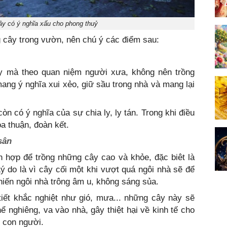
ây có ý nghĩa xấu cho phong thuỷ
g cây trong vườn, nên chú ý các điểm sau:
ây mà theo quan niệm người xưa, không nên trồng
mang ý nghĩa xui xẻo, giữ sầu trong nhà và mang lại
òn có ý nghĩa của sự chia ly, ly tán. Trong khi điều
a thuận, đoàn kết.
sân
 hợp để trồng những cây cao và khỏe, đặc biêt là
ý do là vì cây cối một khi vượt quá ngôi nhà sẽ để
khiến ngôi nhà trông âm u, không sáng sủa.
tiết khắc nghiệt như gió, mưa... những cây này sẽ
ể nghiêng, va vào nhà, gây thiệt hại về kinh tế cho
n con người.