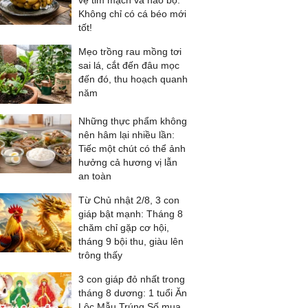
vệ tim mạch và não bộ:
Không chỉ có cá béo mới
tốt!
Mẹo trồng rau mồng tơi
sai lá, cắt đến đâu mọc
đến đó, thu hoạch quanh
năm
Những thực phẩm không
nên hâm lại nhiều lần:
Tiếc một chút có thể ảnh
hưởng cả hương vị lẫn
an toàn
Từ Chủ nhật 2/8, 3 con
giáp bật mạnh: Tháng 8
chăm chỉ gặp cơ hội,
tháng 9 bội thu, giàu lên
trông thấy
3 con giáp đỏ nhất trong
tháng 8 dương: 1 tuổi Ăn
Lộc Mẫu Trúng Số mua