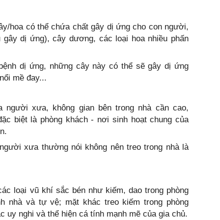
g
ây/hoa có thể chứa chất gây dị ứng cho con người,
u gây dị ứng), cây dương, các loại hoa nhiều phấn
bệnh dị ứng, những cây này có thể sẽ gây dị ứng
nổi mề đay...
 người xưa, không gian bên trong nhà cần cao,
(đặc biệt là phòng khách - nơi sinh hoạt chung của
n.
gười xưa thường nói không nên treo trong nhà là
các loại vũ khí sắc bén như kiếm, dao trong phòng
h nhà và tự vệ; mặt khác treo kiếm trong phòng
c uy nghi và thể hiện cá tính mạnh mẽ của gia chủ.