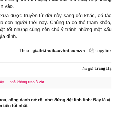
ìn vào.
xưa được truyền từ đời này sang đời khác, có tác
ủa con người thời nay. Chúng ta có thể tham khảo,
mặt tốt nhưng cũng nên chú ý tránh những mặt xấu
ia đình.
Theo:
giaitri.thoibaovhnt.com.vn
copy link
Tác giả:
Trang Hạ
cây
nhà không treo 3 vật
hoa, công danh nở rộ, nhớ đừng đặt linh tinh: Đây là vị
m tiền tốt nhất