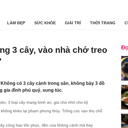
LÀM ĐẸP
SỨC KHỎE
GIẢI TRÍ
THỜI TRANG
C
Đọ
ng 3 cây, vào nhà chớ treo
?
Không có 3 cây cảnh trong sân, không bày 3 đồ
 gia đình phú quý, sung túc.
xẻo, 3 loại cây mang bình an, gia chủ nhớ cho kỹ
 không khéo lại phạm phong thủy. Trồng cúc vạn thọ chỗ
 cây cũng hao tổn phúc, tiền của không cánh mà bay