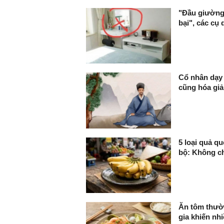
"Đầu giường 
bại", các cụ 
Cổ nhân dạy 
cũng hóa giả
5 loại quả q
bộ: Không ch
Ăn tôm thườ
gia khiến nh