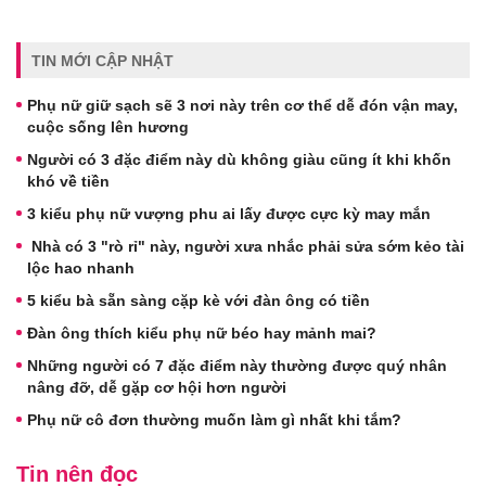
TIN MỚI CẬP NHẬT
Phụ nữ giữ sạch sẽ 3 nơi này trên cơ thể dễ đón vận may,
cuộc sống lên hương
Người có 3 đặc điểm này dù không giàu cũng ít khi khốn
khó về tiền
3 kiểu phụ nữ vượng phu ai lấy được cực kỳ may mắn
Nhà có 3 "rò rỉ" này, người xưa nhắc phải sửa sớm kẻo tài
lộc hao nhanh
5 kiểu bà sẵn sàng cặp kè với đàn ông có tiền
Đàn ông thích kiểu phụ nữ béo hay mảnh mai?
Những người có 7 đặc điểm này thường được quý nhân
nâng đỡ, dễ gặp cơ hội hơn người
Phụ nữ cô đơn thường muốn làm gì nhất khi tắm?
Tin nên đọc