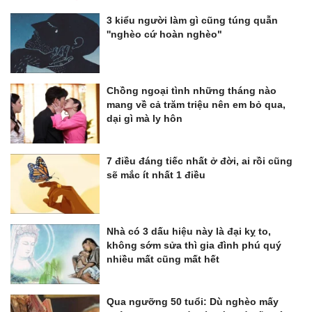
3 kiểu người làm gì cũng túng quẫn
''nghèo cứ hoàn nghèo"
Chồng ngoại tình những tháng nào
mang về cả trăm triệu nên em bỏ qua,
dại gì mà ly hôn
7 điều đáng tiếc nhất ở đời, ai rồi cũng
sẽ mắc ít nhất 1 điều
Nhà có 3 dấu hiệu này là đại kỵ to,
không sớm sửa thì gia đình phú quý
nhiều mất cũng mất hết
Qua ngưỡng 50 tuổi: Dù nghèo mấy