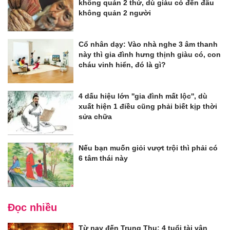
không quản 2 thứ, dù giàu có đến đâu
không quản 2 người
Cổ nhân dạy: Vào nhà nghe 3 âm thanh
này thì gia đình hưng thịnh giàu có, con
cháu vinh hiển, đó là gì?
4 dấu hiệu lớn ''gia đình mất lộc'', dù
xuất hiện 1 điều cũng phải biết kịp thời
sửa chữa
Nếu bạn muốn giỏi vượt trội thì phải có
6 tâm thái này
Đọc nhiều
Từ nay đến Trung Thu: 4 tuổi tài vận