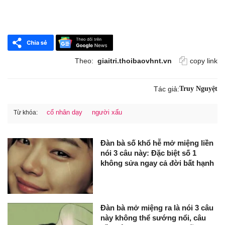
Theo:
giaitri.thoibaovhnt.vn
copy link
Tác giả:
Truy Nguyệt
cổ nhân dạy
người xấu
Từ khóa:
Đàn bà số khổ hễ mở miệng liền
nói 3 câu này: Đặc biệt số 1
không sửa ngay cả đời bất hạnh
Đàn bà mở miệng ra là nói 3 câu
này không thể sướng nổi, câu