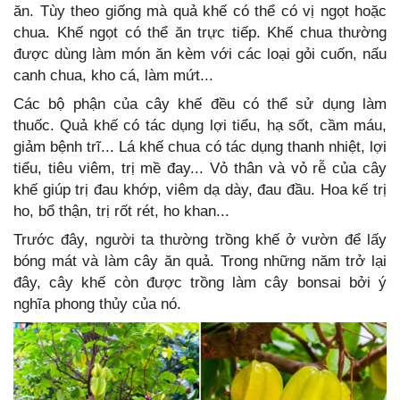
ăn. Tùy theo giống mà quả khế có thể có vị ngọt hoặc
chua. Khế ngọt có thể ăn trực tiếp. Khế chua thường
được dùng làm món ăn kèm với các loại gỏi cuốn, nấu
canh chua, kho cá, làm mứt...
Các bộ phận của cây khế đều có thể sử dụng làm
thuốc. Quả khế có tác dụng lợi tiểu, hạ sốt, cầm máu,
giảm bệnh trĩ... Lá khế chua có tác dụng thanh nhiệt, lợi
tiểu, tiêu viêm, trị mề đay... Vỏ thân và vỏ rễ của cây
khế giúp trị đau khớp, viêm dạ dày, đau đầu. Hoa kế trị
ho, bổ thận, trị rốt rét, ho khan...
Trước đây, người ta thường trồng khế ở vườn để lấy
bóng mát và làm cây ăn quả. Trong những năm trở lại
đây, cây khế còn được trồng làm cây bonsai bởi ý
nghĩa phong thủy của nó.