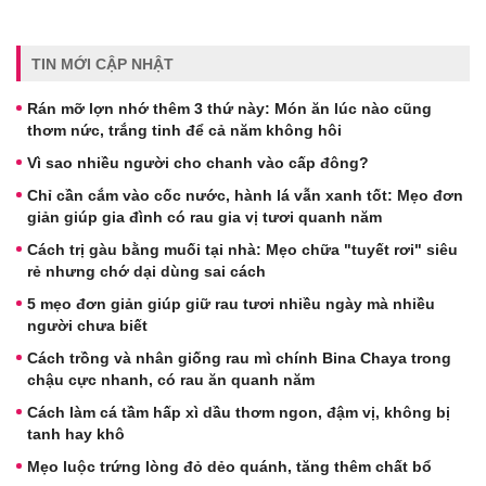
TIN MỚI CẬP NHẬT
Rán mỡ lợn nhớ thêm 3 thứ này: Món ăn lúc nào cũng
thơm nức, trắng tinh để cả năm không hôi
Vì sao nhiều người cho chanh vào cấp đông?
Chỉ cần cắm vào cốc nước, hành lá vẫn xanh tốt: Mẹo đơn
giản giúp gia đình có rau gia vị tươi quanh năm
Cách trị gàu bằng muối tại nhà: Mẹo chữa "tuyết rơi" siêu
rẻ nhưng chớ dại dùng sai cách
5 mẹo đơn giản giúp giữ rau tươi nhiều ngày mà nhiều
người chưa biết
Cách trồng và nhân giống rau mì chính Bina Chaya trong
chậu cực nhanh, có rau ăn quanh năm
Cách làm cá tầm hấp xì dầu thơm ngon, đậm vị, không bị
tanh hay khô
Mẹo luộc trứng lòng đỏ dẻo quánh, tăng thêm chất bổ