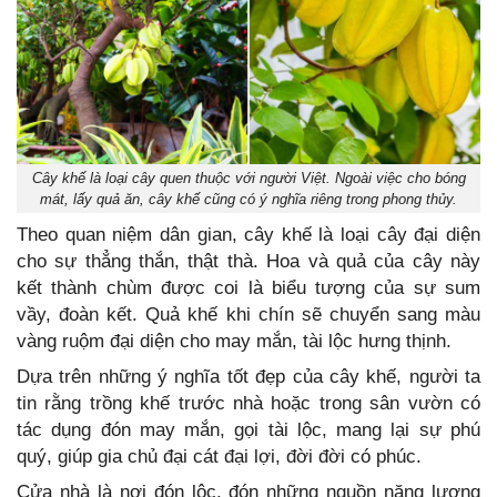
Cây khế là loại cây quen thuộc với người Việt. Ngoài việc cho bóng
mát, lấy quả ăn, cây khế cũng có ý nghĩa riêng trong phong thủy.
Theo quan niệm dân gian, cây khế là loại cây đại diện
cho sự thẳng thắn, thật thà. Hoa và quả của cây này
kết thành chùm được coi là biểu tượng của sự sum
vầy, đoàn kết. Quả khế khi chín sẽ chuyển sang màu
vàng ruộm đại diện cho may mắn, tài lộc hưng thịnh.
Dựa trên những ý nghĩa tốt đẹp của cây khế, người ta
tin rằng trồng khế trước nhà hoặc trong sân vườn có
tác dụng đón may mắn, gọi tài lộc, mang lại sự phú
quý, giúp gia chủ đại cát đại lợi, đời đời có phúc.
Cửa nhà là nơi đón lộc, đón những nguồn năng lượng