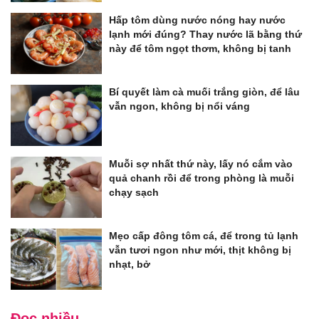
Hấp tôm dùng nước nóng hay nước
lạnh mới đúng? Thay nước lã bằng thứ
này để tôm ngọt thơm, không bị tanh
Bí quyết làm cà muối trắng giòn, để lâu
vẫn ngon, không bị nổi váng
Muỗi sợ nhất thứ này, lấy nó cắm vào
quả chanh rồi để trong phòng là muỗi
chạy sạch
Mẹo cấp đông tôm cá, để trong tủ lạnh
vẫn tươi ngon như mới, thịt không bị
nhạt, bở
Đọc nhiều