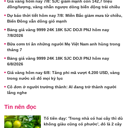
Giá vàng hôm nay 7/8: SJC giảm mạnh còn 142,7 triệu
đồng/lượng, vàng nhẫn ngược dòng biến động trái chiều
Dự báo thời tiết hôm nay 7/8: Miền Bắc giảm mưa từ chiều,
Biển Đông vẫn dông gió mạnh
Bảng giá vàng 9999 24K 18K SJC DOJI PNJ hôm nay
7/8/2026
Bữa cơm tri ân những người Mẹ Việt Nam anh hùng trong
tháng 7
Bảng giá vàng 9999 24K 18K SJC DOJI PNJ hôm nay
6/8/2026
Giá vàng hôm nay 6/8: Tăng phi mã vượt 4.200 USD, vàng
trong nước xô đổ mọi kỷ lục
Cô đơn ở người trưởng thành: AI đang trở thành người
lắng nghe
Tin nên đọc
Tổ tiên dạy: 'Trong nhà có hai cây thì dù
không giàu cũng có phước', đó là 2 cây