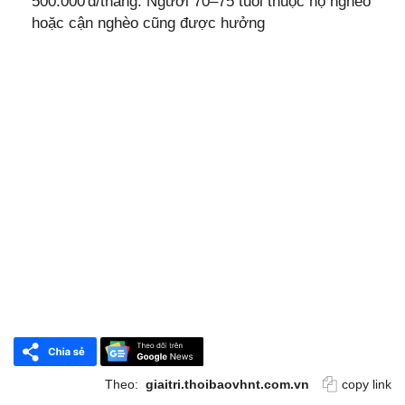
500.000 đ/tháng. Người 70–75 tuổi thuộc hộ nghèo
hoặc cận nghèo cũng được hưởng
Theo:
giaitri.thoibaovhnt.com.vn
copy link