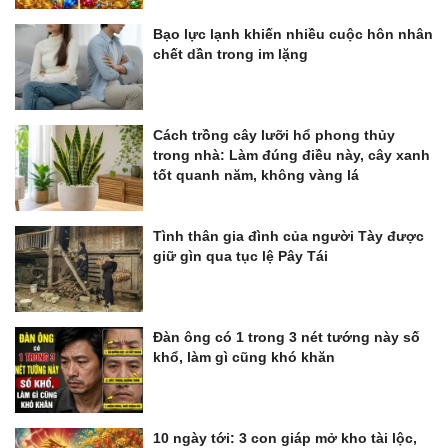
Bạo lực lạnh khiến nhiều cuộc hôn nhân
chết dần trong im lặng
Cách trồng cây lưỡi hổ phong thủy
trong nhà: Làm đúng điều này, cây xanh
tốt quanh năm, không vàng lá
Tình thân gia đình của người Tày được
giữ gìn qua tục lệ Pây Tái
Đàn ông có 1 trong 3 nét tướng này số
khổ, làm gì cũng khó khăn
10 ngày tới: 3 con giáp mở kho tài lộc,