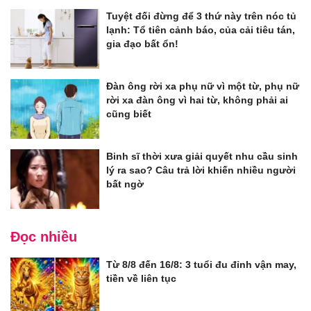
Tuyệt đối đừng để 3 thứ này trên nóc tủ
lạnh: Tổ tiên cảnh báo, của cải tiêu tán,
gia đạo bất ổn!
Đàn ông rời xa phụ nữ vì một từ, phụ nữ
rời xa đàn ông vì hai từ, không phải ai
cũng biết
Binh sĩ thời xưa giải quyết nhu cầu sinh
lý ra sao? Câu trả lời khiến nhiều người
bất ngờ
Đọc nhiều
Từ 8/8 đến 16/8: 3 tuổi đu đỉnh vận may,
tiền về liên tục