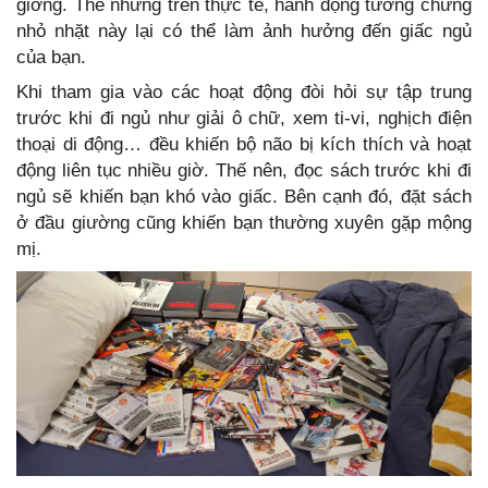
giờng. Thế nhưng trên thực tế, hành động tưởng chừng
nhỏ nhặt này lại có thể làm ảnh hưởng đến giấc ngủ
của bạn.
Khi tham gia vào các hoạt động đòi hỏi sự tập trung
trước khi đi ngủ như giải ô chữ, xem ti-vi, nghịch điện
thoại di động… đều khiến bộ não bị kích thích và hoạt
động liên tục nhiều giờ. Thế nên, đọc sách trước khi đi
ngủ sẽ khiến bạn khó vào giấc. Bên cạnh đó, đặt sách
ở đầu giường cũng khiến bạn thường xuyên gặp mộng
mị.