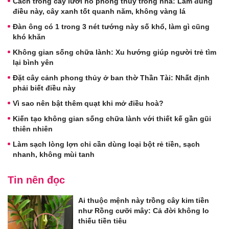
Cách trồng cây lưỡi hổ phong thủy trong nhà: Làm đúng
điều này, cây xanh tốt quanh năm, không vàng lá
Đàn ông có 1 trong 3 nét tướng này số khổ, làm gì cũng
khó khăn
Không gian sống chữa lành: Xu hướng giúp người trẻ tìm
lại bình yên
Đặt cây cảnh phong thủy ở ban thờ Thần Tài: Nhất định
phải biết điều này
Vì sao nên bật thêm quạt khi mở điều hoà?
Kiến tạo không gian sống chữa lành với thiết kế gần gũi
thiên nhiên
Làm sạch lòng lợn chỉ cần dùng loại bột rẻ tiền, sạch
nhanh, không mùi tanh
Tin nên đọc
Ai thuộc mệnh này trồng cây kim tiền
như Rồng cưỡi mây: Cả đời không lo
thiếu tiền tiêu