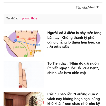
Tác giả:
Minh Thu
phong thủy
Từ khóa:
Người có 3 điểm lạ này trên lòng
bàn tay: Không thành tỷ phú
cũng chẳng lo thiếu tiền tiêu, cả
đời viên mãn
Tổ Tiên dạy: "Nhìn độ dài ngón
út biết ngay cuộc đời của bạn",
chính xác hơn nhìn mặt
Các cụ bảo rồi: "Gường dựa 2
vách này không hoạn nạn, cũng
khó khăn" con cháu nhỡ cho kỹ