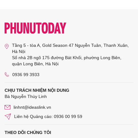
Tầng 5 - tòa A, Gold Season 47 Nguyễn Tuân, Thanh Xuân,
Hà Nội
Số nhà 2B ngõ 175 đường Bát Khối, phường Long Biên,
quận Long Biên, Hà Nội
0936 99 3933
CHỊU TRÁCH NHIỆM NỘI DUNG
Bà Nguyễn Thùy Linh
linhnt@ideaslink.vn
Liên hệ Quảng cáo: 0936 00 99 59
THEO DÕI CHÚNG TÔI