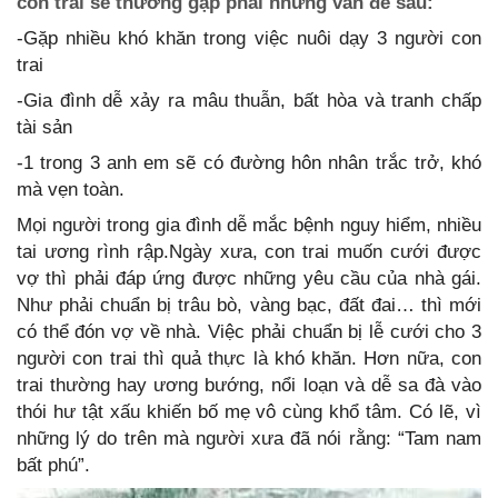
con trai sẽ thường gặp phải những vấn đề sau:
-Gặp nhiều khó khăn trong việc nuôi dạy 3 người con
trai
-Gia đình dễ xảy ra mâu thuẫn, bất hòa và tranh chấp
tài sản
-1 trong 3 anh em sẽ có đường hôn nhân trắc trở, khó
mà vẹn toàn.
Mọi người trong gia đình dễ mắc bệnh nguy hiểm, nhiều
tai ương rình rập.Ngày xưa, con trai muốn cưới được
vợ thì phải đáp ứng được những yêu cầu của nhà gái.
Như phải chuẩn bị trâu bò, vàng bạc, đất đai… thì mới
có thể đón vợ về nhà. Việc phải chuẩn bị lễ cưới cho 3
người con trai thì quả thực là khó khăn. Hơn nữa, con
trai thường hay ương bướng, nổi loạn và dễ sa đà vào
thói hư tật xấu khiến bố mẹ vô cùng khổ tâm. Có lẽ, vì
những lý do trên mà người xưa đã nói rằng: “Tam nam
bất phú”.