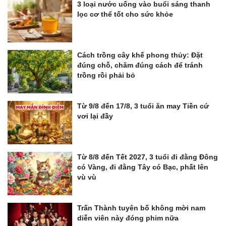
3 loại nước uống vào buổi sáng thanh
lọc cơ thể tốt cho sức khỏe
Cách trồng cây khế phong thủy: Đặt
đúng chỗ, chăm đúng cách để tránh
trồng rồi phải bỏ
Từ 9/8 đến 17/8, 3 tuổi ăn may Tiền cứ
vơi lại đầy
Từ 8/8 đến Tết 2027, 3 tuổi đi đằng Đông
có Vàng, đi đằng Tây có Bạc, phất lên
vù vù
Trấn Thành tuyên bố không mời nam
diễn viên này đóng phim nữa