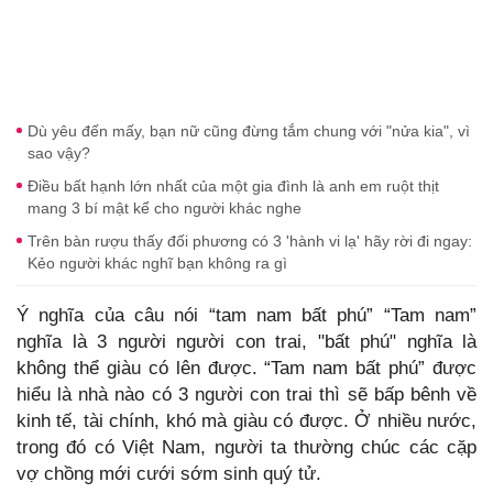
Dù yêu đến mấy, bạn nữ cũng đừng tắm chung với "nửa kia", vì
sao vậy?
Điều bất hạnh lớn nhất của một gia đình là anh em ruột thịt
mang 3 bí mật kể cho người khác nghe
Trên bàn rượu thấy đối phương có 3 'hành vi lạ' hãy rời đi ngay:
Kẻo người khác nghĩ bạn không ra gì
Ý nghĩa của câu nói “tam nam bất phú” “Tam nam”
nghĩa là 3 người người con trai, "bất phú" nghĩa là
không thể giàu có lên được. “Tam nam bất phú” được
hiểu là nhà nào có 3 người con trai thì sẽ bấp bênh về
kinh tế, tài chính, khó mà giàu có được. Ở nhiều nước,
trong đó có Việt Nam, người ta thường chúc các cặp
vợ chồng mới cưới sớm sinh quý tử.