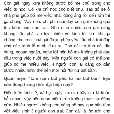
Con gái ngày xưa không được bố mẹ chú trọng cho
việc đi học. Có khi chỉ học cho biết chữ, sau đó sẽ ở
nhà phụ giúp bố mẹ việc nhà, đồng áng rồi đến lớn thì
gả chồng. Vậy nên, chi phí nuôi dạy con gái không quá
tốn kém như con trai. Nhà sinh nhiều con gái cũng
không cần phải áp lực nhiều về kinh tế, bởi khi gả
chồng cho con, nhà gái được phép yêu cầu nhà trai đáp
ứng các sính lễ mình đưa ra. Con gái có tính nết dịu
dàng, ngoan ngoãn, nghe lời nên bố mẹ không phải đau
đầu trong việc nuôi dạy. Một người con gái có thể phụ
giúp bố mẹ nhiều việc, 4 người con lại càng đỡ đàn
được nhiều hơn, thế nên mới nói “tứ nữ bất bần”.
Quan niệm “tam nam bất phú tứ nữ bất bần” liệu
còn đúng trong thời đại hiện nay?
Điều kiện kinh tế, xã hội ngày xưa và bây giờ là khác
hẳn nhau, vậy nên quan niệm trên không thực sự đúng
nữa. Nhiều người không còn nặng nề hay quá bận tâm
với việc sinh 3 người con trai. Con cái là lộc trời cho