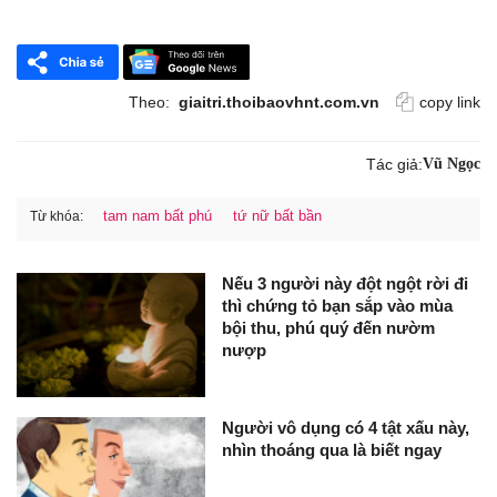
Theo:
giaitri.thoibaovhnt.com.vn
copy link
Tác giả:
Vũ Ngọc
tam nam bất phú
tứ nữ bất bần
Từ khóa:
Nếu 3 người này đột ngột rời đi
thì chứng tỏ bạn sắp vào mùa
bội thu, phú quý đến nườm
nượp
Người vô dụng có 4 tật xấu này,
nhìn thoáng qua là biết ngay