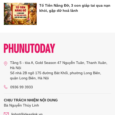
Tổ Tiên Nâng Đỡ, 3 con giáp tai qua nạn
khỏi, gặp dữ hoá lành
Tầng 5 - tòa A, Gold Season 47 Nguyễn Tuân, Thanh Xuân,
Hà Nội
Số nhà 2B ngõ 175 đường Bát Khối, phường Long Biên,
quận Long Biên, Hà Nội
0936 99 3933
CHỊU TRÁCH NHIỆM NỘI DUNG
Bà Nguyễn Thùy Linh
linhnt@ideaslink.vn