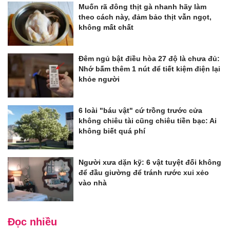
Muốn rã đông thịt gà nhanh hãy làm
theo cách này, đảm bảo thịt vẫn ngọt,
không mất chất
Đêm ngủ bật điều hòa 27 độ là chưa đủ:
Nhớ bấm thêm 1 nút để tiết kiệm điện lại
khỏe người
6 loài "báu vật" cứ trồng trước cửa
không chiêu tài cũng chiêu tiền bạc: Ai
không biết quá phí
Người xưa dặn kỹ: 6 vật tuyệt đối không
để đầu giường để tránh rước xui xẻo
vào nhà
Đọc nhiều