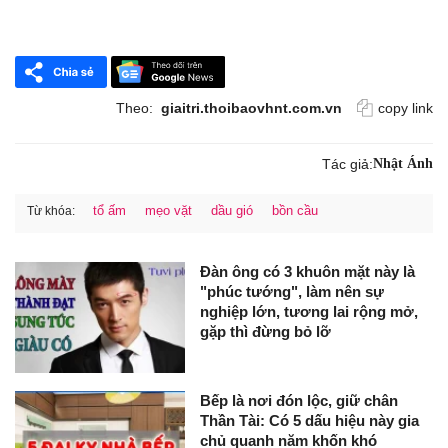
Theo:
giaitri.thoibaovhnt.com.vn
copy link
Tác giả:
Nhật Ánh
tổ ấm
mẹo vặt
dầu gió
bồn cầu
Từ khóa:
Đàn ông có 3 khuôn mặt này là
"phúc tướng", làm nên sự
nghiệp lớn, tương lai rộng mở,
gặp thì đừng bỏ lỡ
Bếp là nơi đón lộc, giữ chân
Thần Tài: Có 5 dấu hiệu này gia
chủ quanh năm khốn khó