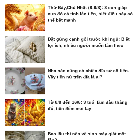
Thứ Bảy,Chủ Nhật (8-9/8): 3 con giáp
cực đỏ cả tình lẫn tiền, biết điều này có
thể bật mạnh
Đặt gừng cạnh gối trước khi ngủ: Biết
lợi ích, nhiều người muốn làm theo
Nhà nào cũng có chiếc đĩa sứ cô tiên:
Vậy tiên nữ trên đĩa là ai?
Từ 8/8 đến 16/8: 3 tuổi làm đâu thắng
đó, tiền đếm mỏi tay
Bao lâu thì nên vệ sinh máy giặt một
lần?