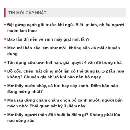
TIN MỚI CẬP NHẬT
Đặt gừng cạnh gối trước khi ngủ: Biết lợi ích, nhiều người
muốn làm theo
Bao lâu thì nên vệ sinh máy giặt một lần?
Mẹo mài kéo sắc lẹm như mới, không cần đá mài chuyên
dụng
Tận dụng sữa tươi hết hạn, giải quyết 4 vấn đề trong nhà
Đồ cốc, chén, bát dùng một lần có thể dùng lại 1-2 lần nữa
không? Chuyên gia chỉ rõ khi nào nên bỏ ngay
Mơ thấy nước chảy, cá bơi hay cây xanh: Điềm báo nào
đáng mừng nhất?
Mua rau đừng chăm chăm chọn bó xanh mướt, người bán
mách nhỏ: Phải quan sát kỹ 3 điểm này
Mơ thấy người thân đã khuất là điềm gì? Không phải lúc
nào cũng xấu