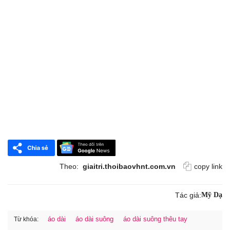
Theo:
giaitri.thoibaovhnt.com.vn
copy link
Tác giả:
Mỹ Dạ
áo dài
áo dài suông
áo dài suông thêu tay
Từ khóa: