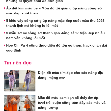
những bí quyết phối đồ đơn giản
Áo dệt kim màu be – Món đồ tối giản giúp nàng công sở
mặc đẹp suốt tuần
5 kiểu váy công sở giúp nàng mặc đẹp suốt mùa thu 2026,
thanh lịch mà không lo lỗi mốt
5 mẫu sơ mi công sở thanh lịch đáng sắm: Mặc đẹp nhiều
năm vẫn không lỗi mốt
Học Chi Pu 4 công thức diện đồ tôn eo thon, hack chân dài
cực đỉnh
Tin nên đọc
Diện đồ màu tím đẹp cho các nàng dịu
dàng, mộng mơ
Mặc đồ màu cam bạn sẽ thấy ấm áp,
tươi trẻ, cuộc sống tràn đầy sắc màu và
năng lượng