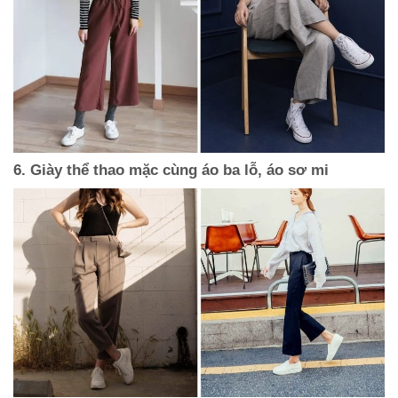
6. Giày thể thao mặc cùng áo ba lỗ, áo sơ mi