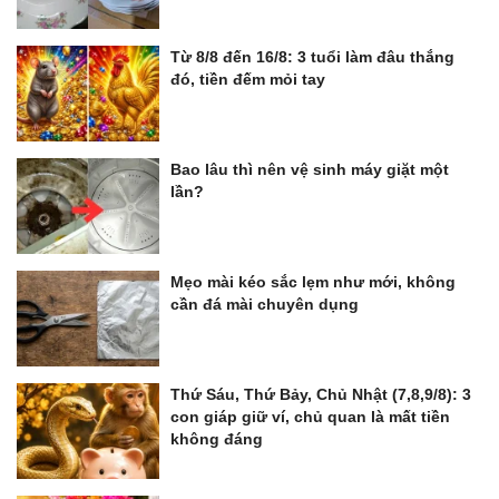
Từ 8/8 đến 16/8: 3 tuổi làm đâu thắng
đó, tiền đếm mỏi tay
Bao lâu thì nên vệ sinh máy giặt một
lần?
Mẹo mài kéo sắc lẹm như mới, không
cần đá mài chuyên dụng
Thứ Sáu, Thứ Bảy, Chủ Nhật (7,8,9/8): 3
con giáp giữ ví, chủ quan là mất tiền
không đáng