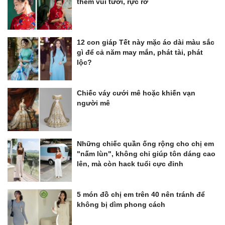
thêm vui tươi, rực rỡ
12 con giáp Tết này mặc áo dài màu sắc
gì để cả năm may mắn, phát tài, phát
lộc?
Chiếc váy cưới mê hoặc khiến vạn
người mê
Những chiếc quần ống rộng cho chị em
"nấm lùn", không chỉ giúp tôn dáng cao
lên, mà còn hack tuổi cực đỉnh
5 món đồ chị em trên 40 nên tránh để
không bị dìm phong cách