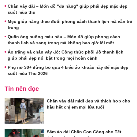
Chân váy dài – Món đồ "đa năng" giúp phái đẹp mặc đẹp
suốt mùa thu
Mẹo giúp nàng theo đuổi phong cách thanh lịch mà vẫn trẻ
trung
Quần ống suông màu nâu – Món đồ giúp phong cách
thanh lịch và sang trọng mà không bao giờ lỗi mốt
Áo trắng và chân váy đỏ: Công thức phối đồ thanh lịch
giúp phái đẹp nổi bật trong mọi hoàn cảnh
Phụ nữ 30+ đừng bỏ qua 4 kiểu áo khoác này để mặc đẹp
suốt mùa Thu 2026
Tin nên đọc
Chân váy dài midi đẹp và thích hợp cho
hầu hết chị em mọi lứa tuổi
Sắm áo dài Chăn Con Công cho Tết