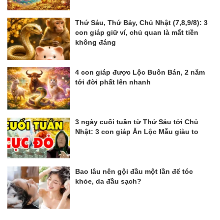
Thứ Sáu, Thứ Bảy, Chủ Nhật (7,8,9/8): 3
con giáp giữ ví, chủ quan là mất tiền
không đáng
4 con giáp được Lộc Buôn Bán, 2 năm
tới đời phất lên nhanh
3 ngày cuối tuần từ Thứ Sáu tới Chủ
Nhật: 3 con giáp Ăn Lộc Mẫu giàu to
Bao lâu nên gội đầu một lần để tóc
khỏe, da đầu sạch?