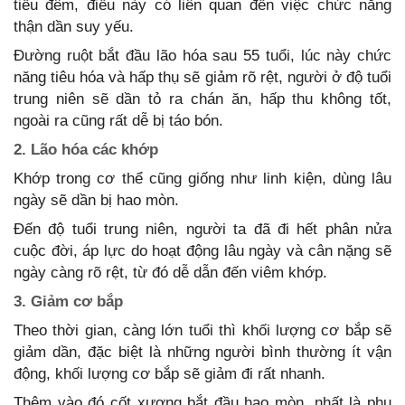
tiểu đêm, điều này có liên quan đến việc chức năng
thận dần suy yếu.
Đường ruột bắt đầu lão hóa sau 55 tuổi, lúc này chức
năng tiêu hóa và hấp thụ sẽ giảm rõ rệt, người ở độ tuổi
trung niên sẽ dần tỏ ra chán ăn, hấp thu không tốt,
ngoài ra cũng rất dễ bị táo bón.
2. Lão hóa các khớp
Khớp trong cơ thể cũng giống như linh kiện, dùng lâu
ngày sẽ dần bị hao mòn.
Đến độ tuổi trung niên, người ta đã đi hết phân nửa
cuộc đời, áp lực do hoạt động lâu ngày và cân nặng sẽ
ngày càng rõ rệt, từ đó dễ dẫn đến viêm khớp.
3. Giảm cơ bắp
Theo thời gian, càng lớn tuổi thì khối lượng cơ bắp sẽ
giảm dần, đặc biệt là những người bình thường ít vận
động, khối lượng cơ bắp sẽ giảm đi rất nhanh.
Thêm vào đó cốt xương bắt đầu hao mòn, nhất là phụ