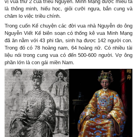
vị vua thứ 2 của triều Nguyễn. Minh Mạng được miêu tả
là thông minh, hiếu học, giỏi cưỡi ngựa, bắn cung và
chăm lo việc triều chính.
Trong cuốn Kể chuyện các đời vua nhà Nguyễn do ông
Nguyễn Viết Kế biên soạn có thống kê vua Minh Mạng
đã ăn nằm với 43 phi tần, sinh hạ được 142 người con.
Trong đó có 78 hoàng nam, 64 hoàng nữ. Có nhiều tài
liệu nói trong cung vua có đến 500-600 người. Vợ ông
phần lớn là con gái miền Nam.