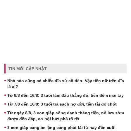
TIN MỚI CẬP NHẬT
Nhà nào cũng có chiếc đĩa sứ cô tiên: Vậy tiên nữ trên đĩa
là ai?
Từ 8/8 đến 16/8: 3 tuổi làm đâu thắng đó, tiền đếm mỏi tay
Từ 7/8 đến 16/8: 3 tuổi trả sạch nợ đời, tiền tài đỏ chót
Từ ngày 8/8, 3 con giáp công danh thăng tiến, nỗ lực sớm
được đền đáp, cơ hội bứt phá rõ rệt
3 con giáp càng im lặng càng phát tài từ nay đến cuối