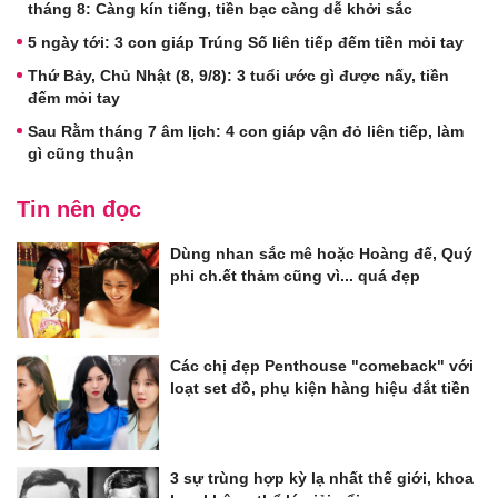
tháng 8: Càng kín tiếng, tiền bạc càng dễ khởi sắc
5 ngày tới: 3 con giáp Trúng Số liên tiếp đếm tiền mỏi tay
Thứ Bảy, Chủ Nhật (8, 9/8): 3 tuổi ước gì được nấy, tiền
đếm mỏi tay
Sau Rằm tháng 7 âm lịch: 4 con giáp vận đỏ liên tiếp, làm
gì cũng thuận
Tin nên đọc
Dùng nhan sắc mê hoặc Hoàng đế, Quý
phi ch.ết thảm cũng vì... quá đẹp
Các chị đẹp Penthouse "comeback" với
loạt set đồ, phụ kiện hàng hiệu đắt tiền
3 sự trùng hợp kỳ lạ nhất thế giới, khoa