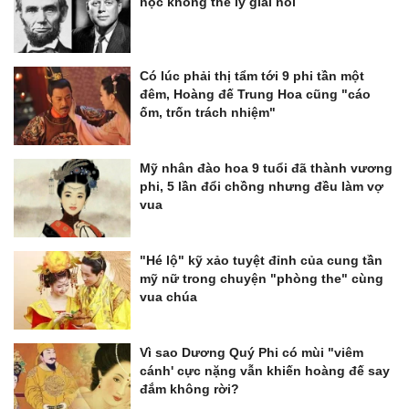
học không thể lý giải nổi
Có lúc phải thị tẩm tới 9 phi tần một
đêm, Hoàng đế Trung Hoa cũng "cáo
ốm, trốn trách nhiệm"
Mỹ nhân đào hoa 9 tuổi đã thành vương
phi, 5 lần đổi chồng nhưng đều làm vợ
vua
"Hé lộ" kỹ xảo tuyệt đỉnh của cung tần
mỹ nữ trong chuyện "phòng the" cùng
vua chúa
Vì sao Dương Quý Phi có mùi "viêm
cánh' cực nặng vẫn khiến hoàng đế say
đắm không rời?