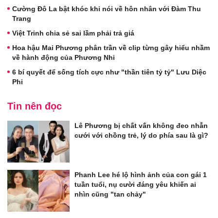
Cường Đô La bật khóc khi nói về hôn nhân với Đàm Thu
Trang
Việt Trinh chia sẻ sai lầm phải trả giá
Hoa hậu Mai Phương phân trần về clip từng gây hiểu nhầm
về hành động của Phương Nhi
6 bí quyết để sống tích cực như "thần tiên tỷ tỷ" Lưu Diệc
Phi
Tin nên đọc
Lê Phương bị chất vấn không đeo nhẫn
cưới với chồng trẻ, lý do phía sau là gì?
Phanh Lee hé lộ hình ảnh của con gái 1
tuần tuổi, nụ cười đáng yêu khiến ai
nhìn cũng "tan chảy"