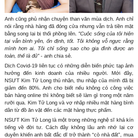
Anh cũng phủ nhận chuyện than vãn mùa dịch. Anh chỉ
nói rằng nhà hàng đã đóng cửa nhưng vẫn trả tiền mặt
bằng song lại bị thổi phồng lên.
"Cuộc sống của tôi hiện
tại vẫn bình yên, ổn định, tốt. Tôi không vỗ ngực rằng
mình hơn ai. Tôi chỉ sống sao cho gia đình được an
toàn, thế là đủ"
- anh chia sẻ.
Dịch Covid-19 liên tục có những diễn biến phức tạp ảnh
hưởng đến kinh doanh của nhiều người. Mới đây,
NSƯT Kim Tử Long thú nhận, thu nhập của mình đã bị
giảm đến 80%. Anh cho biết nếu không có công việc
bán hàng online thì không biết sẽ làm gì trong một năm
rưỡi qua. Kim Tử Long và vợ nhập nhiều mặt hàng bình
dân từ đồ ăn vặt đến các mặt hàng thực phẩm.
NSƯT Kim Tử Long là một trong những nghệ sĩ khá kín
tiếng về đời tư. Cách đây không lâu anh nhớ lại cơ
duyên khiến anh bất đắc dĩ trở thành “cò nhà đất”, mua