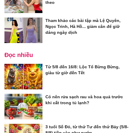
theo
Tham khảo các bài tập mà Lệ Quyên,
Ngọc Trinh, Hà Hồ... giảm cân để giữ
dáng ngày dịch
Đọc nhiều
Từ 5/8 đến 16/8: Lộc Tổ Bừng Bừng,
giàu từ giờ đến Tết
Có nên rửa sạch rau và hoa quả trước
khi cất trong tủ lạnh?
3 tuổi Số Đỏ, từ thứ Tư đến thứ Bảy (5/8-
8/8) tiền vào như nước