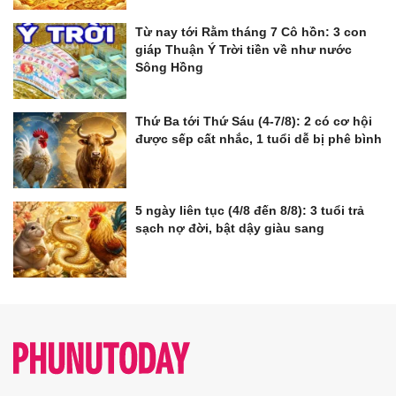
Từ nay tới Rằm tháng 7 Cô hồn: 3 con
giáp Thuận Ý Trời tiền về như nước
Sông Hồng
Thứ Ba tới Thứ Sáu (4-7/8): 2 có cơ hội
được sếp cất nhắc, 1 tuổi dễ bị phê bình
5 ngày liên tục (4/8 đến 8/8): 3 tuổi trả
sạch nợ đời, bật dậy giàu sang