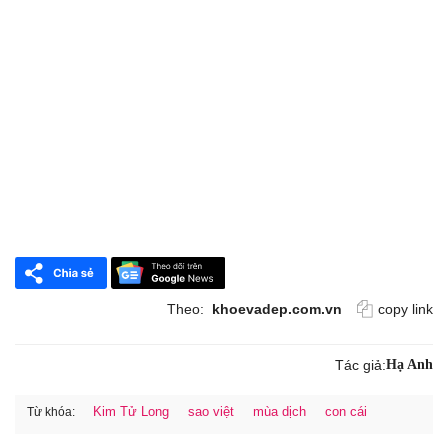
Theo:
khoevadep.com.vn
copy link
Tác giả:
Hạ Anh
Kim Tử Long
sao việt
mùa dịch
con cái
Từ khóa: