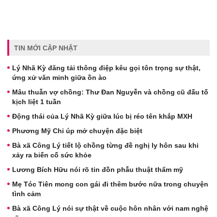
TIN MỚI CẬP NHẬT
Lý Nhã Kỳ đăng tải thông điệp kêu gọi tôn trọng sự thật,
ứng xử văn minh giữa ồn ào
Mâu thuẫn vợ chồng: Thư Đan Nguyễn và chồng cũ đấu tố
kịch liệt 1 tuần
Động thái của Lý Nhã Kỳ giữa lúc bị réo tên khắp MXH
Phương Mỹ Chi úp mở chuyện đặc biệt
Bà xã Công Lý tiết lộ chồng từng đề nghị ly hôn sau khi
xảy ra biến cố sức khỏe
Lương Bích Hữu nói rõ tin đồn phẫu thuật thẩm mỹ
Mẹ Tóc Tiên mong con gái đi thêm bước nữa trong chuyện
tình cảm
Bà xã Công Lý nói sự thật về cuộc hôn nhân với nam nghệ