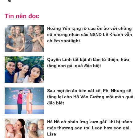
sĩ
Tin nên đọc
Hoàng Yến rạng rỡ sau ồn ào với chồng
cũ nhưng nhan sắc NSND Lê Khanh vẫn
chiếm spotlight
Quyền Linh tất bật đi làm từ thiện, hứa
tặng con gái quà đặc biệt
Sau mọi ồn ào tiền cát xê, Phi Nhung sẽ
tặng lại cho Hồ Văn Cường một món quà
đặc biệt
Hà Hồ có phản ứng 'cực gắt' khi bị trách
móc thương con trai Leon hơn con gái
Lisa