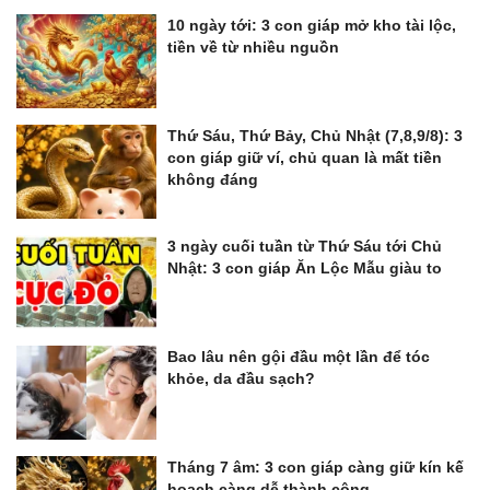
10 ngày tới: 3 con giáp mở kho tài lộc,
tiền về từ nhiều nguồn
Thứ Sáu, Thứ Bảy, Chủ Nhật (7,8,9/8): 3
con giáp giữ ví, chủ quan là mất tiền
không đáng
3 ngày cuối tuần từ Thứ Sáu tới Chủ
Nhật: 3 con giáp Ăn Lộc Mẫu giàu to
Bao lâu nên gội đầu một lần để tóc
khỏe, da đầu sạch?
Tháng 7 âm: 3 con giáp càng giữ kín kế
hoạch càng dễ thành công