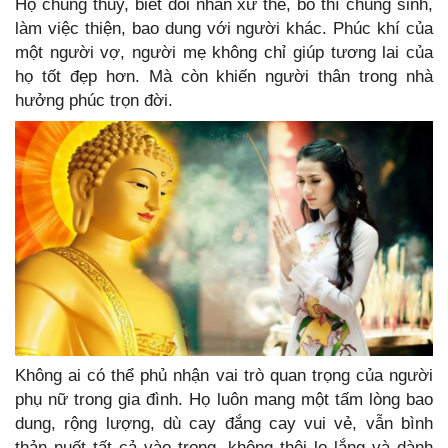
Họ chung thủy, biết đối nhân xử thế, bố thí chúng sinh,
làm việc thiện, bao dung với người khác. Phúc khí của
một người vợ, người mẹ không chỉ giúp tương lai của
họ tốt đẹp hơn. Mà còn khiến người thân trong nhà
hưởng phúc trọn đời.
Không ai có thể phủ nhận vai trò quan trọng của người
phụ nữ trong gia đình. Họ luôn mang một tấm lòng bao
dung, rộng lượng, dù cay đắng cay vui vẻ, vẫn bình
thản nuốt tất cả vào trong, không thôi lo lắng và dành