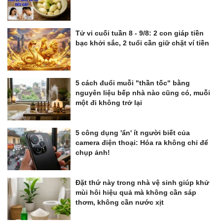
Tử vi cuối tuần 8 - 9/8: 2 con giáp tiền
bạc khởi sắc, 2 tuổi cần giữ chặt ví tiền
5 cách đuổi muỗi "thần tốc" bằng
nguyên liệu bếp nhà nào cũng có, muỗi
một đi không trở lại
5 công dụng 'ẩn' ít người biết của
camera điện thoại: Hóa ra không chỉ để
chụp ảnh!
Đặt thứ này trong nhà vệ sinh giúp khử
mùi hôi hiệu quả mà không cần sáp
thơm, không cần nước xịt