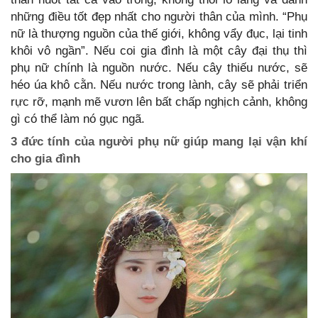
những điều tốt đẹp nhất cho người thân của mình. “Phụ
nữ là thượng nguồn của thế giới, không vẩy đục, lại tinh
khôi vô ngần”. Nếu coi gia đình là một cây đại thụ thì
phụ nữ chính là nguồn nước. Nếu cây thiếu nước, sẽ
héo úa khô cằn. Nếu nước trong lành, cây sẽ phải triển
rực rỡ, mạnh mẽ vươn lên bất chấp nghịch cảnh, không
gì có thể làm nó gục ngã.
3 đức tính của người phụ nữ giúp mang lại vận khí
cho gia đình