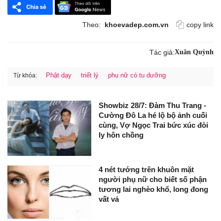
Theo:
khoevadep.com.vn
copy link
Tác giả:
Xuân Quỳnh
Phật dạy
triết lý
phụ nữ có tu dưỡng
Từ khóa:
Showbiz 28/7: Đàm Thu Trang -
Cường Đô La hé lộ bộ ảnh cuối
cùng, Vợ Ngọc Trai bức xúc đòi
ly hôn chồng
4 nét tướng trên khuôn mặt
người phụ nữ cho biết số phận
tương lai nghèo khổ, long đong
vất vả