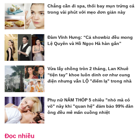
Chẳng cần đi spa, thổi bay mụn trứng cá
trong vài phút với mẹo đơn giản này
Đàm Vĩnh Hưng: “Cả showbiz đều mong
Lệ Quyên và Hồ Ngọc Hà hàn gắn”
Vừa lấy chồng tròn 2 tháng, Lan Khuê
“tiện tay” khoe luôn dinh cơ như cung
điện nhưng vẫn LỘ "điểm lạ" trong nhà
Phụ nữ NẮM THÓP 5 chiêu "nhỏ mà có
võ" này khi "quan hệ" đảm bảo 99% đàn
ông đều mê mẩn cuồng nhiệt
Đọc nhiều