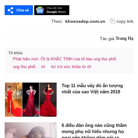
Theo:
khoevadep.com.vn
copy link
Tác giả:
Trang Hạ
Từ khóa:
Phát hiện mới: Ớt là KHẮC TINH của tế bào ung thư phổi
ung thư phổi
ớt
lợi ích sức khỏe từ ớt
Top 11 mẫu váy đỏ ấn tượng
nhất của sao Việt năm 2018
6 điều đàn ông nào cũng thầm
mong phụ nữ hiểu nhưng họ
ngại nên không dám nói ra