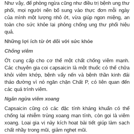
Như vậy, để phòng ngừa cũng như điều trị bệnh ung thư
phổi, mọi người nên bổ sung vào thực đơn mỗi ngày
của mình một lượng nhỏ ớt, vừa giúp ngon miệng, an
toàn cho sức khỏe lại phòng chống ung thư phổi hiệu
quả.
Những lợi ích từ ớt đối với sức khỏe
Chống viêm
Ớt cung cấp cho cơ thể một chất chống viêm mạnh.
Các chuyên gia coi capsaicin là một thuốc có thể chữa
khỏi viêm khớp, bệnh vẩy nến và bệnh thần kinh đái
tháo đường vì nó ngăn chặn Chất P, có liên quan đến
các quá trình viêm.
Ngăn ngừa viêm xoang
Capsaicin cũng có các đặc tính kháng khuẩn có thể
chống lại nhiễm trùng xoang mạn tính, còn gọi là viêm
xoang. Loại gia vị này kích hoạt bài tiết giúp làm sạch
chất nhầy trong mũi, giảm nghẹt mũi.