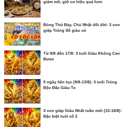
giảm mỡ, giữ cơ hiệu quả hơn
Đúng Thứ Bảy, Chủ Nhật đổi đời: 3 con
giáp Trúng Số giàu có
Từ 9/8 đến 17/8: 3 tuổi Giàu Không Cản
Được
5 ngày liên tục (9/8-13/8): 3 tuổi Trúng
Độc Đắc Giàu To
3 con giáp Giàu Nhất tuần mới (10-16/8):
Đặc biệt tuổi số 2