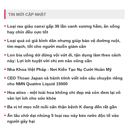
TIN MỚI CẬP NHẬT
Loại rau giàu canxi gấp 36 lần canh xương hầm, ăn sống
hay chín đều cực tốt
Loại quả có giá bình dân nhưng giúp bảo vệ đường ruột,
tim mạch, tốt cho người muốn giảm cân
Lon bia uống dở đừng vội vứt đi, tận dụng làm theo cách
này: Lợi ích tuyệt vời chị em nào cũng cần
Nha Khoa Việt Pháp - Nơi Kiến Tạo Nụ Cười Hoàn Mỹ
CEO Thoan Japan và hành trình viết nên câu chuyện riêng
cho NMN Quattro Liquid 15000
Hoa atiso - một loài hoa không chỉ đẹp mà còn đem lại vô
vàn lợi ích cho sức khỏe
Ba vị trí mọc nốt ruồi cẩn thận bệnh K đang đến rất gần
Ăn lẩu chớ dại nhúng 5 loại rau này kẻo rước độc tố vào
người gây hại