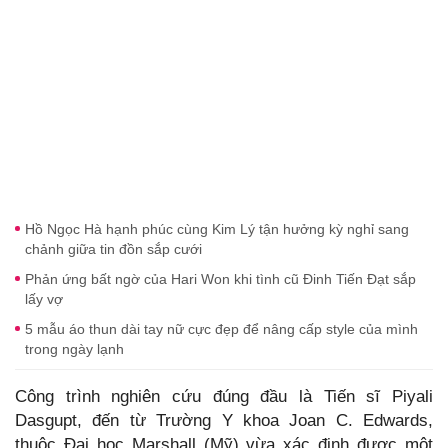
Hồ Ngọc Hà hạnh phúc cùng Kim Lý tận hưởng kỳ nghỉ sang
chảnh giữa tin đồn sắp cưới
Phản ứng bất ngờ của Hari Won khi tình cũ Đinh Tiến Đạt sắp
lấy vợ
5 mẫu áo thun dài tay nữ cực đẹp để nâng cấp style của mình
trong ngày lạnh
Công trình nghiên cứu đúng đầu là Tiến sĩ Piyali
Dasgupt, đến từ Trường Y khoa Joan C. Edwards,
thuộc Đại học Marshall (Mỹ) vừa xác định được một