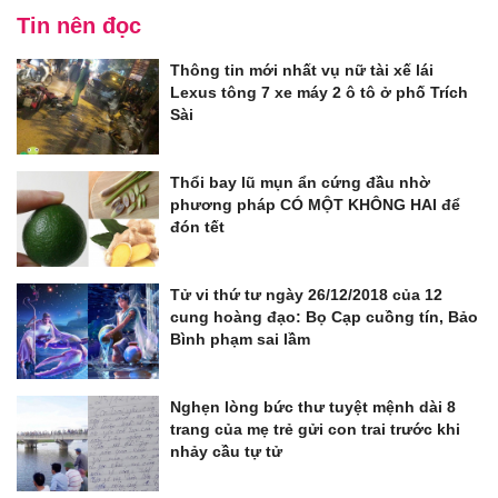
Tin nên đọc
Thông tin mới nhất vụ nữ tài xế lái
Lexus tông 7 xe máy 2 ô tô ở phố Trích
Sài
Thổi bay lũ mụn ẩn cứng đầu nhờ
phương pháp CÓ MỘT KHÔNG HAI để
đón tết
Tử vi thứ tư ngày 26/12/2018 của 12
cung hoàng đạo: Bọ Cạp cuồng tín, Bảo
Bình phạm sai lầm
Nghẹn lòng bức thư tuyệt mệnh dài 8
trang của mẹ trẻ gửi con trai trước khi
nhảy cầu tự tử