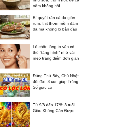
như sữa, thơm nức để cả
năm không hôi
Bí quyết rán cá da giòn
rụm, thịt thơm mềm đậm
đà mà không lo bắn dầu
Lỗ chân lông to vẫn có
thể “tàng hình” nhờ vài
mẹo trang điểm đơn giản
Đúng Thứ Bảy, Chủ Nhật
đổi đời: 3 con giáp Trúng
Số giàu có
Từ 9/8 đến 17/8: 3 tuổi
Giàu Không Cản Được