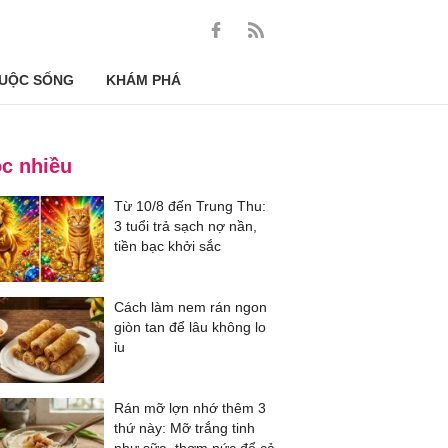
UỘC SỐNG
KHÁM PHÁ
c nhiều
Từ 10/8 đến Trung Thu:
3 tuổi trả sạch nợ nần,
tiền bạc khởi sắc
Cách làm nem rán ngon
giòn tan để lâu không lo
ỉu
Rán mỡ lợn nhớ thêm 3
thứ này: Mỡ trắng tinh