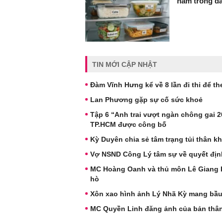
nằm trong d
TIN MỚI CẬP NHẬT
Đàm Vĩnh Hưng kể về 8 lần đi thi để t
Lan Phương gặp sự cố sức khoẻ
Tập 6 “Anh trai vượt ngàn chông gai 20
TP.HCM được công bố
Kỳ Duyên chia sẻ tâm trạng tủi thân 
Vợ NSND Công Lý tâm sự về quyết địn
MC Hoàng Oanh và thủ môn Lê Giang Pat
hò
Xôn xao hình ảnh Lý Nhã Kỳ mang bầ
MC Quyền Linh đăng ảnh của bản thân