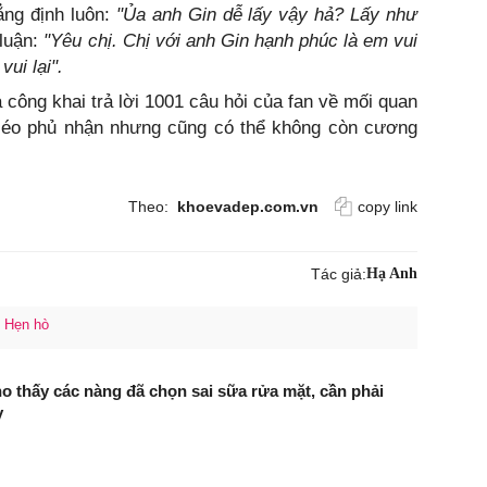
ng định luôn:
"Ủa anh Gin dễ lấy vậy hả? Lấy như
luận:
"Yêu chị. Chị với anh Gin hạnh phúc là em vui
vui lại".
a công khai trả lời 1001 câu hỏi của fan về mối quan
 léo phủ nhận nhưng cũng có thể không còn cương
Theo:
khoevadep.com.vn
copy link
Tác giả:
Hạ Anh
Hẹn hò
ho thấy các nàng đã chọn sai sữa rửa mặt, cần phải
y