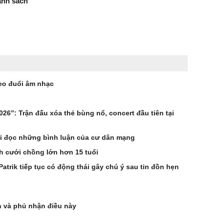
anh sách
heo đuổi âm nhạc
26”: Trận đấu xóa thẻ bùng nổ, concert đầu tiên tại
khi đọc những bình luận của cư dân mạng
h cưới chồng lớn hơn 15 tuổi
rik tiếp tục có động thái gây chú ý sau tin đồn hẹn
u
 và phủ nhận điều này