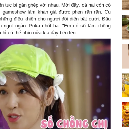
iên tục bị gán ghép với nhau. Mới đây, cả hai còn có
ột gameshow làm khán giả được phen rần rần. Cụ
 những điều khiến cho người đối diện bật cười. Đầu
n ngọt ngào. Puka chốt hạ: "Em có số làm chồng
chỉ có thể nhìn nửa kia đầy bẽn lẽn.