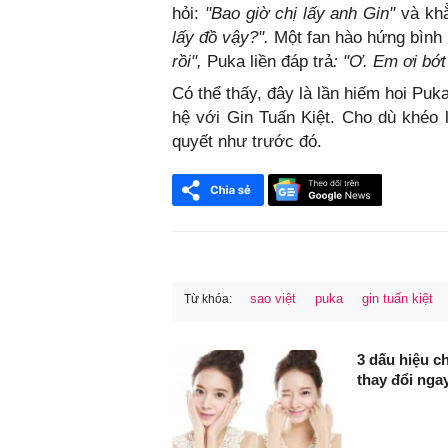
hỏi:
"Bao giờ chị lấy anh Gin"
và khẳ
lấy đồ vậy?".
Một fan hào hứng bình 
rồi",
Puka liền đáp trả
: "Ơ. Em ơi bớt 
Có thể thấy, đây là lần hiếm hoi Puk
hệ với Gin Tuấn Kiệt. Cho dù khéo
quyết như trước đó.
sao việt
puka
gin tuấn kiệt
Từ khóa:
FaceBook
3 dấu hiệu c
thay đổi nga