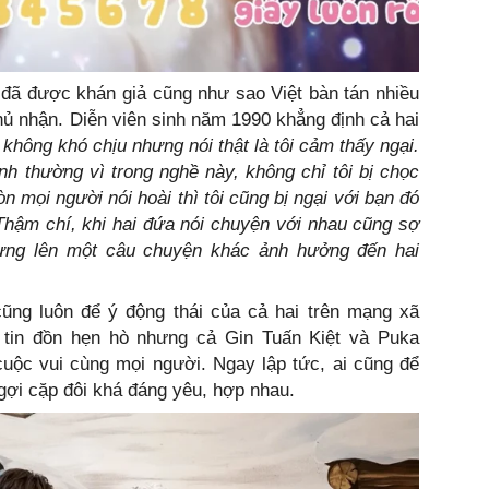
 đã được khán giả cũng như sao Việt bàn tán nhiều
phủ nhận. Diễn viên sinh năm 1990 khẳng định cả hai
 không khó chịu nhưng nói thật là tôi cảm thấy ngại.
ình thường vì trong nghề này, không chỉ tôi bị chọc
n mọi người nói hoài thì tôi cũng bị ngại với bạn đó
Thậm chí, khi hai đứa nói chuyện với nhau cũng sợ
dựng lên một câu chuyện khác ảnh hưởng đến hai
ũng luôn để ý động thái của cả hai trên mạng xã
ác tin đồn hẹn hò nhưng cả Gin Tuấn Kiệt và Puka
uộc vui cùng mọi người. Ngay lập tức, ai cũng để
 ngợi cặp đôi khá đáng yêu, hợp nhau.