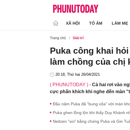
XÃ HỘI
TỔ ẤM
LÀM MẸ
Trang chủ
Giải trí
Puka công khai hỏi
làm chồng của chị
20:18, Thứ hai 26/04/2021
( PHUNUTODAY )
-
Cả hai rơi vào ng
cực phấn khích khi nghe đến màn "t
Đầu năm Puka đã "bung xõa" với màn khoe 
Puka ghen lồng lộn khi thấy Duy Khánh n
Neitzen "soi" bằng chứng Puka và Gin Tu