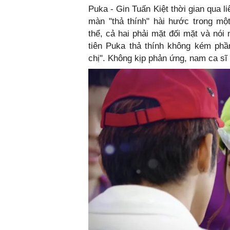
Puka - Gin Tuấn Kiệt thời gian qua l
màn "thả thính" hài hước trong m
thể, cả hai phải mặt đối mặt và nói
tiên Puka thả thính không kém phầ
chị". Không kịp phản ứng, nam ca sĩ 