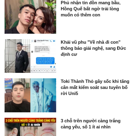
Phủ nhận tin đồn mang bầu,
Hồng Quế bất ngờ trải lòng
muốn có thêm con
Khải vũ phu "Về nhà đi con"
thông báo giải nghệ, sang Đức
định cư
Toki Thành Thỏ gây sốc khi tăng
cân mất kiểm soát sau tuyên bố
rời Uni5
3 chỗ trên người càng trắng
càng yếu, số 1 ít ai nhìn