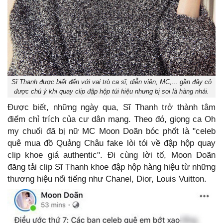
Sĩ Thanh được biết đến với vai trò ca sĩ, diễn viên, MC,... gần đây cô
được chú ý khi quay clip đập hộp túi hiệu nhưng bị soi là hàng nhái.
Được biết, những ngày qua, Sĩ Thanh trở thành tâm
điểm chỉ trích của cư dân mạng. Theo đó, giọng ca Oh
my chuối đã bị nữ MC Moon Doãn bóc phốt là "celeb
quê mua đồ Quảng Châu fake lòi tói về đập hộp quay
clip khoe giá authentic". Đi cùng lời tố, Moon Doãn
đăng tải clip Sĩ Thanh khoe đập hộp hàng hiệu từ những
thương hiệu nổi tiếng như Chanel, Dior, Louis Vuitton.