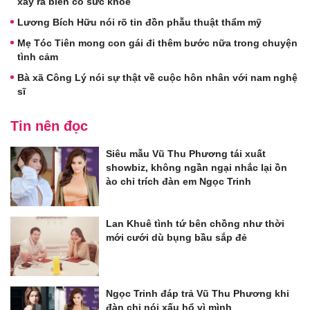
xảy ra biến cố sức khỏe
Lương Bích Hữu nói rõ tin đồn phẫu thuật thẩm mỹ
Mẹ Tóc Tiên mong con gái đi thêm bước nữa trong chuyện
tình cảm
Bà xã Công Lý nói sự thật về cuộc hôn nhân với nam nghệ
sĩ
Tin nên đọc
Siêu mẫu Vũ Thu Phương tái xuất
showbiz, không ngần ngại nhắc lại ồn
ào chỉ trích đàn em Ngọc Trinh
Lan Khuê tình tứ bên chồng như thời
mới cưới dù bụng bầu sắp đẻ
Ngọc Trinh đáp trả Vũ Thu Phương khi
đàn chị nói xấu hổ vì mình