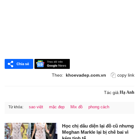
Theo:
khoevadep.com.vn
copy link
Tác giả:
Hạ Anh
sao việt
mặc đẹp
Mix đồ
phong cách
Từ khóa:
Học chị dâu diện lại đồ cũ nhưng
Meghan Markle lại bị chê bai vì
kém tinh tế