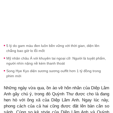
5 lý do gam màu đen luôn bền vững với thời gian, diện lên
chẳng bao giờ lo lỗi mốt
Mỹ nhân châu Á với khuyên tai ngoại cỡ: Người là tuyệt phẩm,
người nhìn nặng nề kém thanh thoát
Song Hye Kyo diện sương sương ouffit hơn 1 tỷ đồng trong
phim mới
Những ngày vừa qua, ồn ào về hôn nhân của Diệp Lâm
Anh gây chú ý, trong đó Quỳnh Thư được cho là đang
hẹn hò với ông xã của Diệp Lâm Anh. Ngay lúc này,
phong cách của cả hai cũng được đặt lên bàn cân so
sánh. Cùng so kè style của Diệp Lâm Anh và Quỳnh