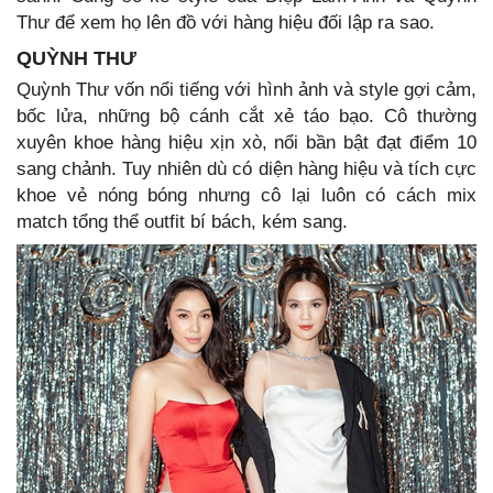
Thư để xem họ lên đồ với hàng hiệu đối lập ra sao.
QUỲNH THƯ
Quỳnh Thư vốn nổi tiếng với hình ảnh và style gợi cảm,
bốc lửa, những bộ cánh cắt xẻ táo bạo. Cô thường
xuyên khoe hàng hiệu xịn xò, nổi bần bật đạt điểm 10
sang chảnh. Tuy nhiên dù có diện hàng hiệu và tích cực
khoe vẻ nóng bóng nhưng cô lại luôn có cách mix
match tổng thể outfit bí bách, kém sang.