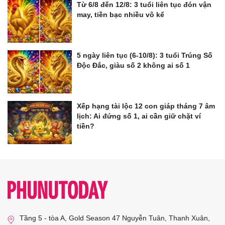
Từ 6/8 đến 12/8: 3 tuổi liên tục đón vận
may, tiền bạc nhiều vô kể
5 ngày liên tục (6-10/8): 3 tuổi Trúng Số
Độc Đắc, giàu số 2 không ai số 1
Xếp hạng tài lộc 12 con giáp tháng 7 âm
lịch: Ai đứng số 1, ai cần giữ chặt ví
tiền?
Tầng 5 - tòa A, Gold Season 47 Nguyễn Tuân, Thanh Xuân,