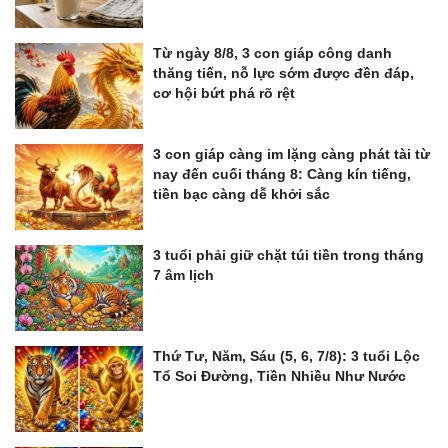
Từ ngày 8/8, 3 con giáp công danh
thăng tiến, nỗ lực sớm được đền đáp,
cơ hội bứt phá rõ rệt
3 con giáp càng im lặng càng phát tài từ
nay đến cuối tháng 8: Càng kín tiếng,
tiền bạc càng dễ khởi sắc
3 tuổi phải giữ chặt túi tiền trong tháng
7 âm lịch
Thứ Tư, Năm, Sáu (5, 6, 7/8): 3 tuổi Lộc
Tổ Soi Đường, Tiền Nhiều Như Nước