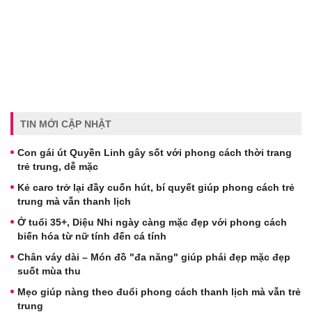
TIN MỚI CẬP NHẬT
Con gái út Quyền Linh gây sốt với phong cách thời trang
trẻ trung, dễ mặc
Kẻ caro trở lại đầy cuốn hút, bí quyết giúp phong cách trẻ
trung mà vẫn thanh lịch
Ở tuổi 35+, Diệu Nhi ngày càng mặc đẹp với phong cách
biến hóa từ nữ tính đến cá tính
Chân váy dài – Món đồ "đa năng" giúp phái đẹp mặc đẹp
suốt mùa thu
Mẹo giúp nàng theo đuổi phong cách thanh lịch mà vẫn trẻ
trung