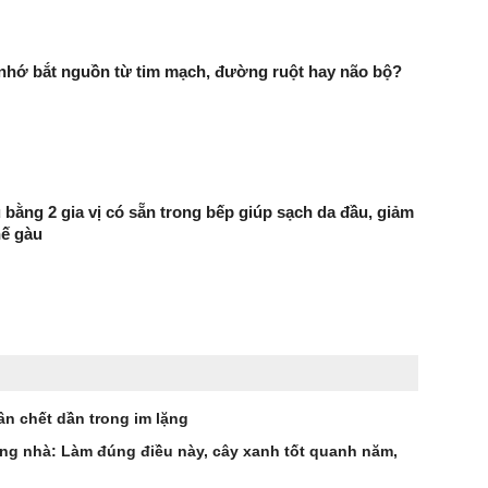
 nhớ bắt nguồn từ tim mạch, đường ruột hay não bộ?
 bằng 2 gia vị có sẵn trong bếp giúp sạch da đầu, giảm
hế gàu
ân chết dần trong im lặng
ong nhà: Làm đúng điều này, cây xanh tốt quanh năm,