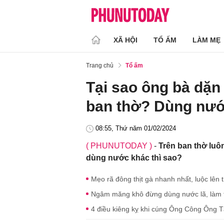
XÃ HỘI
TỔ ẤM
LÀM MẸ
Trang chủ
Tổ ấm
Tại sao ông bà dặn
ban thờ? Dùng nư
08:55, Thứ năm 01/02/2024
( PHUNUTODAY )
-
Trên ban thờ luô
dùng nước khác thì sao?
Mẹo rã đông thịt gà nhanh nhất, luộc lên th
Ngâm măng khô đừng dùng nước lã, làm t
4 điều kiêng kỵ khi cúng Ông Công Ông Táo