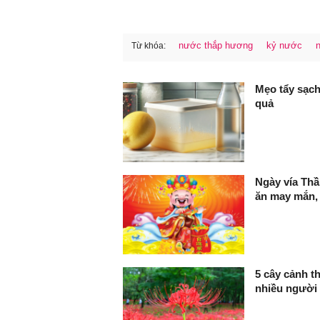
nước thắp hương
kỷ nước
Từ khóa:
FaceBook
Mẹo tẩy sạch
quả
Ngày vía Thầ
ăn may mắn,
5 cây cảnh t
nhiều người 