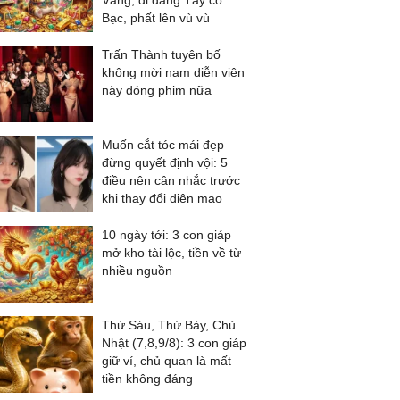
Vàng, đi đằng Tây có
Bạc, phất lên vù vù
Trấn Thành tuyên bố
không mời nam diễn viên
này đóng phim nữa
Muốn cắt tóc mái đẹp
đừng quyết định vội: 5
điều nên cân nhắc trước
khi thay đổi diện mạo
10 ngày tới: 3 con giáp
mở kho tài lộc, tiền về từ
nhiều nguồn
Thứ Sáu, Thứ Bảy, Chủ
Nhật (7,8,9/8): 3 con giáp
giữ ví, chủ quan là mất
tiền không đáng