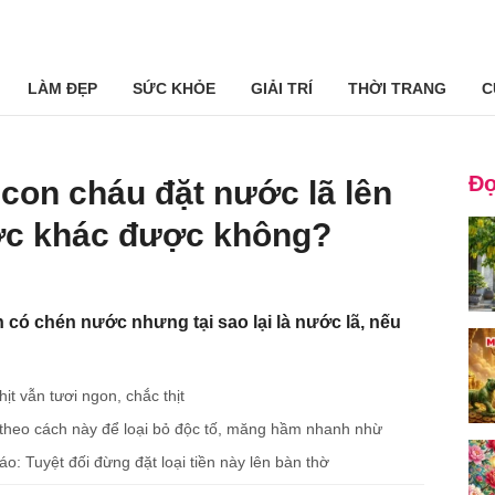
LÀM ĐẸP
SỨC KHỎE
GIẢI TRÍ
THỜI TRANG
C
Đọ
 con cháu đặt nước lã lên
ớc khác được không?
n có chén nước nhưng tại sao lại là nước lã, nếu
ịt vẫn tươi ngon, chắc thịt
heo cách này để loại bỏ độc tố, măng hầm nhanh nhừ
: Tuyệt đối đừng đặt loại tiền này lên bàn thờ