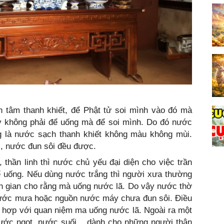
n tâm thanh khiết, để Phật tử soi mình vào đó mà
ây không phải để uống mà để soi mình. Do đó nước
ng là nước sạch thanh khiết không màu không mùi.
, nước đun sôi đều được.
 thần linh thì nước chủ yếu đại diện cho việc trần
ể uống. Nếu dùng nước trắng thì người xưa thường
ân gian cho rằng mà uống nước lã. Do vậy nước thờ
nước mưa hoặc nguồn nước máy chưa đun sôi. Điều
ù hợp với quan niệm ma uống nước lã. Ngoài ra một
nước ngọt, nước suối... dành cho những người thân