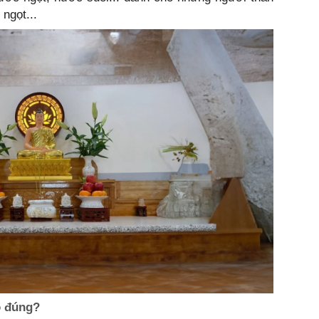
 ngọt...
o đúng?