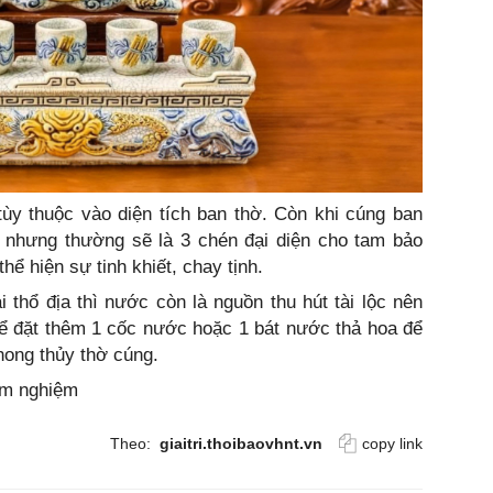
tùy thuộc vào diện tích ban thờ. Còn khi cúng ban
y nhưng thường sẽ là 3 chén đại diện cho tam bảo
hể hiện sự tinh khiết, chay tịnh.
i thổ địa thì nước còn là nguồn thu hút tài lộc nên
hể đặt thêm 1 cốc nước hoặc 1 bát nước thả hoa để
phong thủy thờ cúng.
êm nghiệm
Theo:
giaitri.thoibaovhnt.vn
copy link