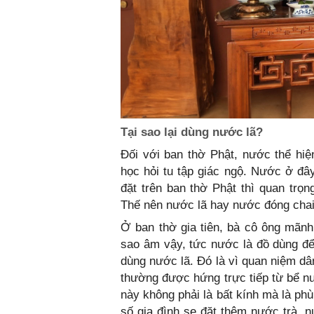
Tại sao lại dùng nước lã?
Đối với ban thờ Phật, nước thể hiệ
học hỏi tu tập giác ngộ. Nước ở đ
đặt trên ban thờ Phật thì quan trọ
Thế nên nước lã hay nước đóng chai
Ở ban thờ gia tiên, bà cô ông mãnh,
sao âm vậy, tức nước là đồ dùng đ
dùng nước lã. Đó là vì quan niệm d
thường được hứng trực tiếp từ bể 
này không phải là bất kính mà là ph
số gia đình se đặt thêm nước trà, 