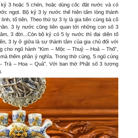
kỷ 3 hoặc 5 chén, hoặc dùng cốc đặt nước và có
ước ngọt. Bộ kỷ 3 ly nước thể hiện tấm lòng thành
nh, tổ tiên. Theo thứ tự 3 ly là gia tiên cùng bà cô
hần. 3 ly nước cũng liên quan tới những con số 3
m, 3 đời...Còn bộ kỷ có 5 ly nước thì đại diện tổ
ên, 3 ly ở giữa là sự thành tâm của gia chủ đối với
rưng cho ngũ hành “Kim – Mộc – Thuỷ – Hoả – Thổ”,
 mà thêm phần ý nghĩa. Trong thờ cúng, 5 ngũ cúng
 Trà – Hoa – Quả”. Với ban thờ Phật số 3 tượng
.