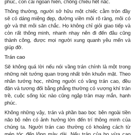
phúc, con cái ngoan hiền, chồng chiều hết nấc.
Thông thường, người sở hữu một chiếc cằm tròn đầy
sẽ có dáng miệng đẹp, đường viền môi rõ ràng, môi có
gờ và thịt môi săn chắc. Họ không chỉ giỏi giao tiếp và
còn rất thông minh, nhanh nhạy nên đi đến đâu cũng
thành công, được mọi người xung quanh yêu mến và
giúp đỡ.
Trán cao
Sẽ không quá lời nếu nói vầng trán chính là một trong
những nét tướng quan trọng nhất trên khuôn mặt. Theo
nhân tướng học, những người có vầng trán cao, đều
đặn và tương đối bằng phẳng thường có vượng khí tràn
trề, cuộc sống lúc nào cũng ngập tràn may mắn, hạnh
phúc.
Không những vậy, trán và phần bao bọc bên ngoài tiền
não bộ nên có ảnh hưởng lớn đến trí thông minh của
chúng ta. Người trán cao thường có khoảng cách từ
mép tóc đến lông mày dài. Nếu trán của họ vừa cao