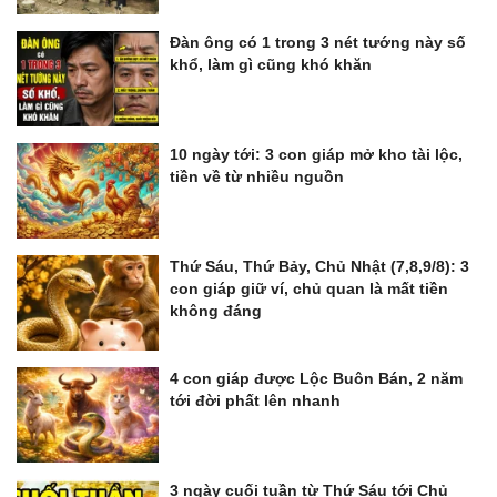
Đàn ông có 1 trong 3 nét tướng này số
khổ, làm gì cũng khó khăn
10 ngày tới: 3 con giáp mở kho tài lộc,
tiền về từ nhiều nguồn
Thứ Sáu, Thứ Bảy, Chủ Nhật (7,8,9/8): 3
con giáp giữ ví, chủ quan là mất tiền
không đáng
4 con giáp được Lộc Buôn Bán, 2 năm
tới đời phất lên nhanh
3 ngày cuối tuần từ Thứ Sáu tới Chủ