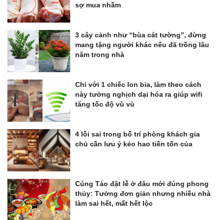
sợ mua nhầm
3 cây cảnh như “bùa cát tường”, đừng
mang tặng người khác nếu đã trồng lâu
năm trong nhà
Chỉ với 1 chiếc lon bia, làm theo cách
này tưởng nghịch dại hóa ra giúp wifi
tăng tốc độ vù vù
4 lỗi sai trong bố trí phòng khách gia
chủ cần lưu ý kẻo hao tiền tốn của
Cúng Táo đặt lễ ở đâu mới đúng phong
thủy: Tưởng đơn giản nhưng nhiều nhà
làm sai hết, mất hết lộc