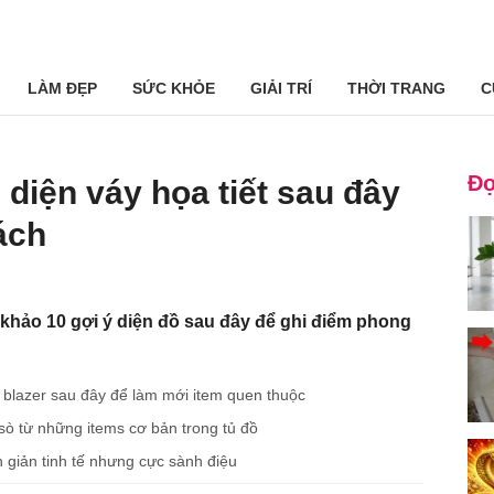
LÀM ĐẸP
SỨC KHỎE
GIẢI TRÍ
THỜI TRANG
C
Đọ
diện váy họa tiết sau đây
ách
khảo 10 gợi ý diện đồ sau đây để ghi điểm phong
 blazer sau đây để làm mới item quen thuộc
 sò từ những items cơ bản trong tủ đồ
giản tinh tế nhưng cực sành điệu