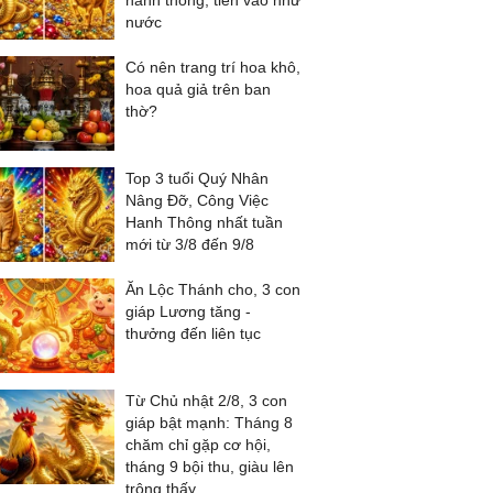
hanh thông, tiền vào như
nước
Có nên trang trí hoa khô,
hoa quả giả trên ban
thờ?
Top 3 tuổi Quý Nhân
Nâng Đỡ, Công Việc
Hanh Thông nhất tuần
mới từ 3/8 đến 9/8
Ăn Lộc Thánh cho, 3 con
giáp Lương tăng -
thưởng đến liên tục
Từ Chủ nhật 2/8, 3 con
giáp bật mạnh: Tháng 8
chăm chỉ gặp cơ hội,
tháng 9 bội thu, giàu lên
trông thấy