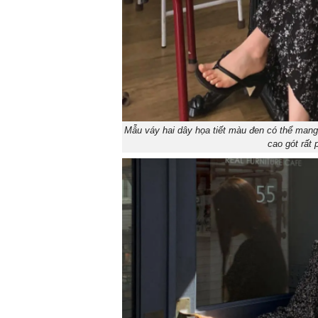
Mẫu váy hai dây họa tiết màu đen có thể mang
cao gót rất