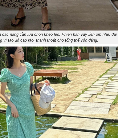
n các nàng cần lựa chọn khéo léo. Phiên bản váy liền ôm nhẹ, dài
g vì tạo độ cao ráo, thanh thoát cho tổng thể vóc dáng.