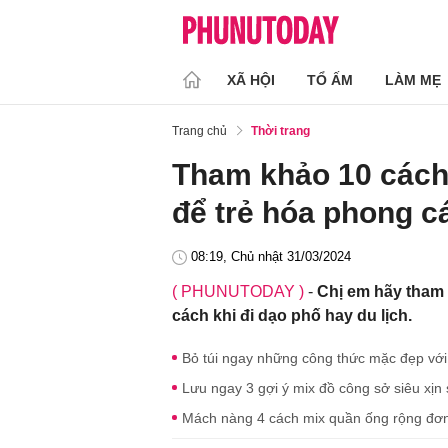
XÃ HỘI
TỔ ẤM
LÀM MẸ
Trang chủ
Thời trang
Tham khảo 10 cách 
để trẻ hóa phong c
08:19, Chủ nhật 31/03/2024
( PHUNUTODAY )
-
Chị em hãy tham 
cách khi đi dạo phố hay du lịch.
Bỏ túi ngay những công thức mặc đẹp với
Lưu ngay 3 gợi ý mix đồ công sở siêu xịn
Mách nàng 4 cách mix quần ống rộng đơn 