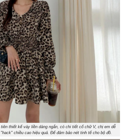
iên thiết kế váy liền dáng ngắn, có chi tiết cổ chữ V, chị em dễ
 "hack" chiều cao hiệu quả. Để đảm bảo nét tinh tế cho bộ đồ.