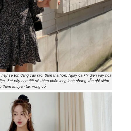
 này sẽ tôn dáng cao ráo, thon thả hơn. Ngay cả khi diện váy họa
ện. Set váy họa tiết sẽ thêm phần long lanh nhưng vẫn ghi điểm
ếu thêm khuyên tai, vòng cổ.