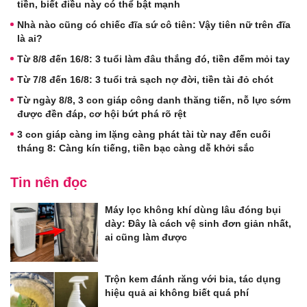
tiền, biết điều này có thể bật mạnh
Nhà nào cũng có chiếc đĩa sứ cô tiên: Vậy tiên nữ trên đĩa
là ai?
Từ 8/8 đến 16/8: 3 tuổi làm đâu thắng đó, tiền đếm mỏi tay
Từ 7/8 đến 16/8: 3 tuổi trả sạch nợ đời, tiền tài đỏ chót
Từ ngày 8/8, 3 con giáp công danh thăng tiến, nỗ lực sớm
được đền đáp, cơ hội bứt phá rõ rệt
3 con giáp càng im lặng càng phát tài từ nay đến cuối
tháng 8: Càng kín tiếng, tiền bạc càng dễ khởi sắc
Tin nên đọc
Máy lọc không khí dùng lâu đóng bụi
dày: Đây là cách vệ sinh đơn giản nhất,
ai cũng làm được
Trộn kem đánh răng với bia, tác dụng
hiệu quả ai không biết quá phí